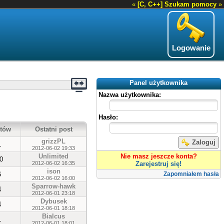
«
[C, C++] Szukam pomocy
»
Logowanie
Panel użytkownika
Nazwa użytkownika:
Hasło:
tów
Ostatni post
grizzPL
Zaloguj
1
2012-06-02 19:33
Unlimited
Nie masz jeszcze konta?
0
2012-06-02 16:35
Zarejestruj się!
ison
6
Zapomniałem hasła
2012-06-02 16:00
Sparrow-hawk
4
2012-06-01 23:18
Dybusek
4
2012-06-01 18:18
Bialcus
1
2012-06-01 18:01