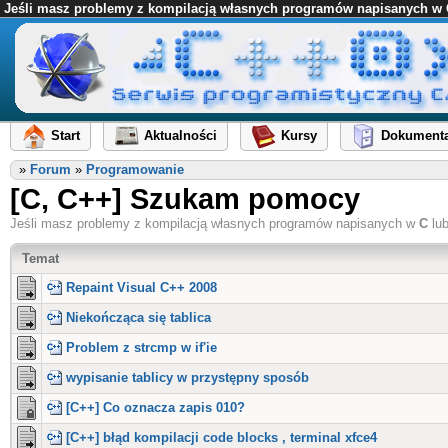
Jeśli masz problemy z kompilacją własnych programów napisanych w C l
Start
Aktualności
Kursy
Dokumenta
»
Forum
»
Programowanie
[C, C++] Szukam pomocy
Jeśli masz problemy z kompilacją własnych programów napisanych w
C
lu
Temat
Repaint Visual C++ 2008
Niekończąca się tablica
Problem z strcmp w if'ie
wypisanie tablicy w przystępny sposób
[C++] Co oznacza zapis 010?
[C++] błąd kompilacji code blocks , terminal xfce4