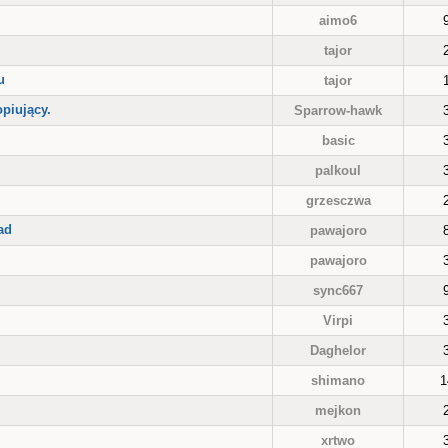
aimo6
tajor
u
tajor
opiujący.
Sparrow-hawk
basic
palkoul
grzesczwa
ad
pawajoro
pawajoro
sync667
Virpi
Daghelor
shimano
1
mejkon
xrtwo