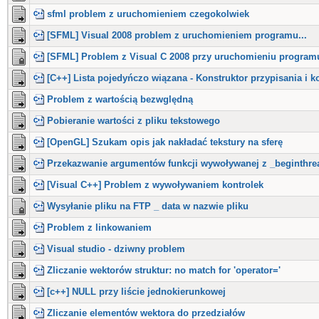
sfml problem z uruchomieniem czegokolwiek
[SFML] Visual 2008 problem z uruchomieniem programu...
[SFML] Problem z Visual C 2008 przy uruchomieniu program
[C++] Lista pojedyńczo wiązana - Konstruktor przypisania i k
Problem z wartością bezwględną
Pobieranie wartości z pliku tekstowego
[OpenGL] Szukam opis jak nakładać tekstury na sferę
Przekazwanie argumentów funkcji wywoływanej z _beginthre
[Visual C++] Problem z wywoływaniem kontrolek
Wysyłanie pliku na FTP _ data w nazwie pliku
Problem z linkowaniem
Visual studio - dziwny problem
Zliczanie wektorów struktur: no match for 'operator='
[c++] NULL przy liście jednokierunkowej
Zliczanie elementów wektora do przedziałów