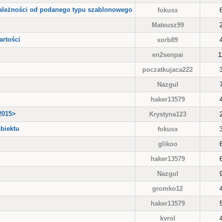
zależności od podanego typu szablonowego
fokusx
Mateusz99
artości
xorb89
en2senpai
1
poczatkujaca222
Nazgul
haker13579
2015>
Krystyna123
obiektu
fokusx
glikoo
haker13579
Nazgul
gromko12
haker13579
kvrol