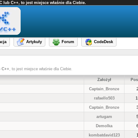
ub C++, to jest miejsce właśnie dla Ciebie.
cja
Artykuły
Forum
CodeDesk
b
C++
, to jest miejsce właśnie dla Ciebie.
Założył
Pos
Captain_Bronze
rafaello503
1
Captain_Bronze
artugam
Demolka
kombatdavid123