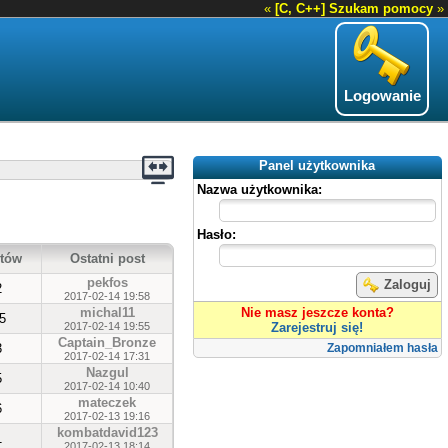
«
[C, C++] Szukam pomocy
»
Logowanie
Panel użytkownika
Nazwa użytkownika:
Hasło:
tów
Ostatni post
pekfos
Zaloguj
2
2017-02-14 19:58
michal11
Nie masz jeszcze konta?
5
2017-02-14 19:55
Zarejestruj się!
Captain_Bronze
3
Zapomniałem hasła
2017-02-14 17:31
Nazgul
5
2017-02-14 10:40
mateczek
6
2017-02-13 19:16
kombatdavid123
1
2017-02-13 18:14