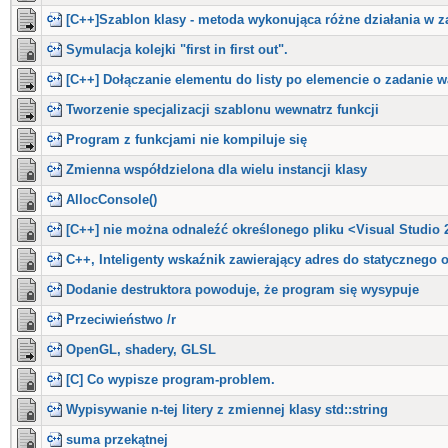
[C++]Szablon klasy - metoda wykonująca różne działania w 
Symulacja kolejki "first in first out".
[C++] Dołączanie elementu do listy po elemencie o zadanie w
Tworzenie specjalizacji szablonu wewnatrz funkcji
Program z funkcjami nie kompiluje się
Zmienna współdzielona dla wielu instancji klasy
AllocConsole()
[C++] nie można odnaleźć określonego pliku <Visual Studio 
C++, Inteligenty wskaźnik zawierający adres do statycznego 
Dodanie destruktora powoduje, że program się wysypuje
Przeciwieństwo /r
OpenGL, shadery, GLSL
[C] Co wypisze program-problem.
Wypisywanie n-tej litery z zmiennej klasy std::string
suma przekątnej