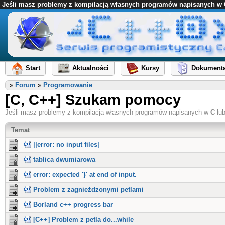
Jeśli masz problemy z kompilacją własnych programów napisanych w C l
Start
Aktualności
Kursy
Dokumenta
»
Forum
»
Programowanie
[C, C++] Szukam pomocy
Jeśli masz problemy z kompilacją własnych programów napisanych w
C
lu
Temat
||error: no input files|
tablica dwumiarowa
error: expected '}' at end of input.
Problem z zagnieżdzonymi petlami
Borland c++ progress bar
[C++] Problem z petla do...while