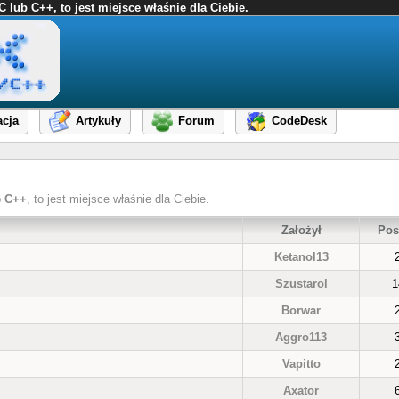
ub C++, to jest miejsce właśnie dla Ciebie.
cja
Artykuły
Forum
CodeDesk
b
C++
, to jest miejsce właśnie dla Ciebie.
Założył
Pos
Ketanol13
Szustarol
1
Borwar
Aggro113
Vapitto
Axator