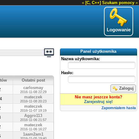
«
[C, C++] Szukam pomocy
»
Logowanie
Panel użytkownika
Nazwa użytkownika:
Hasło:
tów
Ostatni post
carlosmay
Zaloguj
2
2016-11-08 22:29
mateczek
Nie masz jeszcze konta?
4
2016-11-08 20:23
Zarejestruj się!
mateczek
2
Zapomniałem hasła
2016-11-07 19:19
Aggro113
3
2016-11-06 21:57
mateczek
2
2016-11-06 16:27
1aam2am1
6
2016-11-05 19:40