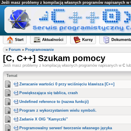
Jeśli masz problemy z kompilacją własnych programów napisanych w C l
Start
Aktualności
Kursy
Dokumenta
»
Forum
»
Programowanie
[C, C++] Szukam pomocy
Jeśli masz problemy z kompilacją własnych programów napisanych w
C
lu
Temat
Zwracanie wartości 0 przy wciśnięciu klawisza [C++]
Powiększająca się tablica, crash
Undefined reference to (nazwa funkcji)
Program z wykorzystaniem wielu symboli.
Zadanie X OIG "Kamyczki"
Programowalny serwer/ tworzenie własnego języka