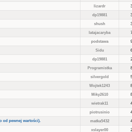
lizardr
dp19881
shush
latajacaryba
podstawa
Sidu
dp19881
Programistka
silvergold
Wojtek1243
Miky2610
wietrak11
piotrusinio
o od pewnej wartości).
matka5432
xslayer00