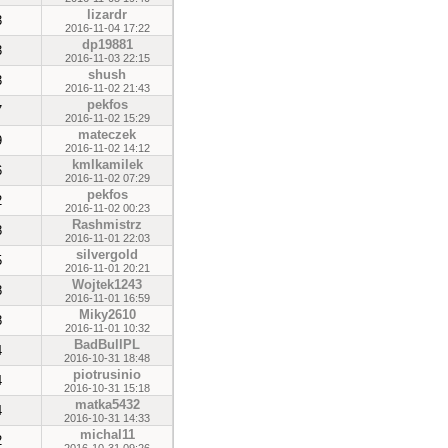
lizardr
3
2016-11-04 17:22
dp19881
3
2016-11-03 22:15
shush
3
2016-11-02 21:43
pekfos
7
2016-11-02 15:29
mateczek
9
2016-11-02 14:12
kmlkamilek
6
2016-11-02 07:29
pekfos
2
2016-11-02 00:23
Rashmistrz
8
2016-11-01 22:03
silvergold
5
2016-11-01 20:21
Wojtek1243
8
2016-11-01 16:59
Miky2610
8
2016-11-01 10:32
BadBullPL
4
2016-10-31 18:48
piotrusinio
4
2016-10-31 15:18
matka5432
4
2016-10-31 14:33
michal11
2