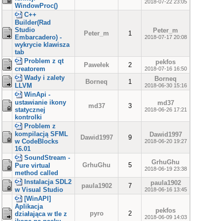
2018-07-22 23:05
WindowProc()
C++
Builder(Rad
Studio
Peter_m
Peter_m
1
Embarcadero) -
2018-07-17 20:08
wykrycie klawisza
tab
Problem z qt
pekfos
Pawełek
2
creatorem
2018-07-16 16:50
Wady i zalety
Borneq
Borneq
1
LLVM
2018-06-30 15:16
WinApi -
ustawianie ikony
md37
md37
3
statycznej
2018-06-26 17:21
kontrolki
Problem z
kompilacją SFML
Dawid1997
Dawid1997
9
w CodeBlocks
2018-06-20 19:27
16.01
SoundStream -
GrhuGhu
GrhuGhu
5
Pure virtual
2018-06-19 23:38
method called
Instalacja SDL2
paula1902
paula1902
7
w Visual Studio
2018-06-16 13:45
[WinAPI]
Aplikacja
pekfos
pyro
2
działająca w tle z
2018-06-09 14:03