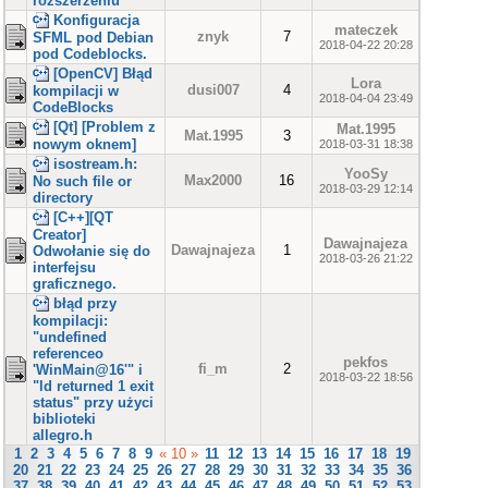
rozszerzeniu
Konfiguracja
mateczek
znyk
7
SFML pod Debian
2018-04-22 20:28
pod Codeblocks.
[OpenCV] Błąd
Lora
dusi007
4
kompilacji w
2018-04-04 23:49
CodeBlocks
[Qt] [Problem z
Mat.1995
Mat.1995
3
nowym oknem]
2018-03-31 18:38
isostream.h:
YooSy
Max2000
16
No such file or
2018-03-29 12:14
directory
[C++][QT
Creator]
Dawajnajeza
Dawajnajeza
1
Odwołanie się do
2018-03-26 21:22
interfejsu
graficznego.
błąd przy
kompilacji:
"undefined
referenceo
pekfos
fi_m
2
'WinMain@16'" i
2018-03-22 18:56
"ld returned 1 exit
status" przy użyci
biblioteki
allegro.h
1
2
3
4
5
6
7
8
9
« 10 »
11
12
13
14
15
16
17
18
19
20
21
22
23
24
25
26
27
28
29
30
31
32
33
34
35
36
37
38
39
40
41
42
43
44
45
46
47
48
49
50
51
52
53