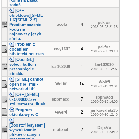
ikoną na pasku
zadań.
[C++
obiektowo][SFML
1.6][SFML 2.5]
pekfos
Tacola
4
Przetłumaczenie
2018-06-08 21:18
kodu na
najnowszy język
sfmla.
Problem z
pekfos
Lewy1607
4
dodaniem
2018-06-05 23:13
biblioteki ncurses
[OpenGL]
select_buffer i
kar102030
kar102030
1
przesunięcie
2018-05-26 12:07
obiektu
[SFML] cannot
Wolfff
Wolfff
14
open file 'sfml-
2018-05-13 22:01
network-d.lib '
[C++][SFML]
sppmacd
sppmacd
7
0xC0000005 w
2018-05-13 14:03
std::ostream::flush
Program
jankowalski25
4ever4
2
okienkowy w C
2018-04-26 12:48
[Boost::filesystem]
DejaVu
matiziel
2
wyszukiwanie
2018-04-24 23:12
plików o danym