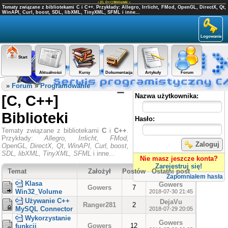
«
[C, C++] Biblioteki
»
Tematy związane z bibliotekami C i C++. Przykłady: Allegro, Irrlicht, FMod, OpenGL, DirectX, Qt,
WinAPI, Curl, boost, SDL, libXML, TinyXML, SFML i inne...
Logowanie
Start
Aktualności
Kursy
Dokumentacja
Artykuły
Forum
Panel użytkownika
»
Forum
»
Programowanie
[C, C++]
Nazwa użytkownika:
Biblioteki
Hasło:
Tematy związane z bibliotekami
C
i
C++
.
Przykłady:
Allegro, Irrlicht, FMod,
Zaloguj
OpenGL, DirectX, Qt, WinAPI, Curl, boost,
SDL, libXML, TinyXML, SFML
i inne...
Nie masz jeszcze konta?
Zarejestruj się!
Temat
Założył
Postów
Ostatni post
Zapomniałem hasła
Klasa
Gowers
Gowers
7
Win32_Volume
2018-07-30 21:45
Używanie C++
DejaVu
Ranger281
2
MySQL Connector
2018-07-29 20:05
Wykorzystanie
Gowers
Gowers
12
funkcji