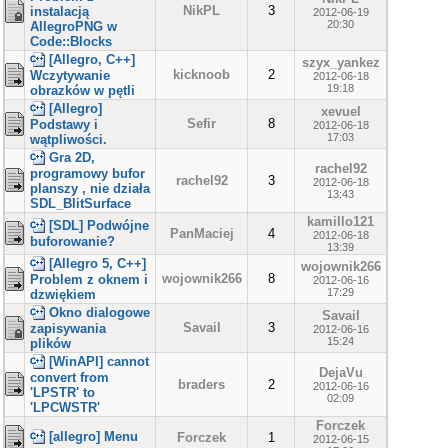
NikPL
3
instalacją
2012-06-19
20:30
AllegroPNG w
Code::Blocks
[Allegro, C++]
szyx_yankez
kicknoob
2
Wczytywanie
2012-06-18
19:18
obrazków w pętli
[Allegro]
xevuel
Sefir
8
Podstawy i
2012-06-18
17:03
wątpliwości.
Gra 2D,
rachel92
programowy bufor
rachel92
3
2012-06-18
planszy , nie działa
13:43
SDL_BlitSurface
kamillo121
[SDL] Podwójne
PanMaciej
4
2012-06-18
buforowanie?
13:39
[Allegro 5, C++]
wojownik266
wojownik266
8
Problem z oknem i
2012-06-16
17:29
dzwiękiem
Okno dialogowe
Savail
Savail
3
zapisywania
2012-06-16
15:24
plików
[WinAPI] cannot
DejaVu
convert from
braders
2
2012-06-16
'LPSTR' to
02:09
'LPCWSTR'
Forczek
[allegro] Menu
Forczek
1
2012-06-15