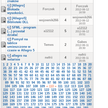
znaków
[Allegro]
Forczek
Forczek
4
Blokada
2012-06-12
16:59
wysokości.
wojownik266
[Allegro5]
wojownik266
4
2012-06-12
Biblioteki DLL
16:03
SFML - program
a12112
a12112
5
(...) przestał
2012-06-12
15:51
działać
Pomysł na
Gabes
tablice
Temes
2
2012-06-11
umieszczone w
20:30
czasie w Allegro 5
nefrii
allegro na
nefrii
4
2012-06-11
solarisie
20:05
1
2
3
4
5
6
7
8
9
10
11
12
13
14
15
16
17
18
19
20
21
22
23
24
25
26
27
28
29
30
31
32
33
34
35
36
37
38
39
40
41
42
43
44
45
46
47
48
49
50
51
52
53
54
55
56
57
58
59
60
61
62
63
64
65
66
67
68
69
70
71
72
73
74
75
76
77
78
79
80
81
82
83
84
85
86
87
88
89
90
91
92
93
94
95
96
97
98
99
100
101
102
103
104
105
106
107
108
109
« 110 »
111
112
113
114
115
116
117
118
119
120
121
122
123
124
125
126
127
128
129
130
131
132
133
134
135
136
137
138
139
140
141
142
143
144
145
146
147
148
149
150
151
152
153
154
155
156
157
158
159
160
161
162
163
164
165
166
167
168
169
170
171
172
173
174
175
176
177
178
179
180
181
182
183
184
185
186
187
188
189
190
191
192