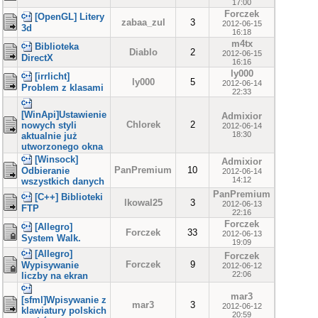
17:00
Forczek
[OpenGL] Litery
zabaa_zul
3
2012-06-15
3d
16:18
m4tx
Biblioteka
Diablo
2
2012-06-15
DirectX
16:16
ly000
[irrlicht]
ly000
5
2012-06-14
Problem z klasami
22:33
[WinApi]Ustawienie
Admixior
Chlorek
2
nowych styli
2012-06-14
18:30
aktualnie już
utworzonego okna
[Winsock]
Admixior
PanPremium
10
Odbieranie
2012-06-14
14:12
wszystkich danych
PanPremium
[C++] Biblioteki
lkowal25
3
2012-06-13
FTP
22:16
Forczek
[Allegro]
Forczek
33
2012-06-13
System Walk.
19:09
[Allegro]
Forczek
Forczek
9
Wypisywanie
2012-06-12
22:06
liczby na ekran
mar3
[sfml]Wpisywanie z
mar3
3
2012-06-12
klawiatury polskich
20:59