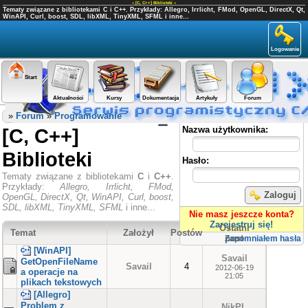
«
[C, C++] Biblioteki
»
Tematy związane z bibliotekami C i C++. Przykłady: Allegro, Irrlicht, FMod, OpenGL, DirectX, Qt,
WinAPI, Curl, boost, SDL, libXML, TinyXML, SFML i inne...
Logowanie
Start
Aktualności
Kursy
Dokumentacja
Artykuły
Forum
Panel użytkownika
»
Forum
»
Programowanie
[C, C++]
Nazwa użytkownika:
Biblioteki
Hasło:
Tematy związane z bibliotekami
C
i
C++
.
Przykłady:
Allegro, Irrlicht, FMod,
Zaloguj
OpenGL, DirectX, Qt, WinAPI, Curl, boost,
SDL, libXML, TinyXML, SFML
i inne...
Nie masz jeszcze konta?
Zarejestruj się!
Ostatni
Temat
Założył
Postów
post
Zapomniałem hasła
[WinAPI]
Savail
GetOpenFileName
Savail
4
2012-06-19
a operacje na
21:05
plikach tekstowych
[Allegro]
Problem z
NikPL