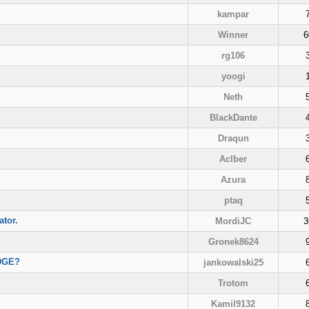
kampar
Winner
6
rg106
yoogi
Neth
BlackDante
Draqun
Aclber
Azura
ptaq
ator.
MordiJC
3
Gronek8624
DGE?
jankowalski25
Trotom
Kamil9132