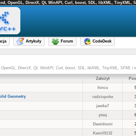
FMod, OpenGL, DirectX, Qt, WinAPI, Curl, boost, SDL, libXML, TinyXML, S
cja
Artykuły
Forum
CodeDesk
od, OpenGL, DirectX, Qt, WinAPI, Curl, boost, SDL, libXML, TinyXML, SFML
i i
Założył
Pos
hincu
olid Geometry
radziopoke
jawka7
ptaq
Dawidsoni
Kamil9132