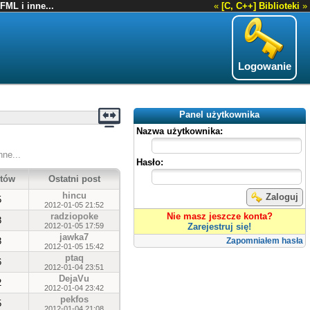
FML i inne...
«
[C, C++] Biblioteki
»
Logowanie
Panel użytkownika
Nazwa użytkownika:
nne...
Hasło:
tów
Ostatni post
hincu
Zaloguj
5
2012-01-05 21:52
radziopoke
Nie masz jeszcze konta?
3
2012-01-05 17:59
Zarejestruj się!
jawka7
3
Zapomniałem hasła
2012-01-05 15:42
ptaq
6
2012-01-04 23:51
DejaVu
2
2012-01-04 23:42
pekfos
5
2012-01-04 21:08