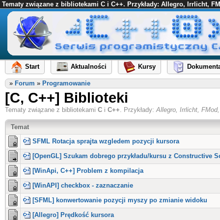
Tematy związane z bibliotekami C i C++. Przykłady: Allegro, Irrlicht, 
Start
Aktualności
Kursy
Dokumenta
»
Forum
»
Programowanie
[C, C++] Biblioteki
Tematy związane z bibliotekami
C
i
C++
. Przykłady:
Allegro, Irrlicht, FM
Temat
SFML Rotacja sprajta wzgledem pozycji kursora
[OpenGL] Szukam dobrego przykładu/kursu z Constructive S
[WinApi, C++] Problem z kompilacja
[WinAPI] checkbox - zaznaczanie
[SFML] konwertowanie pozycji myszy po zmianie widoku
[Allegro] Prędkość kursora