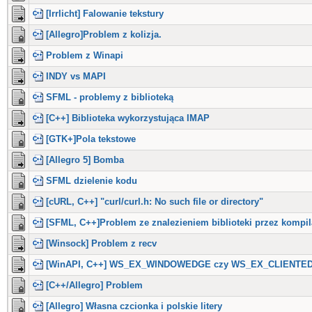
[Irrlicht] Falowanie tekstury
[Allegro]Problem z kolizja.
Problem z Winapi
INDY vs MAPI
SFML - problemy z biblioteką
[C++] Biblioteka wykorzystująca IMAP
[GTK+]Pola tekstowe
[Allegro 5] Bomba
SFML dzielenie kodu
[cURL, C++] "curl/curl.h: No such file or directory"
[SFML, C++]Problem ze znalezieniem biblioteki przez kompil
[Winsock] Problem z recv
[WinAPI, C++] WS_EX_WINDOWEDGE czy WS_EX_CLIENTE
[C++/Allegro] Problem
[Allegro] Własna czcionka i polskie litery