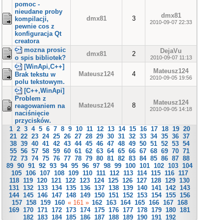
pomoc -
nieudane proby
dmx81
dmx81
3
kompilacji,
2010-09-07 22:33
pewnie cos z
konfiguracja Qt
creatora
mozna prosic
DejaVu
dmx81
2
o spis bibliotek?
2010-09-07 11:13
[WinApi,C++]
Mateusz124
Mateusz124
4
Brak tekstu w
2010-09-05 19:56
polu tekstowym.
[C++,WinApi]
Problem z
Mateusz124
Mateusz124
8
reagowaniem na
2010-09-05 14:18
naciśnięcie
przycisków.
1
2
3
4
5
6
7
8
9
10
11
12
13
14
15
16
17
18
19
20
21
22
23
24
25
26
27
28
29
30
31
32
33
34
35
36
37
38
39
40
41
42
43
44
45
46
47
48
49
50
51
52
53
54
55
56
57
58
59
60
61
62
63
64
65
66
67
68
69
70
71
72
73
74
75
76
77
78
79
80
81
82
83
84
85
86
87
88
89
90
91
92
93
94
95
96
97
98
99
100
101
102
103
104
105
106
107
108
109
110
111
112
113
114
115
116
117
118
119
120
121
122
123
124
125
126
127
128
129
130
131
132
133
134
135
136
137
138
139
140
141
142
143
144
145
146
147
148
149
150
151
152
153
154
155
156
157
158
159
160
« 161 »
162
163
164
165
166
167
168
169
170
171
172
173
174
175
176
177
178
179
180
181
182
183
184
185
186
187
188
189
190
191
192