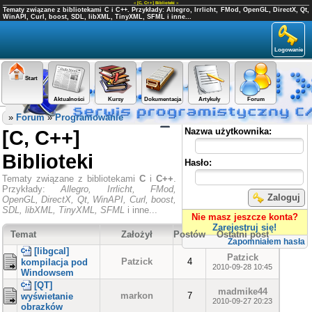
«
[C, C++] Biblioteki
»
Tematy związane z bibliotekami C i C++. Przykłady: Allegro, Irrlicht, FMod, OpenGL, DirectX, Qt,
WinAPI, Curl, boost, SDL, libXML, TinyXML, SFML i inne...
Logowanie
Start
Aktualności
Kursy
Dokumentacja
Artykuły
Forum
Panel użytkownika
»
Forum
»
Programowanie
[C, C++]
Nazwa użytkownika:
Biblioteki
Hasło:
Tematy związane z bibliotekami
C
i
C++
.
Przykłady:
Allegro, Irrlicht, FMod,
Zaloguj
OpenGL, DirectX, Qt, WinAPI, Curl, boost,
SDL, libXML, TinyXML, SFML
i inne...
Nie masz jeszcze konta?
Zarejestruj się!
Temat
Założył
Postów
Ostatni post
Zapomniałem hasła
[libgcal]
Patzick
Patzick
4
kompilacja pod
2010-09-28 10:45
Windowsem
[QT]
madmike44
markon
7
wyświetanie
2010-09-27 20:23
obrazków