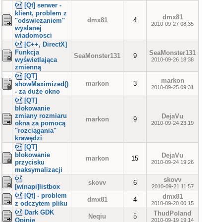
[Qt] serwer -
klient, problem z
dmx81
dmx81
4
"odswiezaniem"
2010-09-27 08:35
wyslanej
wiadomosci
[C++, DirectX]
Funkcja
SeaMonster131
SeaMonster131
9
wyświetlająca
2010-09-26 18:38
zmienną
[QT]
markon
markon
3
showMaximized()
2010-09-25 09:31
- za duże okno
[QT]
blokowanie
zmiany rozmiaru
DejaVu
markon
9
okna za pomocą
2010-09-24 23:19
"rozciągania"
krawędzi
[QT]
blokowanie
DejaVu
markon
15
przycisku
2010-09-24 19:26
maksymalizacji
skovv
skovv
6
[winapi]listbox
2010-09-21 11:57
[Qt] - problem
dmx81
dmx81
4
z odczytem pliku
2010-09-20 00:15
Dark GDK
ThudPoland
Neqiu
5
Opinie
2010-09-19 19:14