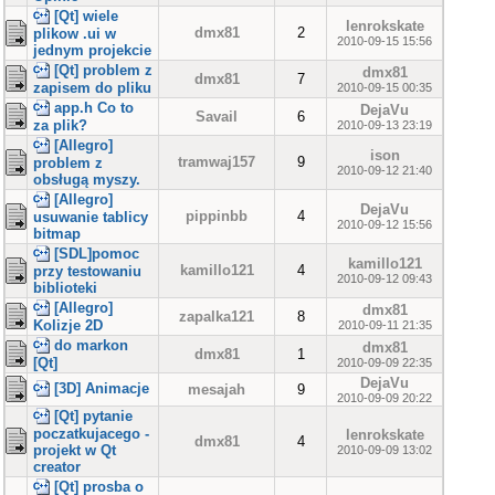
[Qt] wiele
lenrokskate
dmx81
2
plikow .ui w
2010-09-15 15:56
jednym projekcie
[Qt] problem z
dmx81
dmx81
7
zapisem do pliku
2010-09-15 00:35
app.h Co to
DejaVu
Savail
6
za plik?
2010-09-13 23:19
[Allegro]
ison
tramwaj157
9
problem z
2010-09-12 21:40
obsługą myszy.
[Allegro]
DejaVu
pippinbb
4
usuwanie tablicy
2010-09-12 15:56
bitmap
[SDL]pomoc
kamillo121
kamillo121
4
przy testowaniu
2010-09-12 09:43
biblioteki
[Allegro]
dmx81
zapalka121
8
Kolizje 2D
2010-09-11 21:35
do markon
dmx81
dmx81
1
[Qt]
2010-09-09 22:35
DejaVu
[3D] Animacje
mesajah
9
2010-09-09 20:22
[Qt] pytanie
poczatkujacego -
lenrokskate
dmx81
4
projekt w Qt
2010-09-09 13:02
creator
[Qt] prosba o