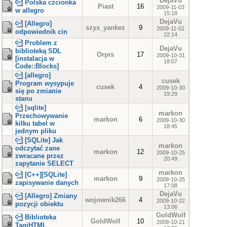
DejaVu
Polska czcionka
Piast
16
2009-11-03
w allegro
15:18
DejaVu
[Allegro]
szyx_yankez
9
2009-11-02
odpowiednik cin
22:14
Problem z
DejaVu
biblioteką SDL
Orpis
17
2009-10-31
[instalacja w
18:07
Code::Blocks]
[allegro]
cusek
Program wysypuje
cusek
4
2009-10-30
się po zmianie
19:29
stanu
[sqlite]
markon
Przechowywanie
markon
6
2009-10-30
kilku tabel w
18:45
jednym pliku
[SQLite] Jak
markon
odczytać zane
markon
12
2009-10-25
zwracane przez
20:49
zapytanie SELECT
markon
[C++][SQLite]
markon
9
2009-10-25
zapisywanie danych
17:08
DejaVu
[Allegro] Zmiany
wojownik266
4
2009-10-22
pozycji obiektu
13:06
GoldWolf
Biblioteka
GoldWolf
10
2009-10-21
TagiHTML