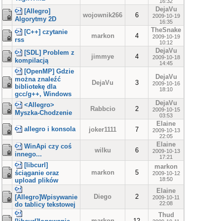
16:32
DejaVu
[Allegro]
wojownik266
6
2009-10-19
Algorytmy 2D
16:35
TheSnake
[C++] czytanie
markon
4
2009-10-19
rss
10:12
DejaVu
[SDL] Problem z
jimmye
4
2009-10-18
kompilacją
14:45
[OpenMP] Gdzie
DejaVu
można znaleźć
DejaVu
3
2009-10-16
bibliotekę dla
18:10
gcc/g++, Windows
DejaVu
<Allegro>
Rabbcio
2
2009-10-15
Myszka-Chodzenie
03:53
Elaine
allegro i konsola
joker1111
7
2009-10-13
22:05
Elaine
WinApi czy coś
wilku
6
2009-10-13
innego...
17:21
[libcurl]
markon
markon
5
ściąganie oraz
2009-10-12
18:50
upload plików
Elaine
Diego
2
[Allegro]Wpisywanie
2009-10-11
22:08
do tablicy tekstowej
Thud
markon
12