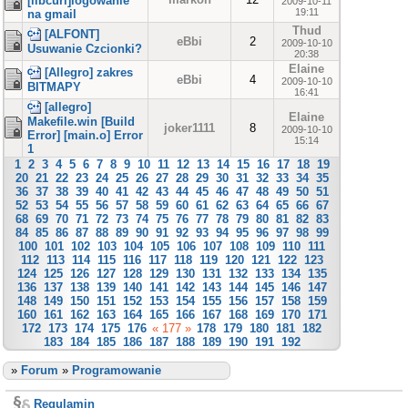
[libcurl]logowanie
2009-10-11
19:11
na gmail
Thud
[ALFONT]
eBbi
2
2009-10-10
Usuwanie Czcionki?
20:38
Elaine
[Allegro] zakres
eBbi
4
2009-10-10
BITMAPY
16:41
[allegro]
Elaine
Makefile.win [Build
joker1111
8
2009-10-10
Error] [main.o] Error
15:14
1
1
2
3
4
5
6
7
8
9
10
11
12
13
14
15
16
17
18
19
20
21
22
23
24
25
26
27
28
29
30
31
32
33
34
35
36
37
38
39
40
41
42
43
44
45
46
47
48
49
50
51
52
53
54
55
56
57
58
59
60
61
62
63
64
65
66
67
68
69
70
71
72
73
74
75
76
77
78
79
80
81
82
83
84
85
86
87
88
89
90
91
92
93
94
95
96
97
98
99
100
101
102
103
104
105
106
107
108
109
110
111
112
113
114
115
116
117
118
119
120
121
122
123
124
125
126
127
128
129
130
131
132
133
134
135
136
137
138
139
140
141
142
143
144
145
146
147
148
149
150
151
152
153
154
155
156
157
158
159
160
161
162
163
164
165
166
167
168
169
170
171
172
173
174
175
176
« 177 »
178
179
180
181
182
183
184
185
186
187
188
189
190
191
192
»
Forum
»
Programowanie
Regulamin