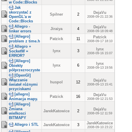
w Code::Blocks
Jak
skorzystać z
DejaVu
Spilner
2
OpenGL'a w
2008-09-21 22:36
Code::Blocks
Allegro -
DejaVu
Jiraiya
4
linker errors
2008-09-18 09:48
[Allegro]
Patzick
Patzick
11
problem z time.h
2008-09-17 18:10
Allegro +
lynx
lynx
3
SocketW =
2008-09-16 15:07
ERROR?
[Allegro]
lynx
lynx
6
Obiekty
2008-09-13 19:56
półprzezroczyste
[OpenGl]
Włączanie
DejaVu
huspol
12
świateł różnymi
2008-09-13 15:41
przyciskami
[allegro]
DejaVu
Patzick
16
Animacja mapy.
2008-09-12 21:53
[Allegro]
Zmiana
DejaVu
JarekKatowice
2
wielkosci
2008-09-12 11:59
BITMAPY
JarekKatowice
Allegro i STL
JarekKatowice
3
2008-09-10 23:22
[Allegro]