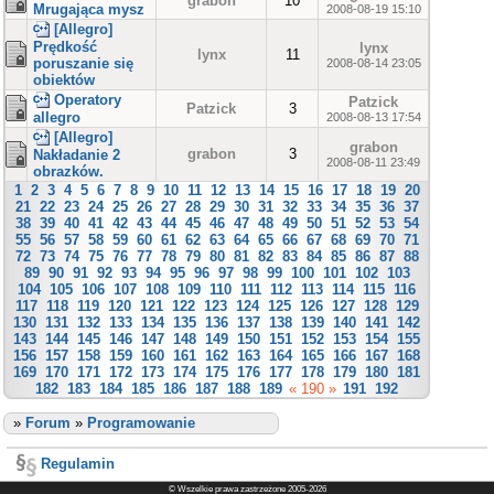
grabon
10
Mrugająca mysz
2008-08-19 15:10
[Allegro]
Prędkość
lynx
lynx
11
poruszanie się
2008-08-14 23:05
obiektów
Operatory
Patzick
Patzick
3
allegro
2008-08-13 17:54
[Allegro]
grabon
grabon
3
Nakładanie 2
2008-08-11 23:49
obrazków.
1
2
3
4
5
6
7
8
9
10
11
12
13
14
15
16
17
18
19
20
21
22
23
24
25
26
27
28
29
30
31
32
33
34
35
36
37
38
39
40
41
42
43
44
45
46
47
48
49
50
51
52
53
54
55
56
57
58
59
60
61
62
63
64
65
66
67
68
69
70
71
72
73
74
75
76
77
78
79
80
81
82
83
84
85
86
87
88
89
90
91
92
93
94
95
96
97
98
99
100
101
102
103
104
105
106
107
108
109
110
111
112
113
114
115
116
117
118
119
120
121
122
123
124
125
126
127
128
129
130
131
132
133
134
135
136
137
138
139
140
141
142
143
144
145
146
147
148
149
150
151
152
153
154
155
156
157
158
159
160
161
162
163
164
165
166
167
168
169
170
171
172
173
174
175
176
177
178
179
180
181
182
183
184
185
186
187
188
189
« 190 »
191
192
»
Forum
»
Programowanie
Regulamin
© Wszelkie prawa zastrzeżone 2005-2026