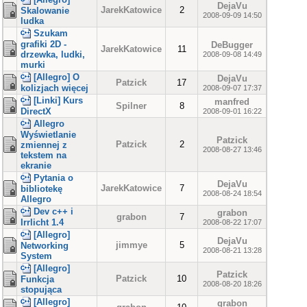
DejaVu
JarekKatowice
2
Skalowanie
2008-09-09 14:50
ludka
Szukam
grafiki 2D -
DeBugger
JarekKatowice
11
drzewka, ludki,
2008-09-08 14:49
murki
[Allegro] O
DejaVu
Patzick
17
kolizjach więcej
2008-09-07 17:37
[Linki] Kurs
manfred
Spilner
8
DirectX
2008-09-01 16:22
Allegro
Wyświetlanie
Patzick
Patzick
2
zmiennej z
2008-08-27 13:46
tekstem na
ekranie
Pytania o
DejaVu
JarekKatowice
7
bibliotekę
2008-08-24 18:54
Allegro
Dev c++ i
grabon
grabon
7
Irrlicht 1.4
2008-08-22 17:07
[Allegro]
DejaVu
jimmye
5
Networking
2008-08-21 13:28
System
[Allegro]
Patzick
Patzick
10
Funkcja
2008-08-20 18:26
stopująca
[Allegro]
grabon