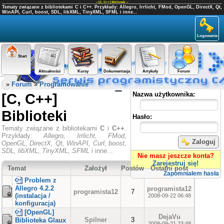
«
[C, C++] Biblioteki
»
Tematy związane z bibliotekami C i C++. Przykłady: Allegro, Irrlicht, FMod, OpenGL, DirectX, Qt,
WinAPI, Curl, boost, SDL, libXML, TinyXML, SFML i inne...
Logowanie
Start
Aktualności
Kursy
Dokumentacja
Artykuły
Forum
Panel użytkownika
»
Forum
»
Programowanie
[C, C++]
Nazwa użytkownika:
Biblioteki
Hasło:
Tematy związane z bibliotekami
C
i
C++
.
Przykłady:
Allegro, Irrlicht, FMod,
Zaloguj
OpenGL, DirectX, Qt, WinAPI, Curl, boost,
SDL, libXML, TinyXML, SFML
i inne...
Nie masz jeszcze konta?
Zarejestruj się!
Temat
Założył
Postów
Ostatni post
Zapomniałem hasła
Problem z
Allegro 4.2.2
programista12
programista12
7
(instalacja /
2008-09-22 06:48
konfiguracja)
[OpenGL]
DejaVu
Spilner
3
Biblioteka Glaux
2008-09-21 23:48