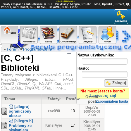
«
[C, C++] Biblioteki
»
Tematy związane z bibliotekami C i C++. Przykłady: Allegro, Irrlicht, FMod, OpenGL, DirectX, Qt,
WinAPI, Curl, boost, SDL, libXML, TinyXML, SFML i inne...
Logowanie
Start
Aktualności
Kursy
Dokumentacja
Artykuły
Forum
Panel użytkownika
»
Forum
»
Programowanie
[C, C++]
Nazwa użytkownika:
Biblioteki
Hasło:
Tematy związane z bibliotekami
C
i
C++
.
Przykłady:
Allegro, Irrlicht, FMod,
Zaloguj
OpenGL, DirectX, Qt, WinAPI, Curl, boost,
SDL, libXML, TinyXML, SFML
i inne...
Nie masz jeszcze konta?
Zarejestruj się!
Ostatni
Temat
Założył
Postów
post
Zapomniałem hasła
[allegro]
DejaVu
zax090
10
ograniczony
2008-05-08
20:49
obszar
[allegro.h]
Kinsl4yer
Kinsl4yer
17
Problemy ze
2008-05-04
20:45
skakaniem