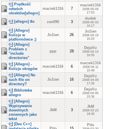
Prędkość
maciek1316
maciek1316
7
odwóch
2008-05-04
17:53
obiektów[allegro]
dudek
[allegro] tło
zax090
3
2008-05-03
16:17
[Allegro]
Ju1ian
Ju1ian
26
Kolizje w
2008-04-19
16:20
platformówce ;)
[Allegro]
DejaVu
Problem z
ppp
28
2008-04-14
"include
16:05
directories"
maciek1316
[Allegro] -
maciek1316
6
2008-04-11
Kolizje okręgów
15:48
[Allegro] No
DejaVu
Ju1ian
16
such file on
2008-04-09
17:26
directory?
DejaVu
Biblioteka
maciek1316
6
2008-04-05
allegro
15:36
[Allegro]
Wypisywanie
JkM
JkM
3
dowolnych
2008-03-23
18:35
zmiennych jako
tekst
[Dev C++]
Pito
Pito
15
instalacja silnika
2008-02-20