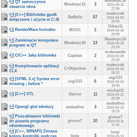
Masterpc16
QT samoczynne
Masterpc16
3
2016-04-11
otwarcie okna
21:56
mateczek
[C++] Biblioteka gpstk
Raffallo
57
2016-04-02
dołączenie i użycie w C::B
22:55
Gibas11
RenderWare Includes
MSSC
2
2016-03-30
23:08
Masterpc16
Zamknięcie komputera
Masterpc16
13
2016-03-30
program w QT
21:14
mokrowski
C/C++ Jaka biblioteka
Capitan
2
2016-03-28
23:10
mateczek
Kompilowanie aplikacji
C-Objective
2
2016-03-26
CLX
00:32
oigi333
[SFML 2.x] Syntax error
oigi333
6
2016-03-24
missing ; before *
18:48
michal11
[C++] STL
Harion
11
2016-03-22
20:39
asdasfins
Opengl glut tekstury
asdasfins
3
2016-03-16
15:25
Poszukiwanie biblioteki
givrox7
givrox7
10
do pisania programu
2016-03-11
17:41
okienkowego
[C++, WINAPI] Zmiana
loop
loop
3
koloru kontrolki podczas
2016-03-10