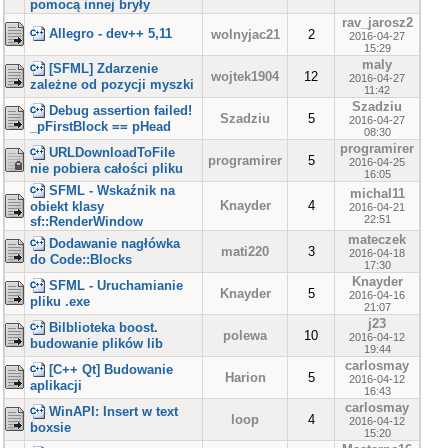
pomocą innej bryły
rav_jarosz2
Allegro - dev++ 5,11
wolnyjac21
2
2016-04-27
15:29
maly
[SFML] Zdarzenie
wojtek1904
12
2016-04-27
zależne od pozycji myszki
11:42
Szadziu
Debug assertion failed!
Szadziu
5
2016-04-27
_pFirstBlock == pHead
08:30
programirer
URLDownloadToFile
programirer
5
2016-04-25
nie pobiera całości pliku
16:05
SFML - Wskaźnik na
michal11
Knayder
4
obiekt klasy
2016-04-21
22:51
sf::RenderWindow
mateczek
Dodawanie nagłówka
mati220
3
2016-04-18
do Code::Blocks
17:30
Knayder
SFML - Uruchamianie
Knayder
5
2016-04-16
pliku .exe
21:07
j23
Bilblioteka boost.
polewa
10
2016-04-12
budowanie plików lib
19:44
carlosmay
[C++ Qt] Budowanie
Harion
5
2016-04-12
aplikacji
16:43
carlosmay
WinAPI: Insert w text
loop
4
2016-04-12
boxsie
15:20