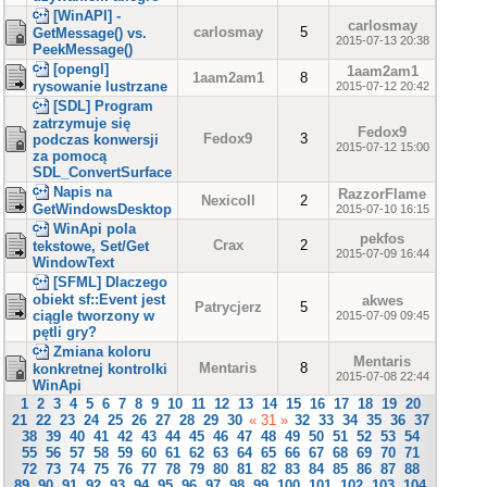
[WinAPI] -
carlosmay
carlosmay
5
GetMessage() vs.
2015-07-13 20:38
PeekMessage()
[opengl]
1aam2am1
1aam2am1
8
rysowanie lustrzane
2015-07-12 20:42
[SDL] Program
zatrzymuje się
Fedox9
Fedox9
3
podczas konwersji
2015-07-12 15:00
za pomocą
SDL_ConvertSurface
Napis na
RazzorFlame
Nexicoll
2
GetWindowsDesktop
2015-07-10 16:15
WinApi pola
pekfos
Crax
2
tekstowe, Set/Get
2015-07-09 16:44
WindowText
[SFML] Dlaczego
obiekt sf::Event jest
akwes
Patrycjerz
5
ciągle tworzony w
2015-07-09 09:45
pętli gry?
Zmiana koloru
Mentaris
Mentaris
8
konkretnej kontrolki
2015-07-08 22:44
WinApi
1
2
3
4
5
6
7
8
9
10
11
12
13
14
15
16
17
18
19
20
21
22
23
24
25
26
27
28
29
30
« 31 »
32
33
34
35
36
37
38
39
40
41
42
43
44
45
46
47
48
49
50
51
52
53
54
55
56
57
58
59
60
61
62
63
64
65
66
67
68
69
70
71
72
73
74
75
76
77
78
79
80
81
82
83
84
85
86
87
88
89
90
91
92
93
94
95
96
97
98
99
100
101
102
103
104