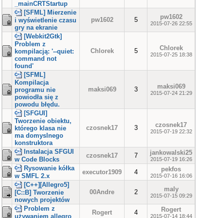
_mainCRTStartup
[SFML] Mierzenie
pw1602
pw1602
5
i wyświetlenie czasu
2015-07-26 22:55
gry na ekranie
[Webkit2Gtk]
Problem z
Chlorek
Chlorek
5
kompilacją: '--quiet:
2015-07-25 18:38
command not
found'
[SFML]
Kompilacja
maksi069
maksi069
3
programu nie
2015-07-24 21:29
powiodła się z
powodu błędu.
[SFGUI]
Tworzenie obiektu,
czosnek17
czosnek17
3
którego klasa nie
2015-07-19 22:32
ma domyslnego
konstruktora
Instalacja SFGUI
jankowalski25
czosnek17
7
w Code Blocks
2015-07-19 16:26
Rysowanie kółka
pekfos
executor1909
4
w SMFL 2.x
2015-07-16 16:06
[C++][Allegro5]
maly
00Andre
2
[C::B] Tworzenie
2015-07-15 09:29
nowych projektów
Problem z
Rogert
Rogert
4
używaniem allegro
2015-07-14 18:44