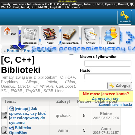
«
[C, C++] Biblioteki
»
Tematy związane z bibliotekami C i C++. Przykłady: Allegro, Irrlicht, FMod, OpenGL, DirectX, Qt,
WinAPI, Curl, boost, SDL, libXML, TinyXML, SFML i inne...
Logowanie
Start
Aktualności
Kursy
Dokumentacja
Artykuły
Forum
Panel użytkownika
»
Forum
»
Programowanie
[C, C++]
Nazwa użytkownika:
Biblioteki
Hasło:
Tematy związane z bibliotekami
C
i
C++
.
Przykłady:
Allegro, Irrlicht, FMod,
Zaloguj
OpenGL, DirectX, Qt, WinAPI, Curl, boost,
SDL, libXML, TinyXML, SFML
i inne...
Nie masz jeszcze konta?
Zarejestruj się!
Temat
Założył
Postów
Ostatni post
Zapomniałem hasła
[winapi] Jak
sprawdzić, czy ktoś
Elaine
qrchack
5
jest zalogowany do
2015-08-02 12:00
systemu
Bibliteka
Anim
Anim
5
OpenBlas
2015-07-31 11:57