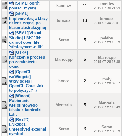
[SFML] obrót
kamilcv
kamilcv
11
postaci myszą
2015-07-30 21:59
[SFML]
Implementacja klasy
tomasz
tomasz
13
dziedziczącej po
2015-07-30 20:51
klasie abstrakcyjnej
[SFML][Visual
Studio] LNK1104:
pekfos
Saran
5
cannot open file
2015-07-29 15:13
'sfml-system-d.lib'
[GTK+]
Kończenie procesu
Mariocpp
Mariocpp
5
po zamknięciu
2015-07-28 17:38
okna.
[OpenGL,
wxWidgets]
maly
hootz
2
WxWidgets i
2015-07-28 07:17
OpenGL Core. Jak
to połączyć? ;)
[Winapi]
Pobieranie
Mentaris
Mentaris
5
wieloliniowego
2015-07-27 19:43
tekstu z kontrolki
Edit
[Box2D]
LNK2001:
Saran
Saran
3
unresolved external
2015-07-27 00:13
symbol