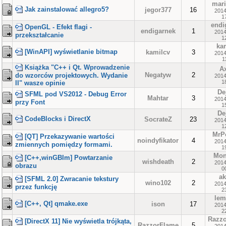
mar
Jak zainstalować allegro5?
jegor377
16
2014
1
endi
OpenGL - Efekt flagi -
endigarnek
1
2014
przekształcanie
1
ka
[WinAPI] wyświetlanie bitmap
kamilcv
3
2014
1
Książka "C++ i Qt. Wprowadzenie
A
Negatyw
2
do wzorców projektowych. Wydanie
2014
1
II" wasze opinie
De
SFML pod VS2012 - Debug Error
Mahtar
3
2014
przy Font
1
De
CodeBlocks i DirectX
SocrateZ
23
2014
1
MrP
[QT] Przekazywanie wartości
noindyfikator
4
2014
zmiennych pomiędzy formami.
1
Mon
[C++,winGBIm] Powtarzanie
wishdeath
2
2014
obrazu
0
a
[SFML 2.0] Zwracanie tekstury
wino102
2
2014
przez funkcję
2
lem
[C++, Qt] qmake.exe
ison
17
2014
2
Razz
[DirectX 11] Nie wyświetla trójkąta,
RazzorFlame
5