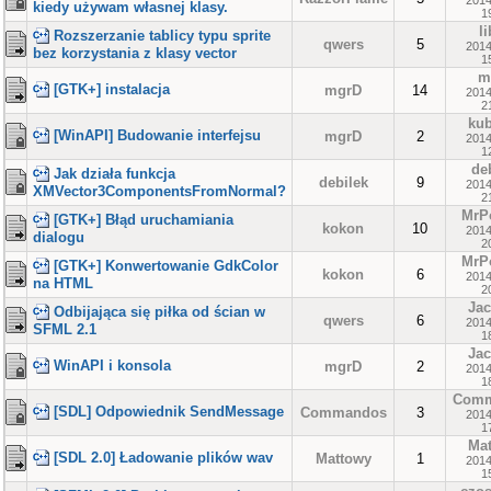
2014
kiedy używam własnej klasy.
1
l
Rozszerzanie tablicy typu sprite
qwers
5
2014
bez korzystania z klasy vector
1
m
[GTK+] instalacja
mgrD
14
2014
2
ku
[WinAPI] Budowanie interfejsu
mgrD
2
2014
1
de
Jak działa funkcja
debilek
9
2014
XMVector3ComponentsFromNormal?
2
MrP
[GTK+] Błąd uruchamiania
kokon
10
2014
dialogu
2
MrP
[GTK+] Konwertowanie GdkColor
kokon
6
2014
na HTML
2
Ja
Odbijająca się piłka od ścian w
qwers
6
2014
SFML 2.1
1
Ja
WinAPI i konsola
mgrD
2
2014
1
Com
[SDL] Odpowiednik SendMessage
Commandos
3
2014
1
Ma
[SDL 2.0] Ładowanie plików wav
Mattowy
1
2014
1