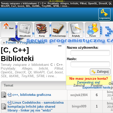
«
[C, C++] Biblioteki
»
Tematy związane z bibliotekami C i C++. Przykłady: Allegro, Irrlicht, FMod, OpenGL, DirectX, Qt,
WinAPI, Curl, boost, SDL, libXML, TinyXML, SFML i inne...
Logowanie
Start
Aktualności
Kursy
Dokumentacja
Artykuły
Forum
Panel użytkownika
»
Forum
»
Programowanie
[C, C++]
Nazwa użytkownika:
Biblioteki
Hasło:
Tematy związane z bibliotekami
C
i
C++
.
Przykłady:
Allegro, Irrlicht, FMod,
Zaloguj
OpenGL, DirectX, Qt, WinAPI, Curl, boost,
SDL, libXML, TinyXML, SFML
i inne...
Nie masz jeszcze konta?
Zarejestruj się!
Os
Temat
Założył
Postów
p
Zapomniałem hasła
bin
c++, biblioteka graficzna
wojtek1904
6
2014
1
Linux Codeblocks - samodzielna
bin
bingo009
1
kompilacja Irrlicht jako shared
2014
2
library - linker jej nie "widzi"