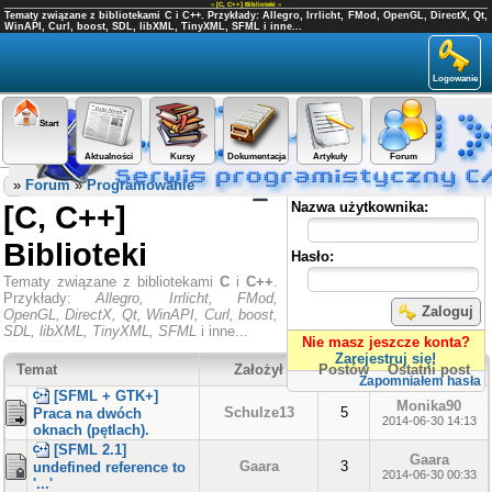
«
[C, C++] Biblioteki
»
Tematy związane z bibliotekami C i C++. Przykłady: Allegro, Irrlicht, FMod, OpenGL, DirectX, Qt,
WinAPI, Curl, boost, SDL, libXML, TinyXML, SFML i inne...
Logowanie
Start
Aktualności
Kursy
Dokumentacja
Artykuły
Forum
Panel użytkownika
»
Forum
»
Programowanie
[C, C++]
Nazwa użytkownika:
Biblioteki
Hasło:
Tematy związane z bibliotekami
C
i
C++
.
Przykłady:
Allegro, Irrlicht, FMod,
Zaloguj
OpenGL, DirectX, Qt, WinAPI, Curl, boost,
SDL, libXML, TinyXML, SFML
i inne...
Nie masz jeszcze konta?
Zarejestruj się!
Temat
Założył
Postów
Ostatni post
Zapomniałem hasła
[SFML + GTK+]
Monika90
Schulze13
5
Praca na dwóch
2014-06-30 14:13
oknach (pętlach).
[SFML 2.1]
Gaara
Gaara
3
undefined reference to
2014-06-30 00:33
'...'