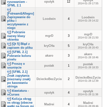
oputyk
oputyk
12
rysowaniem -
2014-01-29 17:55
SFML 2.1
[Fstream&Allegro]
Zapisywanie do
Loodwin
Loodwin
4
pliku i
2014-01-29 14:22
wczytywanie z
niego
Pobranie
mgrD
mgrD
3
nazwy klasy
2014-01-28 21:50
okienka
[Qt 5] Błąd z
kryCHa
kryCHa
5
zapisem do pliku
2014-01-28 20:43
[SFML 2.1]
akaro
akaro
3
Pobranie koloru
2014-01-28 18:46
pixelu
Proszę o
pustak
pustak
1
usunięcie
2014-01-28 18:33
[SFML 2.1]
Znak zapytania
DzieckoBezZycia
DzieckoBezZycia
2
(nieznany znak)
2014-01-28 12:39
po kasowaniu
stringa
klawiatura -
oputyk
oputyk
4
nCurses
2014-01-28 11:38
Kolizja okrąg
vs okrąg (obecne
Madrei
Madrei
4
wątki na forum mi
2014-01-28 09:46