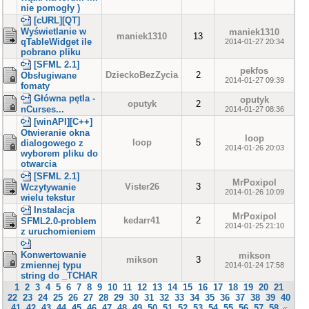
nie pomogły )
[cURL][QT]
Wyświetlanie w
maniek1310
maniek1310
13
qTableWidget ile
2014-01-27 20:34
pobrano pliku
[SFML 2.1]
pekfos
DzieckoBezZycia
2
Obsługiwane
2014-01-27 09:39
fomaty
Główna pętla -
oputyk
oputyk
2
nCurses...
2014-01-27 08:36
[winAPI][C++]
Otwieranie okna
loop
loop
5
dialogowego z
2014-01-26 20:03
wyborem pliku do
otwarcia
[SFML 2.1]
MrPoxipol
Vister26
3
Wczytywanie
2014-01-26 10:09
wielu tekstur
Instalacja
MrPoxipol
kedarr41
2
SFML2.0-problem
2014-01-25 21:10
z uruchomieniem
Konwertowanie
mikson
mikson
3
zmiennej typu
2014-01-24 17:58
string do _TCHAR
1
2
3
4
5
6
7
8
9
10
11
12
13
14
15
16
17
18
19
20
21
22
23
24
25
26
27
28
29
30
31
32
33
34
35
36
37
38
39
40
41
42
43
44
45
46
47
48
49
50
51
52
53
54
55
56
57
58
«