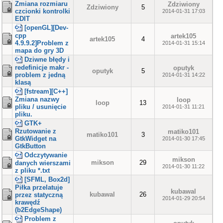
Zmiana rozmiaru
Zdziwiony
Zdziwiony
5
czcionki kontrolki
2014-01-31 17:03
EDIT
[openGL][Dev-
cpp
artek105
artek105
4
4.9.9.2]Problem z
2014-01-31 15:14
mapa do gry 3D
Dziwne błędy i
redefinicje makr -
oputyk
oputyk
5
problem z jedną
2014-01-31 14:22
klasą
[fstream][C++]
Zmiana nazwy
loop
loop
13
pliku / usunięcie
2014-01-31 11:21
pliku.
GTK+
Rzutowanie z
matiko101
matiko101
3
GtkWidget na
2014-01-30 17:45
GtkButton
Odczytywanie
mikson
mikson
29
danych wierszami
2014-01-30 11:22
z pliku *.txt
[SFML, Box2d]
Piłka przelatuje
kubawal
kubawal
26
przez statyczną
2014-01-29 20:54
krawędź
(b2EdgeShape)
Problem z