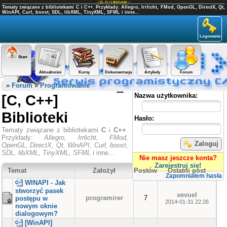
«
[C, C++] Biblioteki
»
Tematy związane z bibliotekami C i C++. Przykłady: Allegro, Irrlicht, FMod, OpenGL, DirectX, Qt,
WinAPI, Curl, boost, SDL, libXML, TinyXML, SFML i inne...
Logowanie
Start
Aktualności
Kursy
Dokumentacja
Artykuły
Forum
Panel użytkownika
»
Forum
»
Programowanie
[C, C++]
Nazwa użytkownika:
Biblioteki
Hasło:
Tematy związane z bibliotekami
C
i
C++
.
Przykłady:
Allegro, Irrlicht, FMod,
Zaloguj
OpenGL, DirectX, Qt, WinAPI, Curl, boost,
SDL, libXML, TinyXML, SFML
i inne...
Nie masz jeszcze konta?
Zarejestruj się!
Temat
Założył
Postów
Ostatni post
Zapomniałem hasła
WINAPI - Jak
stworzyć pasek
xevuel
programirer
7
postępu w
2014-01-31 22:26
nowym oknie
dialogowym?
[WinAPI]