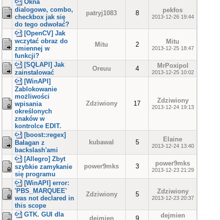
Okna
dialogowe, combo,
pekfos
patryj1083
8
checkbox jak się
2013-12-26 19:44
do tego odwołać?
[OpenCV] Jak
wczytać obraz do
Mitu
Mitu
2
zmiennej w
2013-12-25 18:47
funkcji?
[SQLAPI] Jak
MrPoxipol
Oreuu
4
zainstalować
2013-12-25 10:02
[WinAPI]
Zablokowanie
możliwości
Zdziwiony
Zdziwiony
17
wpisania
2013-12-24 19:13
określonych
znaków w
kontrolce EDIT.
[boost::regex]
Elaine
kubawal
5
Bałagan z
2013-12-24 13:40
backslash'ami
[Allegro] Zbyt
power9mks
power9mks
3
szybkie zamykanie
2013-12-23 21:29
się programu
[WinAPI] error:
'PBS_MARQUEE'
Zdziwiony
Zdziwiony
5
was not declared in
2013-12-23 20:37
this scope
GTK. GUI dla
dejmien
dejmien
9