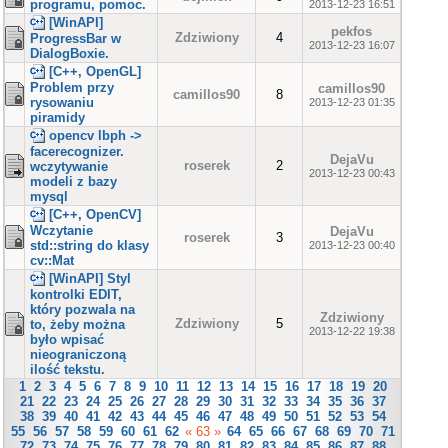
programu, pomoc.
2013-12-23 16:51
[WinAPI]
pekfos
Zdziwiony
4
ProgressBar w
2013-12-23 16:07
DialogBoxie.
[C++, OpenGL]
Problem przy
camillos90
camillos90
8
rysowaniu
2013-12-23 01:35
piramidy
opencv lbph ->
facerecognizer.
DejaVu
roserek
2
wczytywanie
2013-12-23 00:43
modeli z bazy
mysql
[C++, OpenCV]
Wczytanie
DejaVu
roserek
3
std::string do klasy
2013-12-23 00:40
cv::Mat
[WinAPI] Styl
kontrolki EDIT,
który pozwala na
Zdziwiony
Zdziwiony
5
to, żeby można
2013-12-22 19:38
było wpisać
nieograniczoną
ilość tekstu.
1
2
3
4
5
6
7
8
9
10
11
12
13
14
15
16
17
18
19
20
21
22
23
24
25
26
27
28
29
30
31
32
33
34
35
36
37
38
39
40
41
42
43
44
45
46
47
48
49
50
51
52
53
54
55
56
57
58
59
60
61
62
« 63 »
64
65
66
67
68
69
70
71
72
73
74
75
76
77
78
79
80
81
82
83
84
85
86
87
88