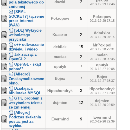
pekfos
dawid
2
pola tekstowego do
2013-12-29 17:46
zmiennej
[SFML
SOCKETY] łączenie
Pokropow
Pokropow
5
przez internet
2013-12-29 17:15
(WAN)
[SDL] Wykrycie
Admixior
Kuaczor
2
wcisnietego
2013-12-29 04:14
przycisku
c++ odtwarzanie
MrPoxipol
debilek
15
dźwieku i wideo
2013-12-28 22:31
Jak zacząć z
malan
maciax
2
OpenGL?
2013-12-28 09:45
OpenGL - skąd
oputyk
oputyk
7
pobrać?
2013-12-27 19:08
[Allegro]
Bojex
Bojex
7
Zmaksymalizowane
2013-12-27 15:37
okno.
Działająca
Hipochondryk
Hipochondryk
3
biblioteka MYSQL
2013-12-27 12:49
GTK, problem z
dejmien
dejmien
12
wczytaniem tekstu
2013-12-26 22:59
ze zmiennej.
[Allegro]
Podczas skakania
Evermind
Evermind
9
postac jest za
2013-12-26 22:39
szybka.