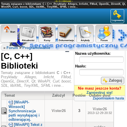
«
[C, C++] Biblioteki
»
Tematy związane z bibliotekami C i C++. Przykłady: Allegro, Irrlicht, FMod, OpenGL, DirectX, Qt,
WinAPI, Curl, boost, SDL, libXML, TinyXML, SFML i inne...
Logowanie
Start
Aktualności
Kursy
Dokumentacja
Artykuły
Forum
Panel użytkownika
»
Forum
»
Programowanie
[C, C++]
Nazwa użytkownika:
Biblioteki
Hasło:
Tematy związane z bibliotekami
C
i
C++
.
Przykłady:
Allegro, Irrlicht, FMod,
Zaloguj
OpenGL, DirectX, Qt, WinAPI, Curl, boost,
SDL, libXML, TinyXML, SFML
i inne...
Nie masz jeszcze konta?
Zarejestruj się!
Temat
Założył
Postów
Ostatni post
Zapomniałem hasła
[WinAPI-
Winsock]
Vister26
Vister26
3
Synchronizacja
2013-12-29 20:32
pętli wysyłającej i
odbierającej.
[WinAPI] Tekst z