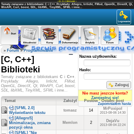
«
[C, C++] Biblioteki
»
Tematy związane z bibliotekami C i C++. Przykłady: Allegro, Irrlicht, FMod, OpenGL, DirectX, Qt,
WinAPI, Curl, boost, SDL, libXML, TinyXML, SFML i inne...
Logowanie
Start
Aktualności
Kursy
Dokumentacja
Artykuły
Forum
Panel użytkownika
»
Forum
»
Programowanie
[C, C++]
Nazwa użytkownika:
Biblioteki
Hasło:
Tematy związane z bibliotekami
C
i
C++
.
Przykłady:
Allegro, Irrlicht, FMod,
Zaloguj
OpenGL, DirectX, Qt, WinAPI, Curl, boost,
SDL, libXML, TinyXML, SFML
i inne...
Nie masz jeszcze konta?
Zarejestruj się!
Temat
Założył
Postów
Ostatni post
Zapomniałem hasła
[SFML 2.0]
MrPoxipol
tomasz
14
Wyświetlanie tekstu
2013-08-06 14:30
[Allegro5]
DejaVu
Memlon
2
Minimalizacja, zmiana
2013-08-04 22:24
pozycji okna
[SFML] "Nie