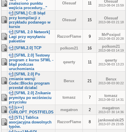
Olesuaf
Olesuaf
11
znaleziono punktu
2013-08-04 15:59
wejścia procedury..."
[SFML] C::B błąd
przy kompilacji z
Olesuaf
Olesuaf
15
przykładu podanego w
2013-08-03 21:18
kursie
[SFML 2.0 Network]
MrPoxipol
RazzorFlame
9
Lagi przy wysyłaniu
2013-08-03 20:28
pakietów
polkom21
[SFML2.0] TCP
polkom21
16
2013-08-03 14:19
[SFML 2.0] Testowy
program z kursu SFML -
qewrty
qewrty
11
błąd podczas
2013-08-03 13:23
uruchomienia
[SFML 2.0] Po
zmianie wersji
Berux
Berux
21
Code::Blocks program
2013-08-03 00:22
przestał działać
[SFML 2.0] Znikanie
tomasz
tomasz
7
prymityu po wciśnieciu
2013-08-02 14:31
przycisku
[c++]
megatron
megatron
2
CURLOPT_POSTFIELDS
2013-07-30 14:36
[STL] Tablica
jankowalski25
RazzorFlame
8
asocjacyjna dowolnych
2013-07-29 23:05
typów.
[c++] MySQL