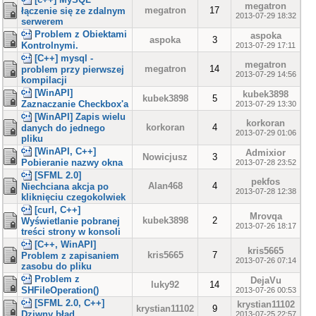
megatron
megatron
17
łączenie się ze zdalnym
2013-07-29 18:32
serwerem
Problem z Obiektami
aspoka
aspoka
3
Kontrolnymi.
2013-07-29 17:11
[C++] mysql -
megatron
megatron
14
problem przy pierwszej
2013-07-29 14:56
kompilacji
[WinAPI]
kubek3898
kubek3898
5
Zaznaczanie Checkbox'a
2013-07-29 13:30
[WinAPI] Zapis wielu
korkoran
korkoran
4
danych do jednego
2013-07-29 01:06
pliku
[WinAPI, C++]
Admixior
Nowicjusz
3
Pobieranie nazwy okna
2013-07-28 23:52
[SFML 2.0]
pekfos
Alan468
4
Niechciana akcja po
2013-07-28 12:38
kliknięciu czegokolwiek
[curl, C++]
Mrovqa
kubek3898
2
Wyświetlanie pobranej
2013-07-26 18:17
treści strony w konsoli
[C++, WinAPI]
kris5665
kris5665
7
Problem z zapisaniem
2013-07-26 07:14
zasobu do pliku
Problem z
DejaVu
luky92
14
SHFileOperation()
2013-07-26 00:53
[SFML 2.0, C++]
krystian11102
krystian11102
9
Dziwny błąd..
2013-07-25 22:57