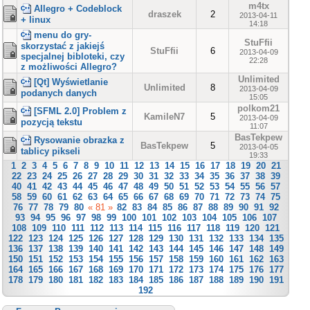
m4tx
Allegro + Codeblock
draszek
2
2013-04-11
+ linux
14:18
menu do gry-
StuFfii
skorzystać z jakiejś
StuFfii
6
2013-04-09
specjalnej bibloteki, czy
22:28
z możliwości Allegro?
Unlimited
[Qt] Wyświetlanie
Unlimited
8
2013-04-09
podanych danych
15:05
polkom21
[SFML 2.0] Problem z
KamileN7
5
2013-04-09
pozycją tekstu
11:07
BasTekpew
Rysowanie obrazka z
BasTekpew
5
2013-04-05
tablicy pikseli
19:33
1
2
3
4
5
6
7
8
9
10
11
12
13
14
15
16
17
18
19
20
21
22
23
24
25
26
27
28
29
30
31
32
33
34
35
36
37
38
39
40
41
42
43
44
45
46
47
48
49
50
51
52
53
54
55
56
57
58
59
60
61
62
63
64
65
66
67
68
69
70
71
72
73
74
75
76
77
78
79
80
« 81 »
82
83
84
85
86
87
88
89
90
91
92
93
94
95
96
97
98
99
100
101
102
103
104
105
106
107
108
109
110
111
112
113
114
115
116
117
118
119
120
121
122
123
124
125
126
127
128
129
130
131
132
133
134
135
136
137
138
139
140
141
142
143
144
145
146
147
148
149
150
151
152
153
154
155
156
157
158
159
160
161
162
163
164
165
166
167
168
169
170
171
172
173
174
175
176
177
178
179
180
181
182
183
184
185
186
187
188
189
190
191
192