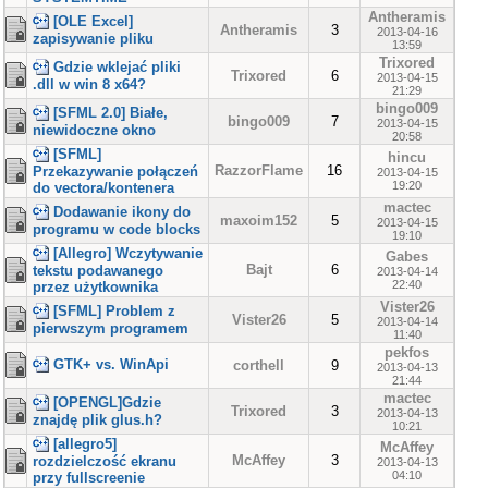
Antheramis
[OLE Excel]
Antheramis
3
2013-04-16
zapisywanie pliku
13:59
Trixored
Gdzie wklejać pliki
Trixored
6
2013-04-15
.dll w win 8 x64?
21:29
bingo009
[SFML 2.0] Białe,
bingo009
7
2013-04-15
niewidoczne okno
20:58
[SFML]
hincu
RazzorFlame
16
Przekazywanie połączeń
2013-04-15
19:20
do vectora/kontenera
mactec
Dodawanie ikony do
maxoim152
5
2013-04-15
programu w code blocks
19:10
[Allegro] Wczytywanie
Gabes
Bajt
6
tekstu podawanego
2013-04-14
22:40
przez użytkownika
Vister26
[SFML] Problem z
Vister26
5
2013-04-14
pierwszym programem
11:40
pekfos
GTK+ vs. WinApi
corthell
9
2013-04-13
21:44
mactec
[OPENGL]Gdzie
Trixored
3
2013-04-13
znajdę plik glus.h?
10:21
[allegro5]
McAffey
McAffey
3
rozdzielczość ekranu
2013-04-13
04:10
przy fullscreenie