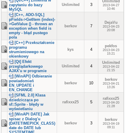
[Qt/C++] Zmienna w
Unlimited
Unlimited
3
zapytaniu do bazy
2013-04-27
10:46
MySQL
[C++, ADO-SQL]
pFields->GetItem (index)-
DejaVu
>GetValue () - throws an
berkov
7
2013-04-23
exception when field is
20:08
empty - błąd pustego
pola
[C++] Przekształcenie
pekfos
programu
kys
4
2013-04-23
strumieniowego na
15:21
okienkowy
[Qt] Efekt
Unlimited
Unlimited
4
przeglądarkowego
2013-04-22
21:15
AJAX'u w programie
[WinAPI] Odbieranie
berkov
powiadomień
berkov
10
2013-04-21
EN_UPDATE i
13:26
EN_CHANGE
[SFML 2.0] Klasa
rafixxx25
dziedzicząca po
rafixxx25
5
2013-04-20
sf::Sprite - błędy w
21:28
wyświetlaniu
[WinAPI DATE] Jak
spisac z Dialog'u
berkov
berkov
3
(DATETIMEPICK_CLASS)
2013-04-19
09:11
date do DATE lub
SYSTEMTIME