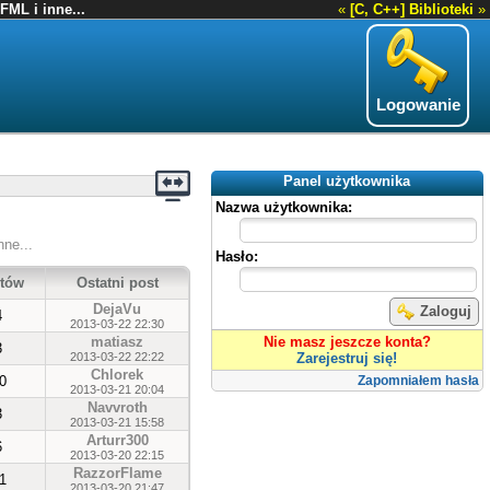
FML i inne...
«
[C, C++] Biblioteki
»
Logowanie
Panel użytkownika
Nazwa użytkownika:
nne...
Hasło:
tów
Ostatni post
DejaVu
Zaloguj
4
2013-03-22 22:30
matiasz
Nie masz jeszcze konta?
3
2013-03-22 22:22
Zarejestruj się!
Chlorek
0
Zapomniałem hasła
2013-03-21 20:04
Navvroth
3
2013-03-21 15:58
Arturr300
6
2013-03-20 22:15
RazzorFlame
1
2013-03-20 21:47