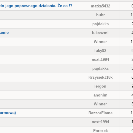
o jego poprawnego działania. Że co !?
matka5432
hubr
1
pajdakks
ramie
lukaszml
Winner
1
luky92
nextt1994
pajdakks
Krzysiek318k
lergon
anonim
Winner
tformowa)
RazzorFlame
1
nextt1994
Forczek