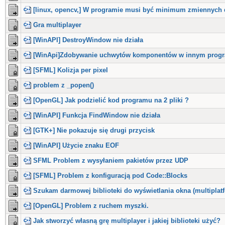
[linux, opencv,] W programie musi być minimum zmiennych d
Gra multiplayer
[WinAPI] DestroyWindow nie działa
[WinApi]Zdobywanie uchwytów komponentów w innym prog
[SFML] Kolizja per pixel
problem z _popen()
[OpenGL] Jak podzielić kod programu na 2 pliki ?
[WinAPI] Funkcja FindWindow nie działa
[GTK+] Nie pokazuje się drugi przycisk
[WinAPI] Użycie znaku EOF
SFML Problem z wysyłaniem pakietów przez UDP
[SFML] Problem z konfiguracją pod Code::Blocks
Szukam darmowej biblioteki do wyświetlania okna (multipla
[OpenGL] Problem z ruchem myszki.
Jak stworzyć własną grę multiplayer i jakiej biblioteki użyć?