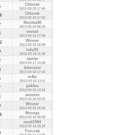
Chlorek
6
2013-03-20 17:44
Chlorek
6
2013-03-20 17:26
Monika90
2
2013-03-20 06:29
xevuel
4
2013-03-19 17:06
Winner
2
2013-03-18 16:49
luky92
9
2013-03-18 11:30
starter
2
2013-03-17 14:48
Admixior
3
2013-03-16 17:16
m4tx
6
2013-03-16 13:11
pekfos
7
2013-03-16 12:54
anonim
4
2013-03-16 10:33
Winner
3
2013-03-15 16:30
Mrovqa
5
2013-03-15 08:46
nextt1994
1
2013-03-14 20:34
Forczek
9