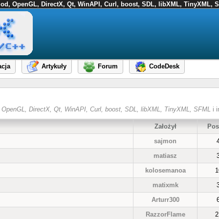
FMod, OpenGL, DirectX, Qt, WinAPI, Curl, boost, SDL, libXML, TinyXML, S
cja
Artykuły
Forum
CodeDesk
od, OpenGL, DirectX, Qt, WinAPI, Curl, boost, SDL, libXML, TinyXML, SFML
i i
Założył
Pos
sajmon
matiasz
kolosemanoa
1
matixmk
Arturr300
RazzorFlame
2