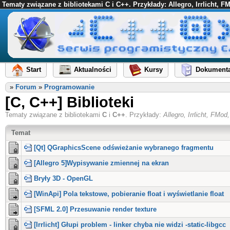
Tematy związane z bibliotekami C i C++. Przykłady: Allegro, Irrlicht, 
Start
Aktualności
Kursy
Dokumenta
»
Forum
»
Programowanie
[C, C++] Biblioteki
Tematy związane z bibliotekami
C
i
C++
. Przykłady:
Allegro, Irrlicht, FM
Temat
[Qt] QGraphicsScene odświeżanie wybranego fragmentu
[Allegro 5]Wypisywanie zmiennej na ekran
Bryły 3D - OpenGL
[WinApi] Pola tekstowe, pobieranie float i wyświetlanie float
[SFML 2.0] Przesuwanie render texture
[Irrlicht] Głupi problem - linker chyba nie widzi -static-libgcc