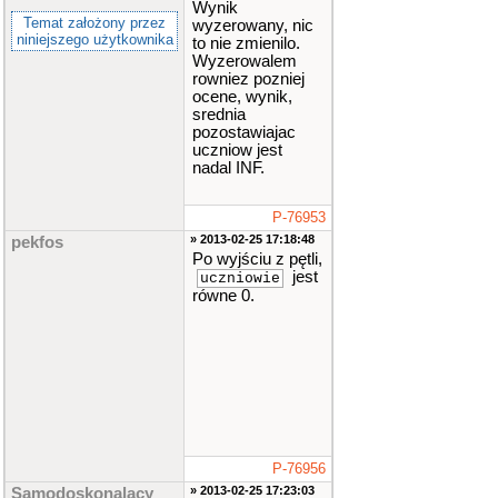
Wynik
Temat założony przez
wyzerowany, nic
niniejszego użytkownika
to nie zmienilo.
Wyzerowalem
rowniez pozniej
ocene, wynik,
srednia
pozostawiajac
uczniow jest
nadal INF.
P-76953
» 2013-02-25 17:18:48
pekfos
Po wyjściu z pętli,
jest
uczniowie
równe 0.
P-76956
» 2013-02-25 17:23:03
Samodoskonalacy