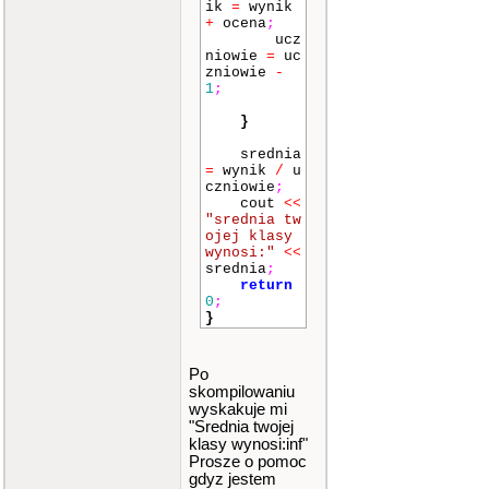
ik
=
wynik
+
ocena
;
ucz
niowie
=
uc
zniowie
-
1
;
}
srednia
=
wynik
/
u
czniowie
;
cout
<<
"srednia tw
ojej klasy
wynosi:"
<<
srednia
;
return
0
;
}
Po
skompilowaniu
wyskakuje mi
"Srednia twojej
klasy wynosi:inf"
Prosze o pomoc
gdyz jestem