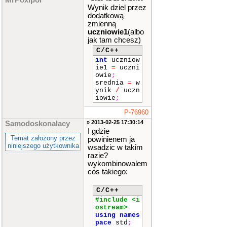
MrPoxipol
Wynik dziel przez
dodatkową
zmienną
uczniowie1
(albo
jak tam chcesz)
C/C++
int
uczniow
ie1
=
uczni
owie
;
srednia
=
w
ynik
/
uczn
iowie
;
P-76960
» 2013-02-25 17:30:14
Samodoskonalacy
I gdzie
Temat założony przez
powinienem ja
niniejszego użytkownika
wsadzic w takim
razie?
wykombinowalem
cos takiego:
C/C++
#include <i
ostream>
using
names
pace
std
;