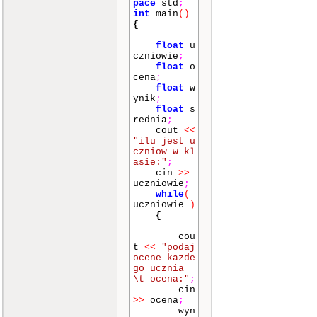
pace
std
;
int
main
()
{
float
u
czniowie
;
float
o
cena
;
float
w
ynik
;
float
s
rednia
;
cout
<<
"ilu jest u
czniow w kl
asie:"
;
cin
>>
uczniowie
;
while
(
uczniowie
)
{
cou
t
<<
"podaj
ocene kazde
go ucznia
\t ocena:"
;
cin
>>
ocena
;
wyn