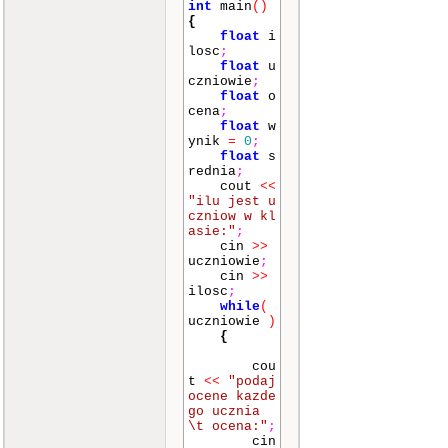
int
main
()
{
float
i
losc
;
float
u
czniowie
;
float
o
cena
;
float
w
ynik
=
0
;
float
s
rednia
;
cout
<<
"ilu jest u
czniow w kl
asie:"
;
cin
>>
uczniowie
;
cin
>>
ilosc
;
while
(
uczniowie
)
{
cou
t
<<
"podaj
ocene kazde
go ucznia
\t ocena:"
;
cin