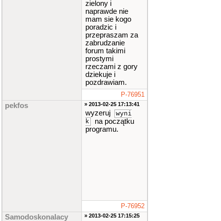
zielony i
naprawde nie
mam sie kogo
poradzic i
przepraszam za
zabrudzanie
forum takimi
prostymi
rzeczami z gory
dziekuje i
pozdrawiam.
P-76951
» 2013-02-25 17:13:41
pekfos
wyzeruj
wyni
na początku
k
programu.
P-76952
» 2013-02-25 17:15:25
Samodoskonalacy