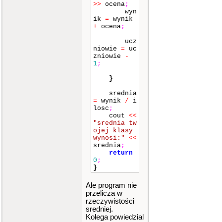
>>
ocena
;
wyn
ik
=
wynik
+
ocena
;
ucz
niowie
=
uc
zniowie
-
1
;
}
srednia
=
wynik
/
i
losc
;
cout
<<
"srednia tw
ojej klasy
wynosi:"
<<
srednia
;
return
0
;
}
Ale program nie
przelicza w
rzeczywistości
sredniej.
Kolega powiedzial