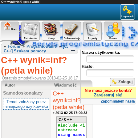
C++ wynik=inf? (petla while)
Logowanie
Start
Aktualności
Kursy
Dokumentacja
Artykuły
Forum
Panel użytkownika
»
Forum
»
Programowanie
»
[C,
C++] Szukam pomocy
Nazwa użytkownika:
C++ wynik=inf?
Hasło:
(petla while)
Ostatnio zmodyfikowano 2013-02-25 18:17
Zaloguj
Autor
Wiadomość
Nie masz jeszcze konta?
C++
Samodoskonalacy
Zarejestruj się!
wynik=inf?
Zapomniałem hasła
Temat założony przez
(petla while)
niniejszego użytkownika
» 2013-02-25 17:09:33
C/C++
#include <i
ostream>
using
names