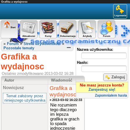
Grafika a wydajnosc
Logowanie
Start
Aktualności
Kursy
Dokumentacja
Artykuły
Forum
Panel użytkownika
»
Forum
»
Strefa użytkowników
»
Pozostałe tematy
Nazwa użytkownika:
Grafika a
Hasło:
wydajnosc
Ostatnio zmodyfikowano 2013-03-02 16:28
Zaloguj
Autor
Wiadomość
Nie masz jeszcze konta?
Grafika a
Nowicjusz
Zarejestruj się!
wydajnosc
Zapomniałem hasła
Temat założony przez
niniejszego użytkownika
» 2013-03-02 16:22:33
Nie rozumiem
tego dlaczego
im lepsza
grafika w grach
to spada
jednoczesnie