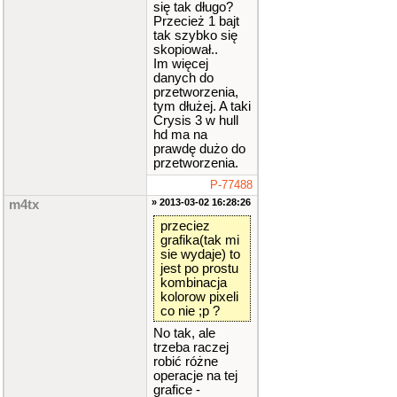
się tak długo?
Przecież 1 bajt
tak szybko się
skopiował..
Im więcej
danych do
przetworzenia,
tym dłużej. A taki
Crysis 3 w hull
hd ma na
prawdę dużo do
przetworzenia.
P-77488
» 2013-03-02 16:28:26
m4tx
przeciez
grafika(tak mi
sie wydaje) to
jest po prostu
kombinacja
kolorow pixeli
co nie ;p ?
No tak, ale
trzeba raczej
robić różne
operacje na tej
grafice -