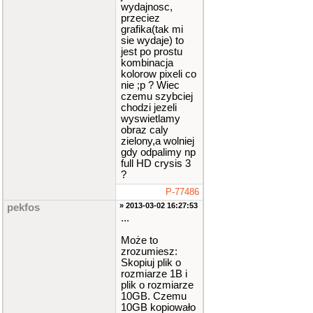
wydajnosc,
przeciez
grafika(tak mi
sie wydaje) to
jest po prostu
kombinacja
kolorow pixeli co
nie ;p ? Wiec
czemu szybciej
chodzi jezeli
wyswietlamy
obraz caly
zielony,a wolniej
gdy odpalimy np
full HD crysis 3
?
P-77486
» 2013-03-02 16:27:53
pekfos
...
Może to
zrozumiesz:
Skopiuj plik o
rozmiarze 1B i
plik o rozmiarze
10GB. Czemu
10GB kopiowało