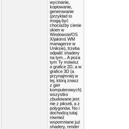
wycinanie,
kopiowanie,
generowanie
(przykład to
mogą być
chociażby cienie
okien w
Windowsie/OS
X/jakimś WM
managerze w
Uniksie), trzeba
odpalić shadery
na tym... A poza
tym Ty mówisz
o grafice 2D, a w
grafice 3D (a
przynajmniej w
tej, którą znasz
z gier
komputerowych)
wszystko
zbudowane jest
nie z pikseli, a z
polygonów. No i
dochodzą tutaj
również
wspomniane już
shadery, render