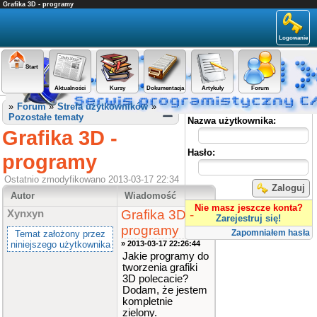
Grafika 3D - programy
Logowanie
Start
Aktualności
Kursy
Dokumentacja
Artykuły
Forum
Panel użytkownika
»
Forum
»
Strefa użytkowników
»
Pozostałe tematy
Nazwa użytkownika:
Grafika 3D -
Hasło:
programy
Ostatnio zmodyfikowano 2013-03-17 22:34
Zaloguj
Autor
Wiadomość
Nie masz jeszcze konta?
Grafika 3D -
Xynxyn
Zarejestruj się!
programy
Zapomniałem hasła
Temat założony przez
niniejszego użytkownika
» 2013-03-17 22:26:44
Jakie programy do
tworzenia grafiki
3D polecacie?
Dodam, że jestem
kompletnie
zielony.