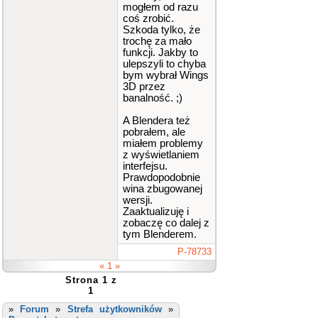
mogłem od razu
coś zrobić.
Szkoda tylko, że
trochę za mało
funkcji. Jakby to
ulepszyli to chyba
bym wybrał Wings
3D przez
banalność. ;)
A Blendera też
pobrałem, ale
miałem problemy
z wyświetlaniem
interfejsu.
Prawdopodobnie
wina zbugowanej
wersji.
Zaaktualizuję i
zobaczę co dalej z
tym Blenderem.
P-78733
« 1 »
Strona 1 z
1
»
Forum
»
Strefa użytkowników
»