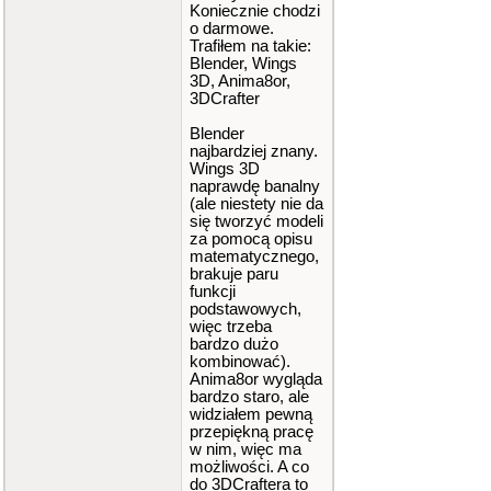
Koniecznie chodzi
o darmowe.
Trafiłem na takie:
Blender, Wings
3D, Anima8or,
3DCrafter
Blender
najbardziej znany.
Wings 3D
naprawdę banalny
(ale niestety nie da
się tworzyć modeli
za pomocą opisu
matematycznego,
brakuje paru
funkcji
podstawowych,
więc trzeba
bardzo dużo
kombinować).
Anima8or wygląda
bardzo staro, ale
widziałem pewną
przepiękną pracę
w nim, więc ma
możliwości. A co
do 3DCraftera to