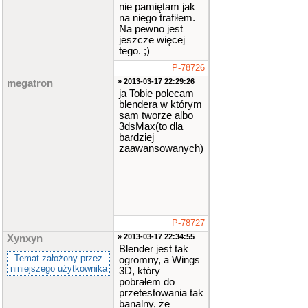
nie pamiętam jak
na niego trafiłem.
Na pewno jest
jeszcze więcej
tego. ;)
P-78726
» 2013-03-17 22:29:26
megatron
ja Tobie polecam
blendera w którym
sam tworze albo
3dsMax(to dla
bardziej
zaawansowanych)
P-78727
» 2013-03-17 22:34:55
Xynxyn
Blender jest tak
Temat założony przez
ogromny, a Wings
niniejszego użytkownika
3D, który
pobrałem do
przetestowania tak
banalny, że