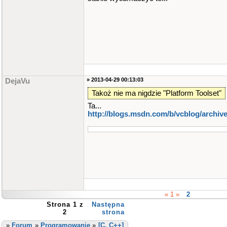
» 2013-04-29 00:13:03
DejaVu
Takoż nie ma nigdzie "Platform Toolset"
Ta...
http://blogs.msdn.com/b/vcblog/archiv
« 1 »
2
Strona 1 z
Następna
2
strona
»
Forum
»
Programowanie
»
[C, C++]