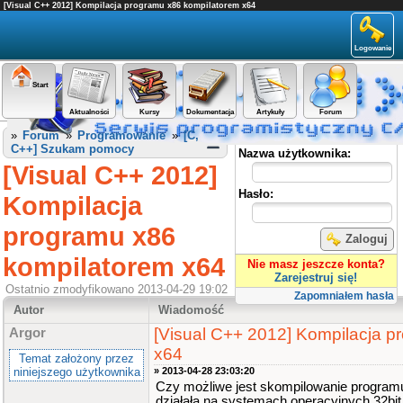
[Visual C++ 2012] Kompilacja programu x86 kompilatorem x64
Logowanie
Start
Aktualności
Kursy
Dokumentacja
Artykuły
Forum
Panel użytkownika
»
Forum
»
Programowanie
»
[C,
C++] Szukam pomocy
Nazwa użytkownika:
[Visual C++ 2012]
Hasło:
Kompilacja
programu x86
Zaloguj
kompilatorem x64
Nie masz jeszcze konta?
Zarejestruj się!
Ostatnio zmodyfikowano 2013-04-29 19:02
Zapomniałem hasła
Autor
Wiadomość
[Visual C++ 2012] Kompilacja 
Argor
x64
Temat założony przez
niniejszego użytkownika
» 2013-04-28 23:03:20
Czy możliwe jest skompilowanie programu 
działała na systemach operacyjnych 32bit