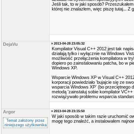
Jeśli tak, to w jaki sposób? Przeszukałem
której nie znalazłem, więc piszę tutaj... Z
» 2013-04-28 23:05:32
DejaVu
Kompilator Visual C++ 2012 jest tak napi
działają tylko i wyłącznie na Windows Vist
możliwość przełączenia kompilatora w try
dopiero po zainstalowaniu patcha, bo w pie
Windows XP.
Wsparcie Windows XP w Visual C++ 2012 p
korporacji powiedziało 'bujajcie się ze 
wsparcia Windows XP' (bo przeciętnego d
metodą 'zainstaluj sobie kompilator VC++ 
rozwiązywało problemu wsparcia standar
» 2013-04-28 23:15:50
Argor
W jaki sposób w takim razie uruchomić o
Temat założony przez
mogę tego znaleźć, a instalowałem najnow
niniejszego użytkownika