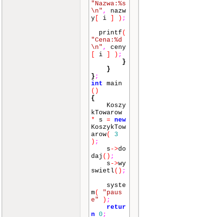
"Nazwa:%s
\n"
,
nazw
y
[
i
]
)
;
printf
(
"Cena:%d
\n"
,
ceny
[
i
]
)
;
}
}
}
;
int
main
()
{
Koszy
kTowarow
*
s
=
new
KoszykTow
arow
(
3
)
;
s
->
do
daj
()
;
s
->
wy
swietl
()
;
syste
m
(
"paus
e"
)
;
retur
n
0
;