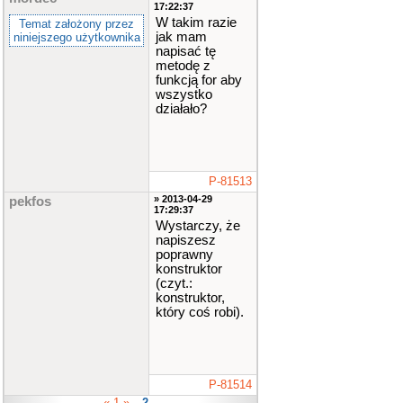
17:22:37
W takim razie
Temat założony przez
jak mam
niniejszego użytkownika
napisać tę
metodę z
funkcją for aby
wszystko
działało?
P-81513
» 2013-04-29
pekfos
17:29:37
Wystarczy, że
napiszesz
poprawny
konstruktor
(czyt.:
konstruktor,
który coś robi).
P-81514
« 1 »
2