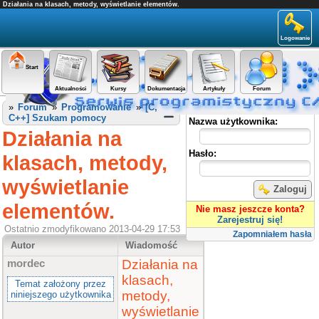
Działania na klasach, metody, wyświetlanie elementów.
Logowanie
Start
Aktualności
Kursy
Dokumentacja
Artykuły
Forum
Panel użytkownika
»
Forum
»
Programowanie
»
[C,
C++] Szukam pomocy
Nazwa użytkownika:
Działania na
Hasło:
klasach, metody,
wyświetlanie
Zaloguj
elementów.
Nie masz jeszcze konta?
Zarejestruj się!
Ostatnio zmodyfikowano 2013-04-29 17:53
Zapomniałem hasła
Autor
Wiadomość
Działania na
mordec
klasach,
Temat założony przez
metody,
niniejszego użytkownika
wyświetlanie