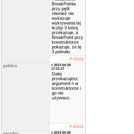
BreakPointa
przy pętli
również nie
wykazuje
wykrywania tej
liczby 3 którą
przekazuje, a
BreakPoint przy
konstruktorze
pokazuje, że tę
3 pobrało.
P-81511
» 2013-04-29
pekfos
17:21:27
Dalej
przekazujesz
argument n w
konstruktorze i
go nie
używasz.
P-81512
» 2013-04-29
mordec