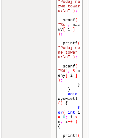
"Podaj na
zwe towar
u:\n"
)
;
scanf
(
"%s"
,
naz
wy
[
i
]
)
;
printf
(
"Podaj ce
ne towar
u:\n"
)
;
scanf
(
"%d"
,
&
c
eny
[
i
]
)
;
}
}
void
wyswietl
()
{
f
or
(
int
i
=
0
;
i
<
n
;
i
++
)
{
printf
(