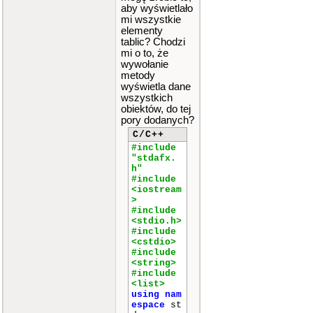
aby wyświetlało
mi wszystkie
elementy
tablic? Chodzi
mi o to, że
wywołanie
metody
wyświetla dane
wszystkich
obiektów, do tej
pory dodanych?
C/C++
#include
"stdafx.
h"
#include
<iostream
>
#include
<stdio.h>
#include
<cstdio>
#include
<string>
#include
<list>
using
nam
espace
st