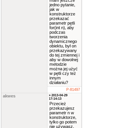
mam jeszcze
jedno pytanie,
jak w
konstruktorze
przekazać
parametr pętli
for(int n), aby
podczas
tworzenia
dynamicznego
obiektu, był on
przekazywany
do tej zmiennej i
aby w dowolnej
metodzie
można jej użyć
w pętli czy też
innym
działaniu?
P-81497
» 2013-04-29
akwes
17:14:13
Przecież
przekazujesz
parametr n w
konstruktorze,
tylko go potem
nie używasz.