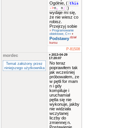
Ogólnie, (
this
)
->
n
,
n
;
wydaje mi się,
że nie wiesz co
robisz.
Przejrzyj sobie
»
Programowanie
obiektowe, C++
♦
dział
Podstawy
kursu
P-81508
» 2013-04-29
mordec
17:20:07
No teraz
Temat założony przez
poprawiłem tak
niniejszego użytkownika
jak wcześniej
próbowałem, ze
w pętli for mam
n i gdy
kompiluje i
uruchamiał
pętla się nie
wykonuje, jakby
nie widziała
wczytanej
liczby do
zmiennej n.
Postawienie