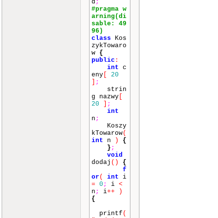
d
;
#pragma w
arning(di
sable: 49
96)
class
Kos
zykTowaro
w
{
public
:
int
c
eny
[
20
]
;
strin
g nazwy
[
20
]
;
int
n
;
Koszy
kTowarow
(
int
n
)
{
}
;
void
dodaj
()
{
f
or
(
int
i
=
0
;
i
<
n
;
i
++
)
{
printf
(