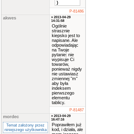
}
P-81486
» 2013-04-29
akwes
14:31:58
Ogólnie
strasznie
kiepsko jest to
napisane. Ale
odpowiadając
na Twoje
pytanie: nie
wypisuje Ci
towarów,
ponieważ nigdy
nie ustawiasz
zmiennej "m"
aby była
indeksem
pierwszego
elementu
tablicy.
P-81487
» 2013-04-29
mordec
16:47:16
Poprawiłem już
Temat założony przez
kod, i działa, ale
niniejszego użytkownika