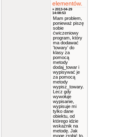
elementów.
» 2013-04-29
14:08:53
Mam problem,
ponieważ piszę
sobie
ćwiczeniowy
program, który
ma dodawać
'towary' do
klasy za
pomocą
metody
dodaj_towar i
wypisywać je
za pomocą
metody
wypisz_towary.
Lecz gdy
wywołuje
wypisanie,
wypisuje mi
tylko dane
obiektu, od
którego idzie
wskaźnik na
metodę. Jak
mogę zrobić to,