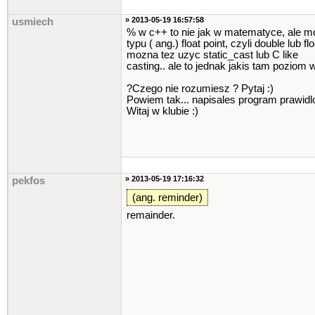
» 2013-05-19 16:57:58
usmiech
% w c++ to nie jak w matematyce, ale mo
typu ( ang.) float point, czyli double lub
mozna tez uzyc static_cast lub C like
casting.. ale to jednak jakis tam poziom w
?Czego nie rozumiesz ? Pytaj :)
Powiem tak... napisales program prawidlo
Witaj w klubie :)
» 2013-05-19 17:16:32
pekfos
(ang. reminder)
remainder.