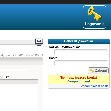
Logowanie
Panel użytkownika
Nazwa użytkownika:
odyfikowano 2013-05-20 00:34
Hasło:
Zaloguj
cenie:
Nie masz jeszcze konta?
Zarejestruj się!
Zapomniałem hasła