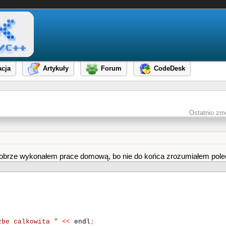
cja
Artykuły
Forum
CodeDesk
Ostatnio zm
 dobrze wykonałem prace domową, bo nie do końca zrozumiałem pole
zbe calkowita "
<<
endl
;