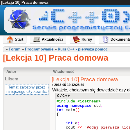
[Lekcja 10] Praca domowa
Start
Aktualności
Kursy
Dokumenta
»
Forum
»
Programowanie
»
Kurs C++ - pierwsza pomoc
[Lekcja 10] Praca domowa
Autor
Wiadomość
[Lekcja 10] Praca domowa
Lilsem
» 2013-05-19 12:28:59
Temat założony przez
Witajcie, chciałbym się dowiedzieć czy
niniejszego użytkownika
C/C++
#include <iostream>
using
namespace
std
;
int
main
()
{
int
a
;
cout
<<
"Podaj pierwsza lic