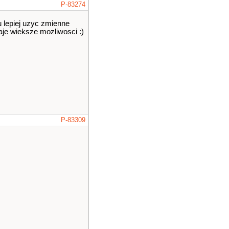
P-83274
u lepiej uzyc zmienne
daje wieksze mozliwosci :)
P-83309