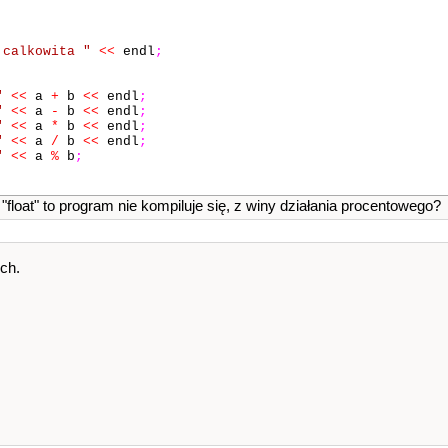
 calkowita "
<<
endl
;
"
<<
a
+
b
<<
endl
;
"
<<
a
-
b
<<
endl
;
"
<<
a
*
b
<<
endl
;
"
<<
a
/
b
<<
endl
;
"
<<
a
%
b
;
 "float" to program nie kompiluje się, z winy działania procentowego?
ych.