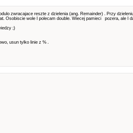
dulo zwracajace reszte z dzielenia (ang. Remainder) . Przy dzieleni
 float. Osobiscie wole I polecam double. Wiecej pamieci pozera, ale I 
iedzy ;)
wo, usun tylko linie z % .