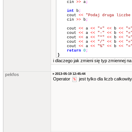
cin
>>
a
;
int
b
;
cout
<<
"Podaj druga liczbe
cin
>>
b
;
cout
<<
a
<<
"+"
<<
b
<<
"=
cout
<<
a
<<
"-"
<<
b
<<
"=
cout
<<
a
<<
"*"
<<
b
<<
"=
cout
<<
a
<<
"/"
<<
b
<<
"=
cout
<<
a
<<
"%"
<<
b
<<
"=
return
0
;
}
i dlaczego jak zmieni się typ zmiennej na
» 2013-05-19 12:45:44
pekfos
Operator
jest tylko dla liczb całkowit
%