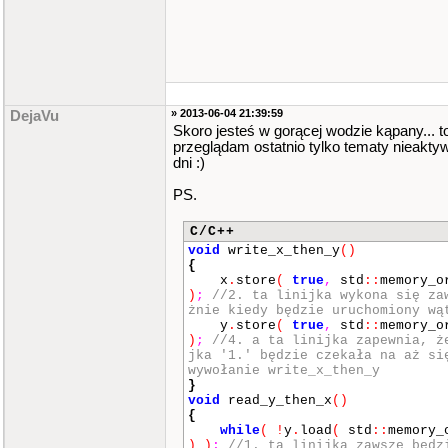
» 2013-06-04 21:39:59
DejaVu
Skoro jesteś w gorącej wodzie kąpany... to
przeglądam ostatnio tylko tematy nieaktyw
dni :)
PS.
C/C++
void
write_x_then_y
()
{
x
.
store
(
true
,
std
::
memory_o
)
;
//2. ta linijka wykona się za
żnie kiedy będzie uruchomiony wą
y
.
store
(
true
,
std
::
memory_o
)
;
//4. a ta linijka zapewnia, ż
jka '1.' będzie czekała na aż si
wywołanie write_x_then_y
}
void
read_y_then_x
()
{
while
(
!
y
.
load
(
std
::
memory_
)
)
;
//1. ta linijka zawsze będz