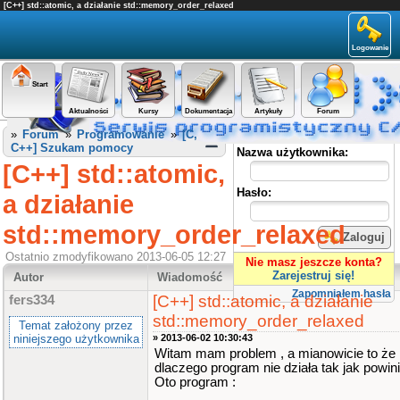
[C++] std::atomic, a działanie std::memory_order_relaxed
Logowanie
Start
Aktualności
Kursy
Dokumentacja
Artykuły
Forum
Panel użytkownika
»
Forum
»
Programowanie
»
[C,
C++] Szukam pomocy
Nazwa użytkownika:
[C++] std::atomic,
Hasło:
a działanie
std::memory_order_relaxed
Zaloguj
Ostatnio zmodyfikowano 2013-06-05 12:27
Nie masz jeszcze konta?
Zarejestruj się!
Autor
Wiadomość
Zapomniałem hasła
[C++] std::atomic, a działanie
fers334
std::memory_order_relaxed
Temat założony przez
niniejszego użytkownika
» 2013-06-02 10:30:43
Witam mam problem , a mianowicie to że
dlaczego program nie działa tak jak powin
Oto program :