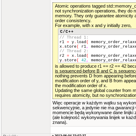
Atomic operations tagged std::memory_o
not synchronization operations, they do n
memory. They only guarantee atomicity a
order consistency.
For example, with x and y initially zero,
C/C++
// Thread 1:
r1
=
y
.
load
(
memory_order_rela
x
.
store
(
r1
,
memory_order_rela
// Thread 2:
r2
=
x
.
load
(
memory_order_rela
y
.
store
(
42
,
memory_order_rela
is allowed to produce r1 == r2 == 42 be
is sequenced-before B and C is sequenc
nothing prevents D from appearing before
modification order of y, and B from appea
the modification order of x.
Updating the same global counter from mu
requires atomicity, but no synchronizatio
Więc operacje w każdym wątku są wyko
sekwencyjnie, a jedynie nie ma gwarancji
momencie będą wykonywane dane linijki 
(ale kolejność wykonywania linijek w każ
znana).
» 2013-06-04 22:07:37