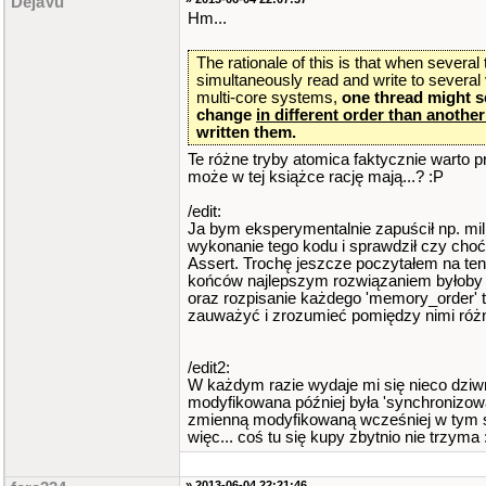
DejaVu
Hm...
The rationale of this is that when several
simultaneously read and write to several 
multi-core systems,
one thread might s
change
in different order than anothe
written them.
Te różne tryby atomica faktycznie warto p
może w tej książce rację mają...? :P
/edit:
Ja bym eksperymentalnie zapuścił np. mil
wykonanie tego kodu i sprawdził czy choć
Assert. Trochę jeszcze poczytałem na ten 
końców najlepszym rozwiązaniem byłoby w
oraz rozpisanie każdego 'memory_order' t
zauważyć i zrozumieć pomiędzy nimi różn
/edit2:
W każdym razie wydaje mi się nieco dzi
modyfikowana później była 'synchronizow
zmienną modyfikowaną wcześniej w tym
więc... coś tu się kupy zbytnio nie trzyma 
» 2013-06-04 22:21:46