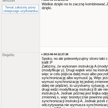
fers334
Wielkie dzięki no to zacznę kombinować.
Temat założony przez
dzięki.
niniejszego użytkownika
» 2013-06-04 22:27:38
DejaVu
Spoko, no ale poteoretyzujmy skoro taki 
trafił :P
Załóżmy, że wykonam instrukcję A (modyfi
(modyfikuje y). Drugi wątek wisi na instruk
więc w celu pójścia dalej musi albo pocze
synchronizację albo wymusić ją. Więc jeż
wymusi synchronizację tej jednej zmienne
dalej nie pójdzie), to uzyskamy sytuację, 
drugi widzi modyfikację instrukcji B ale ni
instrukcji A. Jednak później jest linijka od
zmiennej x, więc teoretycznie powinno p
synchronizacji instrukcji A. Jednak jeżel
odczytywania nie wymusza synchronizacji