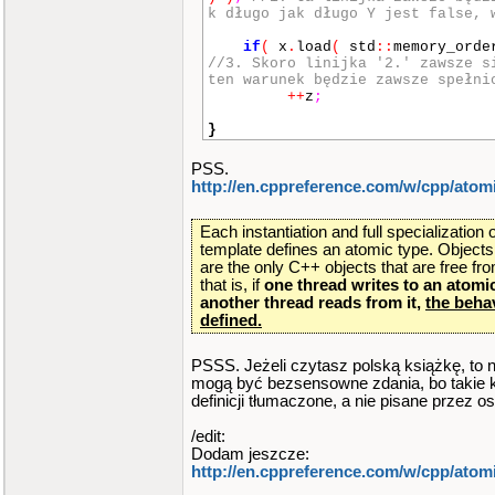
k długo jak długo Y jest false, 
if
(
x
.
load
(
std
::
memory_ord
//3. Skoro linijka '2.' zawsze s
ten warunek będzie zawsze spełni
++
z
;
}
PSS.
http://en.cppreference.com/w/cpp/atom
Each instantiation and full specialization 
template defines an atomic type. Objects
are the only C++ objects that are free fr
that is, if
one thread writes to an atomi
another thread reads from it,
the behav
defined.
PSSS. Jeżeli czytasz polską książkę, to n
mogą być bezsensowne zdania, bo takie k
definicji tłumaczone, a nie pisane przez o
/edit:
Dodam jeszcze:
http://en.cppreference.com/w/cpp/ato