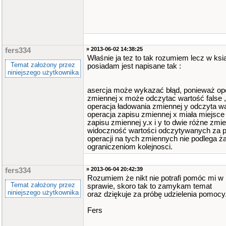
» 2013-06-02 14:38:25
fers334
Właśnie ja tez to tak rozumiem lecz w ksi
Temat założony przez
posiadam jest napisane tak :
niniejszego użytkownika
asercja może wykazać błąd, ponieważ op
zmiennej x może odczytac wartość false ,
operacja ładowania zmiennej y odczyta wart
operacja zapisu zmiennej x miała miejsce
zapisu zmiennej y.x i y to dwie różne zmi
widoczność wartości odczytywanych za 
operacji na tych zmiennych nie podlega ż
ograniczeniom kolejnosci.
» 2013-06-04 20:42:39
fers334
Rozumiem że nikt nie potrafi pomóc mi w 
Temat założony przez
sprawie, skoro tak to zamykam temat
niniejszego użytkownika
oraz dziękuje za próbę udzielenia pomocy
Fers