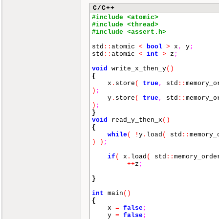
C/C++
#include <atomic>
#include <thread>
#include <assert.h>
std
::
atomic
<
bool
>
x
,
y
;
std
::
atomic
<
int
>
z
;
void
write_x_then_y
()
{
x
.
store
(
true
,
std
::
memory_o
)
;
y
.
store
(
true
,
std
::
memory_o
)
;
}
void
read_y_then_x
()
{
while
(
!
y
.
load
(
std
::
memory_
)
)
;
if
(
x
.
load
(
std
::
memory_ord
++
z
;
}
int
main
()
{
x
=
false
;
y
=
false
;