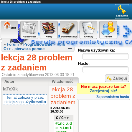
lekcja 28 problem z zadaniem
Logowanie
Start
Aktualności
Kursy
Dokumentacja
Artykuły
Forum
Panel użytkownika
»
Forum
»
Programowanie
»
Kurs
C++ - pierwsza pomoc
Nazwa użytkownika:
lekcja 28 problem
Hasło:
z zadaniem
Ostatnio zmodyfikowano 2013-06-03 18:21
Zaloguj
Autor
Wiadomość
Nie masz jeszcze konta?
lekcja 28
IaTeXik
Zarejestruj się!
problem z
Zapomniałem hasła
Temat założony przez
zadaniem
niniejszego użytkownika
» 2013-06-03
16:33:06
C/C++
#includ
e <iost