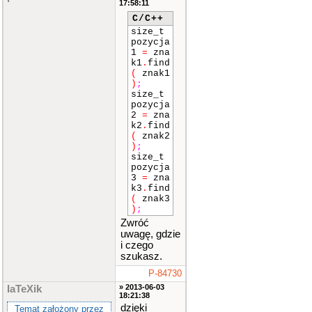
17:58:11
if
(
poz
C/C++
ycja1
!
size_t
=
strin
pozycja
g
::
npos
1
=
zna
)
k1
.
find
(
znak1
{
)
;
size_t
tek
pozycja
st
=
te
2
=
zna
kst
.
era
k2
.
find
se
(
poz
(
znak2
ycja1
,
)
;
1
)
;
size_t
pozycja
poz
3
=
zna
ycja1
=
k3
.
find
tekst
.
f
(
znak3
ind
(
zn
)
;
ak1
,
po
Zwróć
zycja1
uwagę, gdzie
)
;
i czego
}
szukasz.
P-84730
if
(
poz
» 2013-06-03
IaTeXik
18:21:38
ycja2
!
=
strin
dzięki
Temat założony przez