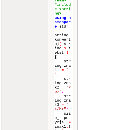
ream>
#includ
e <stri
ng>
using
n
amespac
e
std
;
string
konwert
uj
(
str
ing
&
t
ekst
)
{
str
ing zna
k1
=
"
"
;
str
ing zna
k2
=
"<
b>"
;
str
ing zna
k3
=
"
</b>"
;
siz
e_t poz
ycja1
=
znak1
.
f