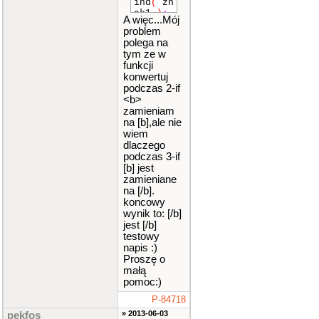
ind
(
zn
ak1
)
;
A więc...Mój
siz
problem
e_t poz
polega na
ycja2
=
tym ze w
znak2
.
f
funkcji
ind
(
zn
konwertuj
ak2
)
;
podczas 2-if
siz
e_t poz
<b>
ycja3
=
zamieniam
znak3
.
f
na [b],ale nie
ind
(
zn
wiem
ak3
)
;
dlaczego
cou
podczas 3-if
t
<<
"p
[b] jest
rzed pe
zamieniane
tla"
<<
na [/b].
endl
;
koncowy
int
wynik to: [/b]
i
=
0
;
jest [/b]
do
testowy
{
napis :)
Proszę o
cout
<<
małą
"pętla
pomoc:)
"
<<
i
P-84718
<<
end
l
;
» 2013-06-03
pekfos