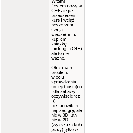
Witam!
Jestem nowy w
C++ ale juz
przeszedłem
kurs i wciąż
poszerzam
swoją
wiedzę(m.in.
kupiłem
książkę
thinking in C++)
ale to nie
ważne.
Otóż mam
problem.
w celu
sprawdzenia
umiejętności(no
i dla zabawy
oczywiscie też
:))
postanowilem
napisać grę, ale
nie w 3D...ani
nie w 2D...
(wyższa szkoła
jazdy) tylko w