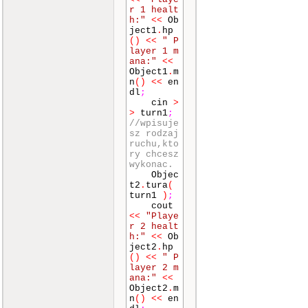
r 1 healt
h:"
<<
Ob
ject1
.
hp
()
<<
" P
layer 1 m
ana:"
<<
Object1
.
m
n
()
<<
en
dl
;
cin
>
>
turn1
;
//wpisuje
sz rodzaj
ruchu,kto
ry chcesz
wykonac.
Objec
t2
.
tura
(
turn1
)
;
cout
<<
"Playe
r 2 healt
h:"
<<
Ob
ject2
.
hp
()
<<
" P
layer 2 m
ana:"
<<
Object2
.
m
n
()
<<
en