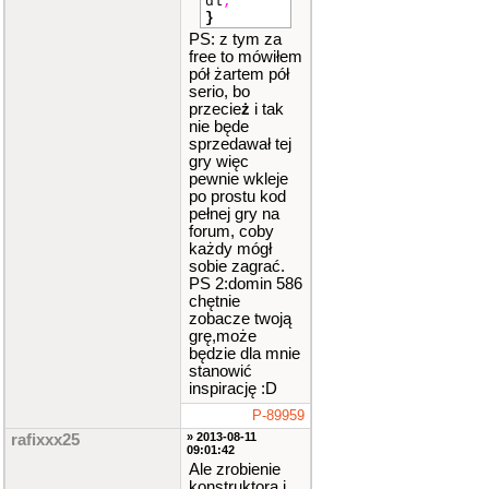
dl
;
}
PS: z tym za
free to mówiłem
pół żartem pół
serio, bo
przecie
ż
i tak
nie będe
sprzedawał tej
gry więc
pewnie wkleje
po prostu kod
pełnej gry na
forum, coby
każdy mógł
sobie zagrać.
PS 2:domin 586
chętnie
zobacze twoją
grę,może
będzie dla mnie
stanowić
inspirację :D
P-89959
» 2013-08-11
rafixxx25
09:01:42
Ale zrobienie
konstruktora i