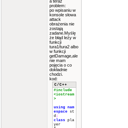
a teraz
problem:
po wpisaniu w
konsole słowa
attack
obrażenia nie
zostają
zadane.Myślę
że błąd leży w
funkcji
tura1/tura2 albo
w funkcji
getDamage,ale
nie mam
pojęcia o co
dokładnie
chodzi.
kod:
C/C++
#include
<iostream
>
using
nam
espace
st
d
;
class
pla
yer