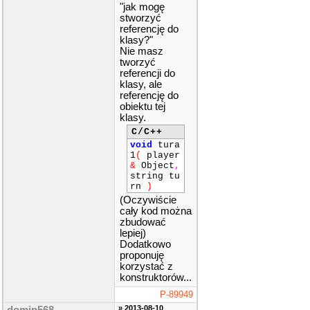
"jak mogę
stworzyć
referencję do
klasy?"
Nie masz
tworzyć
referencji do
klasy, ale
referencję do
obiektu tej
klasy.
C/C++
void
tura
1
(
player
&
Object
,
string tu
rn
)
(Oczywiście
cały kod można
zbudować
lepiej)
Dodatkowo
proponuję
korzystać z
konstruktorów...
P-89949
» 2013-08-10