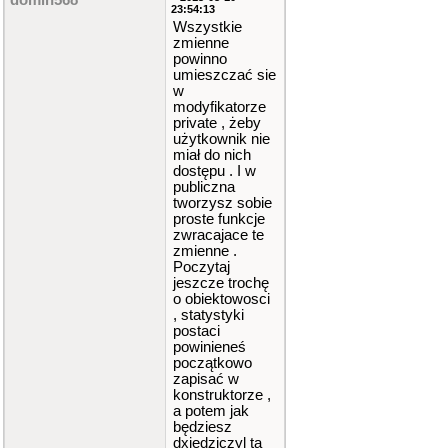
domin568
23:54:13
Wszystkie
zmienne
powinno
umieszczać sie
w
modyfikatorze
private , żeby
użytkownik nie
miał do nich
dostępu . I w
publiczna
tworzysz sobie
proste funkcje
zwracajace te
zmienne .
Poczytaj
jeszcze trochę
o obiektowosci
, statystyki
postaci
powinieneś
początkowo
zapisać w
konstruktorze ,
a potem jak
będziesz
dxiedziczyl ta