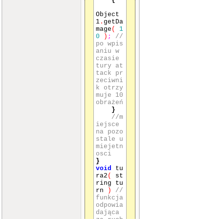
ąca za ru
ch gracza
Object
2
1
.
getDa
{
mage
(
1
playe
0
)
;
//
r2 Object
po wpis
2
;
aniu w
if
(
t
czasie
urn
==
"a
tury at
ttack"
)
tack pr
{
zeciwni
O
k otrzy
bject2
.
ge
muje 10
tDamage
(
obrażeń
10
)
;
//p
}
o wpisani
//m
u w czasi
iejsce
e tury at
na pozo
tack prze
stale u
ciwnik ot
miejetn
rzymuje 1
osci
0 obrażeń
}
}
void
tu
//mie
ra2
(
st
jsce na p
ring tu
ozostale
rn
)
//
umiejetno
funkcja
sci
odpowia
}
dająca
int
main