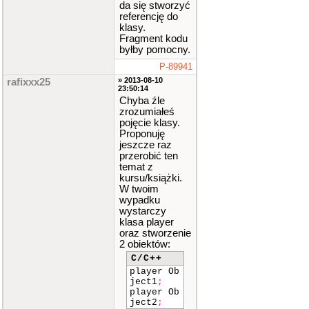
da się stworzyć
referencję do
klasy.
Fragment kodu
byłby pomocny.
P-89941
» 2013-08-10
rafixxx25
23:50:14
Chyba źle
zrozumiałeś
pojęcie klasy.
Proponuję
jeszcze raz
przerobić ten
temat z
kursu/książki.
W twoim
wypadku
wystarczy
klasa player
oraz stworzenie
2 obiektów:
C/C++
player Ob
ject1
;
player Ob
ject2
;