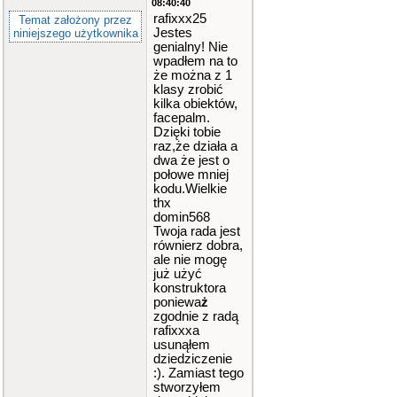
08:40:40
rafixxx25
Temat założony przez
Jestes
niniejszego użytkownika
genialny! Nie
wpadłem na to
że można z 1
klasy zrobić
kilka obiektów,
facepalm.
Dzięki tobie
raz,że działa a
dwa że jest o
połowe mniej
kodu.Wielkie
thx
domin568
Twoja rada jest
równierz dobra,
ale nie mogę
już użyć
konstruktora
poniewa
ż
zgodnie z radą
rafixxxa
usunąłem
dziedziczenie
:). Zamiast tego
stworzyłem