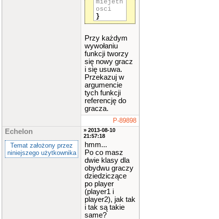
miejetn
onac.
osci
t
}
ura1
(
tur
n1
)
;
c
Przy każdym
out
<<
"P
wywołaniu
layer 1 h
funkcji tworzy
ealth:"
<
się nowy gracz
<
Object
i się usuwa.
2
.
health
Przekazuj w
<<
" Play
argumencie
er 1 man
tych funkcji
a:"
<<
Ob
referencję do
ject2
.
man
gracza.
a
<<
end
l
;
P-89898
c
» 2013-08-10
in
>>
tur
Echelon
21:57:18
n2
;
//wpi
hmm...
Temat założony przez
sujesz ro
Po co masz
niniejszego użytkownika
dzaj ruch
dwie klasy dla
u,ktory c
hcesz wyk
obydwu graczy
onac.
dziedziczące
t
po player
ura2
(
tur
(player1 i
n2
)
;
player2), jak tak
c
i tak są takie
out
<<
"P
same?
layer 2 h