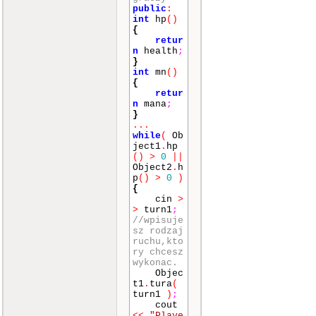
public
:
int
hp
()
{
retur
n
health
;
}
int
mn
()
{
retur
n
mana
;
}
...
while
(
Ob
ject1
.
hp
()
>
0
||
Object2
.
h
p
()
>
0
)
{
cin
>
>
turn1
;
//wpisuje
sz rodzaj
ruchu,kto
ry chcesz
wykonac.
Objec
t1
.
tura
(
turn1
)
;
cout
<<
"Playe