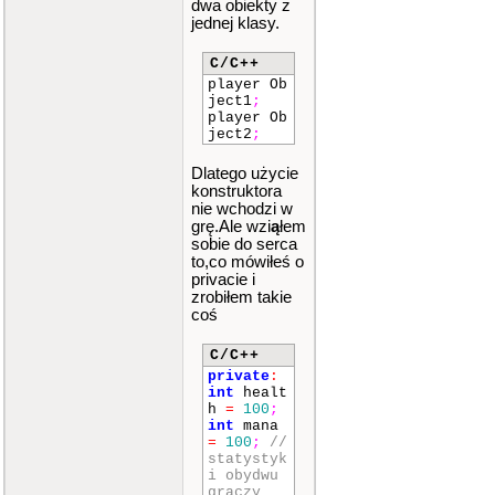
dwa obiekty z
jednej klasy.
C/C++
player Ob
ject1
;
player Ob
ject2
;
Dlatego użycie
konstruktora
nie wchodzi w
grę.Ale wzi
ą
łem
sobie do serca
to,co mówiłeś o
privacie i
zrobiłem takie
coś
C/C++
private
:
int
healt
h
=
100
;
int
mana
=
100
;
//
statystyk
i obydwu
graczy