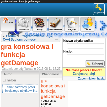
gra konsolowa i funkcja getDamage
Logowanie
Start
Aktualności
Kursy
Dokumentacja
Artykuły
Forum
Panel użytkownika
»
Forum
»
Programowanie
»
[C,
C++] Szukam pomocy
Nazwa użytkownika:
gra konsolowa i
Hasło:
funkcja
getDamage
Zaloguj
Ostatnio zmodyfikowano 2013-08-11 12:27
Nie masz jeszcze konta?
Zarejestruj się!
Autor
Wiadomość
Zapomniałem hasła
gra
Echelon
konsolowa i
Temat założony przez
funkcja
niniejszego użytkownika
getDamage
» 2013-08-10
13:39:15