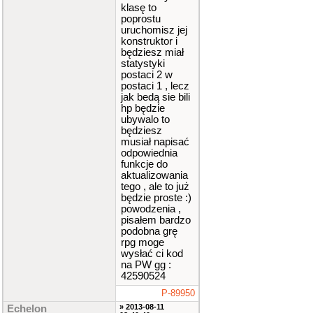
klasę to
poprostu
uruchomisz jej
konstruktor i
będziesz miał
statystyki
postaci 2 w
postaci 1 , lecz
jak bedą sie bili
hp będzie
ubywalo to
będziesz
musiał napisać
odpowiednia
funkcje do
aktualizowania
tego , ale to już
będzie proste :)
powodzenia ,
pisałem bardzo
podobna grę
rpg moge
wysłać ci kod
na PW gg :
42590524
P-89950
» 2013-08-11
Echelon