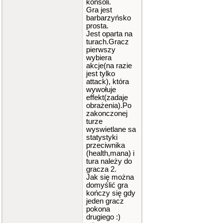
konsoli.
Gra jest
barbarzyńsko
prosta.
Jest oparta na
turach.Gracz
pierwszy
wybiera
akcje(na razie
jest tylko
attack), która
wywołuje
effekt(zadaje
obrażenia).Po
zakonczonej
turze
wyswietlane sa
statystyki
przeciwnika
(health,mana) i
tura należy do
gracza 2.
Jak się można
domyślić gra
kończy się gdy
jeden gracz
pokona
drugiego :)