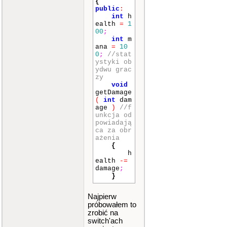
{
public
:
int
h
ealth
=
1
00
;
int
m
ana
=
10
0
;
//stat
ystyki ob
ydwu grac
zy
void
getDamage
(
int
dam
age
)
//f
unkcja od
powiadają
ca za obr
ażenia
{
h
ealth
-=
damage
;
}
}
;
Najpierw
class
pla
próbowałem to
yer1
zrobić na
:
pub
switch'ach
lic
playe