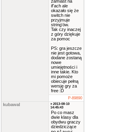
zamiast na
r
//dzied
if'ach ale
ziczenie
statystyk
okazało się że
i funkcji
switch nie
getDamage
przyjmuje
{
string'ów.
public
:
Tak czy inaczej
z góry dziękuje
}
;
za pomoc
class
pla
yer2
PS: gra jeszcze
:
pub
nie jest gotowa,
lic
playe
dodane zostaną
r
//dzied
nowe
ziczenie
umiejętności i
statystyk
inne takie. Kto
i funkcji
mi pomoże
getDamage
{
obiecuje pełną
public
:
wersję gry za
}
;
free :D
void
tura
P-89890
1
(
string
turn
)
//
» 2013-08-10
kubawal
funkcja o
14:45:43
dpowiadaj
Po co masz
ąca za ru
dwie klasy dla
ch gracza
obydwu graczy
1
dziedziczące
{
player
po