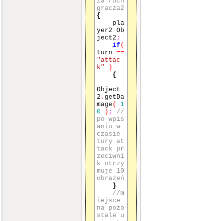
za ruch
()
gracza2
{
{
playe
pla
r1 Object
yer2 Ob
1
;
ject2
;
playe
if
(
r2 Object
turn
==
2
;
"attac
k"
)
{
strin
g turn1
;
Object
strin
2
.
getDa
g turn2
;
mage
(
1
0
)
;
//
po wpis
while
aniu w
(
Object
czasie
1
.
health
tury at
>
0
||
Ob
tack pr
ject2
.
hea
zeciwni
lth
>
0
)
k otrzy
{
muje 10
c
obrażeń
in
>>
tur
}
n1
;
//wpi
//m
sujesz ro
iejsce
dzaj ruch
na pozo
u,ktory c
stale u
hcesz wyk