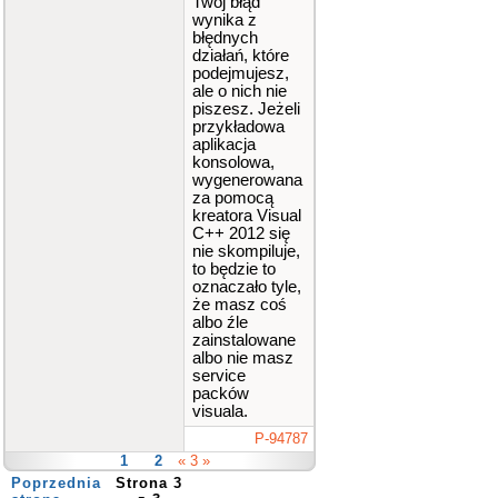
Twój błąd
wynika z
błędnych
działań, które
podejmujesz,
ale o nich nie
piszesz. Jeżeli
przykładowa
aplikacja
konsolowa,
wygenerowana
za pomocą
kreatora Visual
C++ 2012 się
nie skompiluje,
to będzie to
oznaczało tyle,
że masz coś
albo źle
zainstalowane
albo nie masz
service
packów
visuala.
P-94787
1
2
« 3 »
Poprzednia
Strona 3