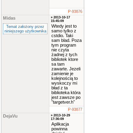
P-93876
» 2013-10-17
Midas
15:45:09
Wtedy jest to
Temat założony przez
samo tylko z
niniejszego użytkownika
cstdio. Taki
sam blad. Poza
tym program
nie czyta
żadnej z tych
bibliotek ktore
sa tam
zawarte. Jezeli
zamienie je
kolejnością to
wyskoczy mi
bład z ta
biblioteka która
jest zawsze po
"targetver.h"
P-93877
» 2013-10-29
DejaVu
17:36:09
Aplikacja
powinna