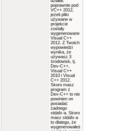
działać
poprawnie pod
VC++ 2012,
jeżeli pliki
używane w
projekcie
zostały
wygenerowane
Visual C++
2012. Z Twoich
wypowiedzi
wynika, że
używasz 3
środowisk, tj.
Dev-C++,
Visual C++
2010 i Visual
C++ 2012.
Skoro masz
program z
Dev-C++ to nie
powinien on
posiadać
żadnego
stdafx-a. Skoro
masz stdafx-a
to dlatego, że
wygenerowałeś