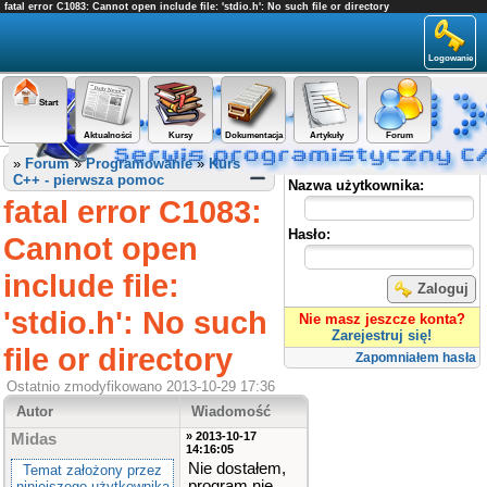
fatal error C1083: Cannot open include file: 'stdio.h': No such file or directory
Logowanie
Start
Aktualności
Kursy
Dokumentacja
Artykuły
Forum
Panel użytkownika
»
Forum
»
Programowanie
»
Kurs
C++ - pierwsza pomoc
Nazwa użytkownika:
fatal error C1083:
Hasło:
Cannot open
include file:
Zaloguj
'stdio.h': No such
Nie masz jeszcze konta?
Zarejestruj się!
file or directory
Zapomniałem hasła
Ostatnio zmodyfikowano 2013-10-29 17:36
Autor
Wiadomość
» 2013-10-17
Midas
14:16:05
Nie dostałem,
Temat założony przez
program nie
niniejszego użytkownika