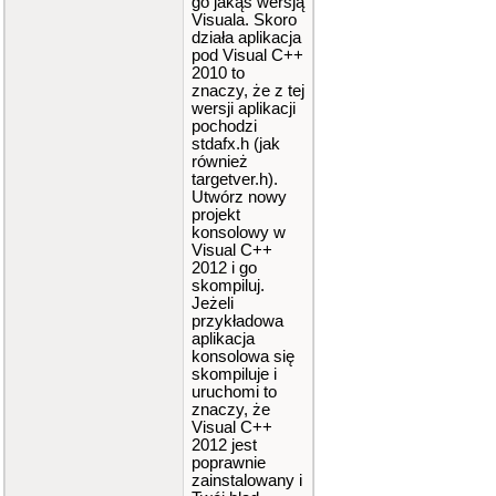
go jakąś wersją
Visuala. Skoro
działa aplikacja
pod Visual C++
2010 to
znaczy, że z tej
wersji aplikacji
pochodzi
stdafx.h (jak
również
targetver.h).
Utwórz nowy
projekt
konsolowy w
Visual C++
2012 i go
skompiluj.
Jeżeli
przykładowa
aplikacja
konsolowa się
skompiluje i
uruchomi to
znaczy, że
Visual C++
2012 jest
poprawnie
zainstalowany i