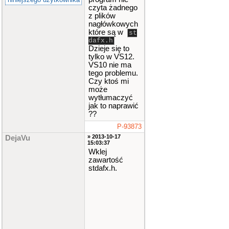
czyta żadnego
z plików
nagłówkowych
które są w
st
dafx.h
Dzieje się to
tylko w VS12.
VS10 nie ma
tego problemu.
Czy ktoś mi
może
wytłumaczyć
jak to naprawić
??
P-93873
» 2013-10-17
DejaVu
15:03:37
Wklej
zawartość
stdafx.h.