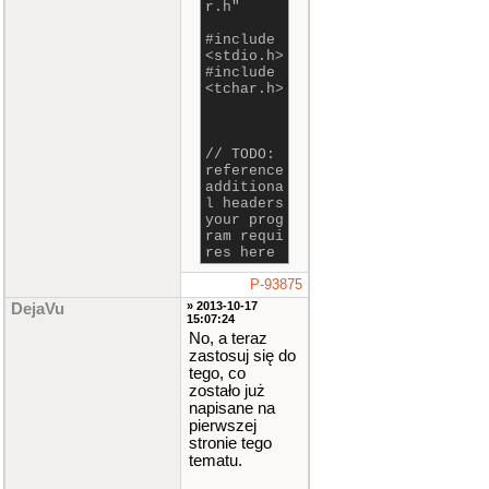
r.h"
#include
<stdio.h>
#include
<tchar.h>
// TODO:
reference
additiona
l headers
your prog
ram requi
res here
P-93875
» 2013-10-17
DejaVu
15:07:24
No, a teraz
zastosuj się do
tego, co
zostało już
napisane na
pierwszej
stronie tego
tematu.