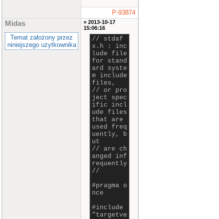
P-93874
» 2013-10-17
Midas
15:06:16
Temat założony przez
// stdaf
niniejszego użytkownika
x.h : inc
lude file
for stand
ard syste
m include
files,
// or pro
ject spec
ific incl
ude files
that are
used freq
uently, b
ut
// are ch
anged inf
requently
//
#pragma o
nce
#include
"targetve