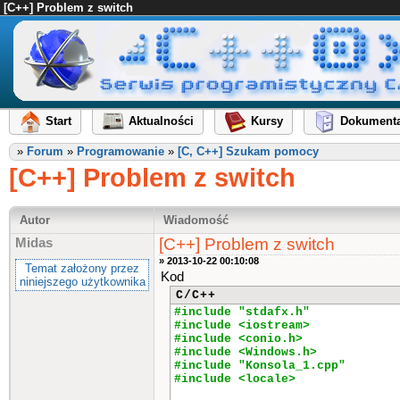
[C++] Problem z switch
Start
Aktualności
Kursy
Dokumenta
»
Forum
»
Programowanie
»
[C, C++] Szukam pomocy
[C++] Problem z switch
Autor
Wiadomość
[C++] Problem z switch
Midas
» 2013-10-22 00:10:08
Temat założony przez
Kod
niniejszego użytkownika
C/C++
#include "stdafx.h"
#include <iostream>
#include <conio.h>
#include <Windows.h>
#include "Konsola_1.cpp"
#include <locale>