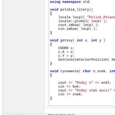
using
namespace
std
;
break
;
}
case
'a'
:
{
x
--
;
break
;
void
polskie_litery
()
case
'd'
:
{
x
++
;
break
;
{
case
'w'
:
{
y
--
;
break
;
locale locpl
(
"Polish_Polan
case
's'
:
{
y
++
;
break
;
locale
::
global
(
locpl
)
;
case
27
:
{
break
;
}
cout
.
imbue
(
locpl
)
;
}
cin
.
imbue
(
locpl
)
;
}
}
while
(
klawisz
!=
27
)
;
void
gotoxy
(
int
x
,
int
y
)
{
COORD c
;
return
0
;
c
.
X
=
x
;
}
c
.
Y
=
y
;
SetConsoleCursorPosition
(
Ge
}
void
rysowanie
(
char
&
znak
,
in
{
cout
<<
"Podaj n"
<<
endl
;
cin
>>
bok
;
cout
<<
"Podaj znak ascii"
cin
>>
znak
;
}
int
main
()