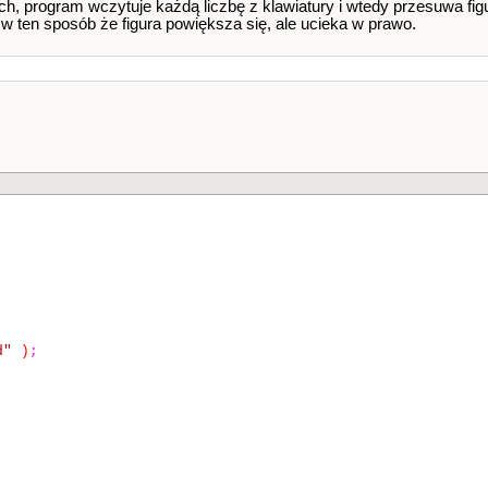
tch, program wczytuje każdą liczbę z klawiatury i wtedy przesuwa fi
k
;
i
++
)
// górna krawedz
 w ten sposób że figura powiększa się, ale ucieka w prawo.
k
;
i
++
)
// przękątna
)
;
k
;
i
++
)
// dolna krawedz
d"
)
;
2
;
// powiekszenie
2
;
// zmniejszenie
}
// przesuniecie w lewo
}
// przesuniecie w prawo
}
// przesuniecie do gory