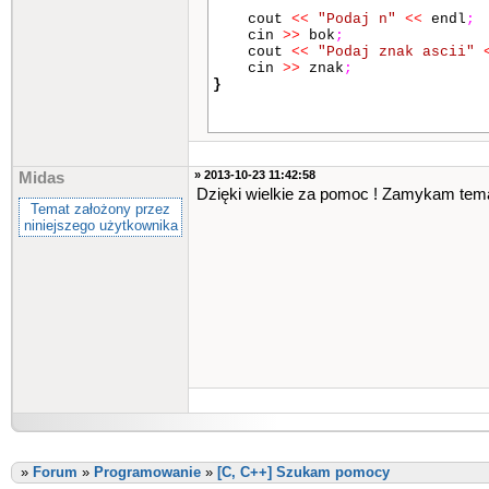
cout
<<
znak
;
cout
<<
"Podaj n"
<<
endl
;
}
cin
>>
bok
;
cout
<<
"Podaj znak ascii"
cin
>>
znak
;
klawisz
=
_getch
()
;
}
}
while
(
klawisz
!=
27
)
;
int
main
()
{
» 2013-10-23 11:42:58
return
0
;
Midas
char
klawisz
;
}
Dzięki wielkie za pomoc ! Zamykam tema
char
znak
;
Temat założony przez
int
x
,
y
,
x1
,
y1
,
bok
,
X
,
Y
niniejszego użytkownika
x
=
10
;
y
=
10
;
X
=
0
;
Y
=
0
;
polskie_litery
()
;
rysowanie
(
znak
,
bok
)
;
do
{
system
(
"cls"
)
;
x1
=
x
;
y1
=
y
;
gotoxy
(
x1
+
X
,
y1
+
Y
for
(
int
i
=
1
;
i
<=
bo
{
»
Forum
»
Programowanie
»
[C, C++] Szukam pomocy
cout
<<
znak
;