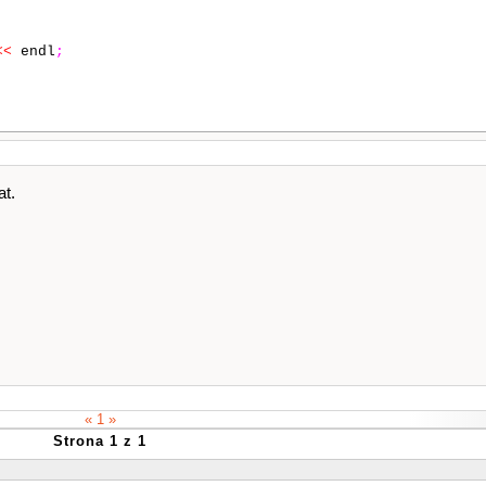
<<
endl
;
t.
;
« 1 »
)
;
Strona 1 z 1
k
;
i
++
)
// górna krawedz