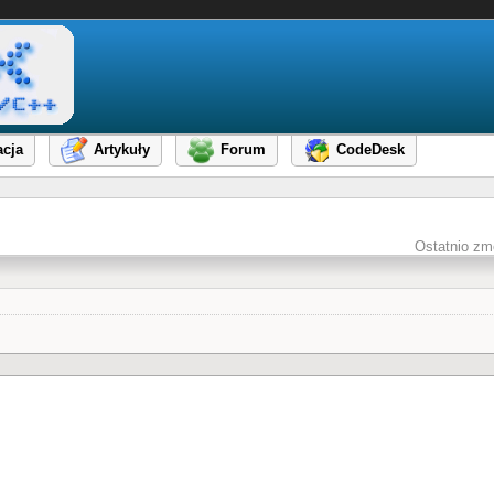
cja
Artykuły
Forum
CodeDesk
Ostatnio zm