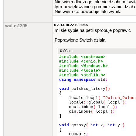
Nie wiem dlaczego, ale nie działa mi swi
for
(
int
i
=
1
;
i
<=
bo
tym powiększanie i pomniejszanie działa
cout
<<
znak
;
Nie wiem co powoduje taki wynik.
for
(
int
i
=
1
;
i
<=
bo
{
» 2013-10-22 19:55:05
gotoxy
(
x1
++
,
y1
++
walus1305
cout
<<
znak
;
mi sie sypie na petli sprobuje poprawic
}
for
(
int
i
=
1
;
i
<=
bo
Poprawione Switch działa
{
x1
=
x
++
;
C/C++
y1
=
y
+
bok
-
1
;
#include <iostream>
gotoxy
(
x1
,
y1
)
;
#include <conio.h>
cout
<<
znak
;
#include <Windows.h>
}
#include <locale>
#include <stdlib.h>
klawisz
=
_getch
()
;
using
namespace
std
;
switch
(
klawisz
)
void
polskie_litery
()
{
{
locale locpl
(
"Polish_Polan
case
'q'
:
{
bok
=
bok
+
locale
::
global
(
locpl
)
;
x
--
;
y
--
;
cout
.
imbue
(
locpl
)
;
break
;
}
cin
.
imbue
(
locpl
)
;
case
'e'
:
{
bok
=
bok
-
}
x
++
;
y
++
;
break
;
}
void
gotoxy
(
int
x
,
int
y
)
case
'a'
:
{
x
--
;
break
;
{
case
'd'
:
{
x
++
;
break
;
COORD c
;
case
'w'
:
{
y
--
;
break
;