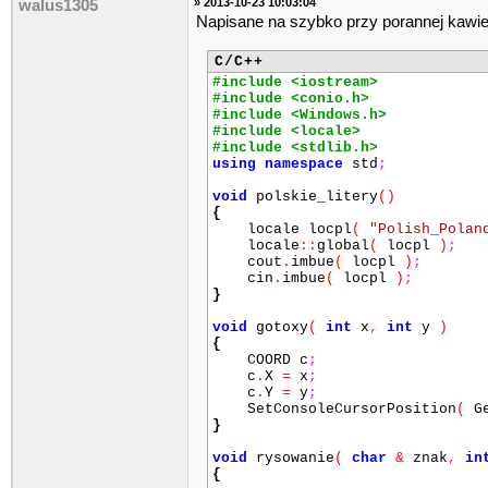
» 2013-10-23 10:03:04
walus1305
{
Napisane na szybko przy porannej kawie
char
klawisz
;
char
znak
;
int
x
,
y
,
x1
,
y1
,
bok
;
C/C++
x
=
10
;
#include <iostream>
y
=
10
;
#include <conio.h>
polskie_litery
()
;
#include <Windows.h>
rysowanie
(
znak
,
bok
)
;
#include <locale>
do
#include <stdlib.h>
{
using
namespace
std
;
system
(
"cls"
)
;
void
polskie_litery
()
x1
=
x
;
y1
=
y
;
{
gotoxy
(
x1
,
y1
)
;
locale locpl
(
"Polish_Polan
for
(
int
i
=
1
;
i
<=
bo
locale
::
global
(
locpl
)
;
{
cout
.
imbue
(
locpl
)
;
cout
<<
znak
;
cin
.
imbue
(
locpl
)
;
}
}
for
(
int
i
=
1
;
i
<=
bo
void
gotoxy
(
int
x
,
int
y
)
{
{
gotoxy
(
x1
++
,
y1
++
COORD c
;
cout
<<
znak
;
c
.
X
=
x
;
}
c
.
Y
=
y
;
SetConsoleCursorPosition
(
Ge
for
(
int
i
=
1
;
i
<=
bo
}
{
x1
=
x
++
;
void
rysowanie
(
char
&
znak
,
in
y1
=
y
+
bok
-
1
;
{
gotoxy
(
x1
,
y1
)
;