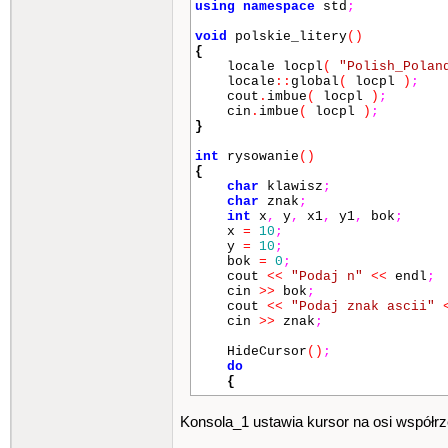
using
namespace
std
;
void
polskie_litery
()
{
locale locpl
(
"Polish_Polan
locale
::
global
(
locpl
)
;
cout
.
imbue
(
locpl
)
;
cin
.
imbue
(
locpl
)
;
}
int
rysowanie
()
{
char
klawisz
;
char
znak
;
int
x
,
y
,
x1
,
y1
,
bok
;
x
=
10
;
y
=
10
;
bok
=
0
;
cout
<<
"Podaj n"
<<
endl
;
cin
>>
bok
;
cout
<<
"Podaj znak ascii"
cin
>>
znak
;
HideCursor
()
;
do
{
system
(
"cls"
)
;
Konsola_1 ustawia kursor na osi współrz
x1
=
x
;
y1
=
y
;
gotoxy
(
x1
,
y1
)
;