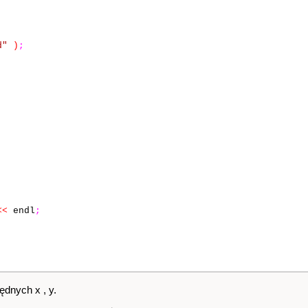
d"
)
;
<<
endl
;
ędnych x , y.