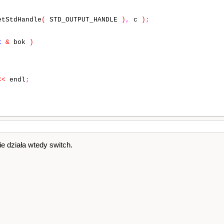
}
// przesuniecie do dolu
tStdHandle
(
STD_OUTPUT_HANDLE
)
,
c
)
;
cie
t
&
bok
)
<<
endl
;
endl
;
ie działa wtedy switch.