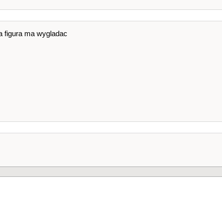
k
;
i
++
)
// górna krawedz
ta figura ma wygladac
k
;
i
++
)
// przękątna
)
;
k
;
i
++
)
// dolna krawedz
2
;
// powiekszenie
2
;
// zmniejszenie