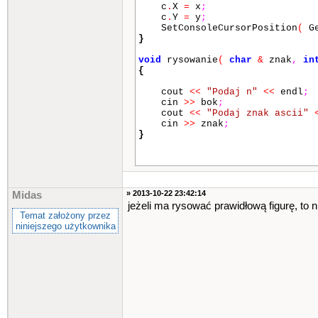
c
.
X
=
x
;
case
's'
:
{
y
++
;
break
;
c
.
Y
=
y
;
default
:
SetConsoleCursorPosition
(
Ge
{
break
;
}
// wyjs
}
}
void
rysowanie
(
char
&
znak
,
in
}
{
while
(
klawisz
!=
bok
)
;
cout
<<
"Podaj n"
<<
endl
;
return
0
;
cin
>>
bok
;
}
cout
<<
"Podaj znak ascii"
cin
>>
znak
;
void
nazwa
()
}
{
cout
<<
"Naciśnij Enter"
<<
HideCursor
()
;
_getch
()
;
int
main
()
system
(
"cls"
)
;
{
}
» 2013-10-22 23:42:14
Midas
char
klawisz
;
jeżeli ma rysować prawidłową figurę, to n
char
znak
;
int
main
()
Temat założony przez
int
x
,
y
,
x1
,
y1
,
bok
;
{
niniejszego użytkownika
x
=
10
;
y
=
10
;
polskie_litery
()
;
polskie_litery
()
;
nazwa
()
;
rysowanie
(
znak
,
bok
)
;
rysowanie
()
;
do
HideCursor
()
;
{
_getch
()
;
return
0
;
system
(
"cls"
)
;
}
x1
=
x
;
y1
=
y
;