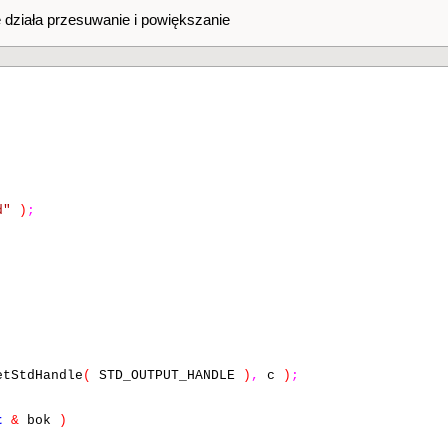
 działa przesuwanie i powiększanie
d"
)
;
k
;
i
++
)
// górna krawedz
k
;
i
++
)
// przękątna
)
;
tStdHandle
(
STD_OUTPUT_HANDLE
)
,
c
)
;
k
;
i
++
)
// dolna krawedz
t
&
bok
)