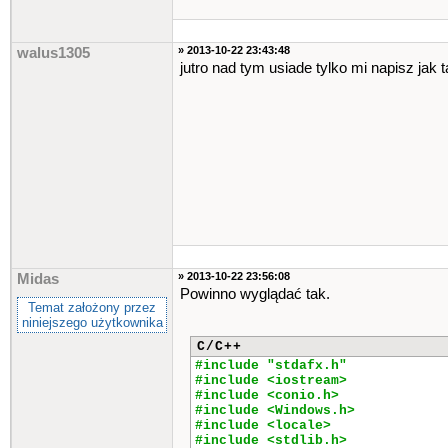
gotoxy
(
x1
,
y1
)
;
for
(
int
i
=
1
;
i
<=
bo
{
» 2013-10-22 23:43:48
walus1305
cout
<<
znak
;
jutro nad tym usiade tylko mi napisz jak 
}
for
(
int
i
=
1
;
i
<=
bo
{
gotoxy
(
x1
++
,
y1
++
cout
<<
znak
;
}
for
(
int
i
=
1
;
i
<=
bo
{
x1
=
x
;
y1
=
y
+
bok
-
1
;
gotoxy
(
x1
,
y1
)
;
cout
<<
znak
;
}
» 2013-10-22 23:56:08
Midas
Powinno wyglądać tak.
Temat założony przez
klawisz
=
getch
()
;
niniejszego użytkownika
switch
(
klawisz
)
C/C++
#include "stdafx.h"
{
#include <iostream>
case
'q'
:
{
bok
=
bok
+
#include <conio.h>
x
--
;
y
--
;
#include <Windows.h>
break
;
}
#include <locale>
case
'e'
:
{
bok
=
bok
-
#include <stdlib.h>
x
++
;
y
++
;