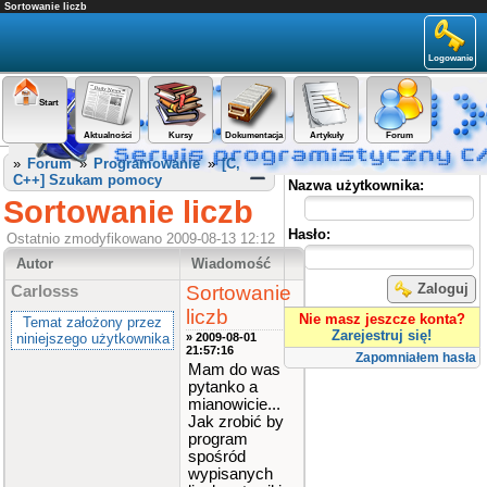
Sortowanie liczb
Logowanie
Start
Aktualności
Kursy
Dokumentacja
Artykuły
Forum
Panel użytkownika
»
Forum
»
Programowanie
»
[C,
C++] Szukam pomocy
Nazwa użytkownika:
Sortowanie liczb
Hasło:
Ostatnio zmodyfikowano 2009-08-13 12:12
Autor
Wiadomość
Zaloguj
Sortowanie
Carlosss
liczb
Nie masz jeszcze konta?
Temat założony przez
Zarejestruj się!
niniejszego użytkownika
» 2009-08-01
21:57:16
Zapomniałem hasła
Mam do was
pytanko a
mianowicie...
Jak zrobić by
program
spośród
wypisanych