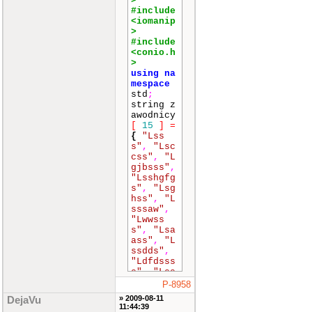
>
#include
<iomanip
>
#include
<conio.h
>
using
na
mespace
std
;
string z
awodnicy
[
15
]
=
{
"Lss
s"
,
"Lsc
css"
,
"L
gjbsss"
,
"Lsshgfg
s"
,
"Lsg
hss"
,
"L
sssaw"
,
"Lwwss
s"
,
"Lsa
ass"
,
"L
ssdds"
,
"Ldfdsss
s"
,
"Lss
sads"
}
;
P-8958
int
um_z
» 2009-08-11
DejaVu
aw
[
12
11:44:39