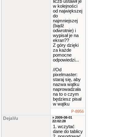
liczb ustawił je
w kolejności
od największej
do
najmniejszej
(bądź
odwrotnie) i
wypisał je na
ekran??
Z góry dzięki
za każde
pomocne
odpowiedzi...
//Od
pixelmaster:
staraj się, aby
nazwa wątku
naprowadzała
na to o czym
będziesz pisał
w wątku
P-8956
» 2009-08-01
DejaVu
22:02:28
1. wczytać
dane do tablicy
2. posortować