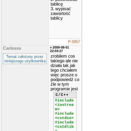
tablicę
3. wypisać
zawartość
tablicy
P-8957
» 2009-08-01
Carlosss
22:03:27
zrobilem cos
Temat założony przez
takiego ale nie
niniejszego użytkownika
działa tak jak
tego chciałem
więc prosze o
podpowiedź co
źle w tym
programie jest
C/C++
#include
<iostrea
m>
#include
<cstdio>
#include
<cstdlib