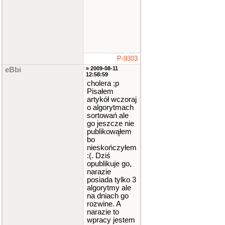
int
i
,
j
,
k
,
temp
;
for
(
i
=
0
;
i
<
n
;
i
++
)
P-9303
{
» 2009-08-11
eBbi
12:58:59
k
=
i
;
cholera ;p
Pisałem
for
(
j
=
artykół wczoraj
i
+
1
;
j
o algorytmach
<
n
;
j
++
sortowań ale
)
go jeszcze nie
if
(
um_z
publikowąłem
aw
[
j
]
bo
>
um_zaw
nieskończyłem
[
k
]
)
:(. Dziś
opublikuje go,
k
=
narazie
j
;
posiada tylko 3
algorytmy ale
na dniach go
zamien
(
rozwine. A
um_zaw
[
narazie to
k
]
,
um_
wpracy jestem
zaw
[
i
]