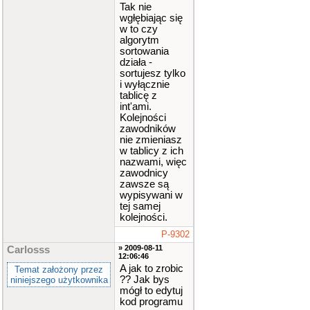
]
;
Tak nie
int
st
[
wgłębiając się
12
]
,
jz
w to czy
[
12
]
,
algorytm
si
[
12
sortowania
]
,
re
[
1
działa -
2
]
,
fo
[
sortujesz tylko
12
]
,
ko
i wyłącznie
[
12
]
;
tablicę z
void
zam
ien
(
int
int'ami.
&
a
,
int
Kolejności
&
b
)
zawodników
{
nie zmieniasz
int
w tablicy z ich
temp
=
nazwami, więc
a
;
zawodnicy
a
=
zawsze są
b
;
wypisywani w
b
=
tej samej
temp
;
kolejności.
}
void
sor
P-9302
towanie_
» 2009-08-11
Carlosss
przez_wy
12:06:46
bor
(
int
A jak to zrobic
Temat założony przez
um_zaw
?? Jak bys
niniejszego użytkownika
[]
,
int
mógł to edytuj
n
)
kod programu
{