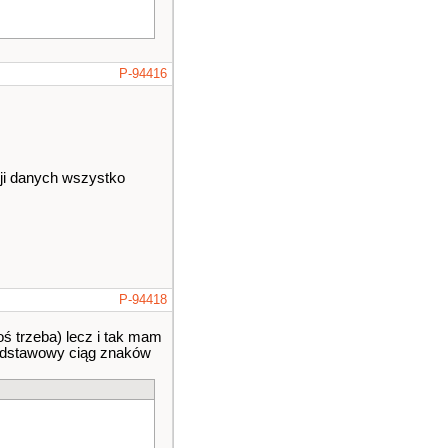
P-94416
cji danych wszystko
P-94418
oś trzeba) lecz i tak mam
 podstawowy ciąg znaków