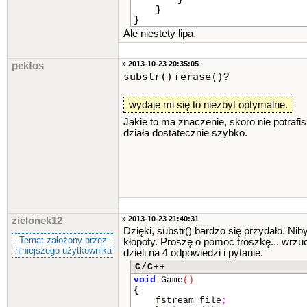
}
}
Ale niestety lipa.
» 2013-10-23 20:35:05
pekfos
substr()
erase()
i
?
wydaje mi się to niezbyt optymalne.
Jakie to ma znaczenie, skoro nie potraf
działa dostatecznie szybko.
» 2013-10-23 21:40:31
zielonek12
Dzięki, substr() bardzo się przydało. Ni
Temat założony przez
kłopoty. Proszę o pomoc troszkę... wrzuc
niniejszego użytkownika
dzieli na 4 odpowiedzi i pytanie.
C/C++
void
Game
()
{
fstream file
;