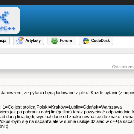
cja
Artykuły
Forum
CodeDesk
Ostatnio zm
tanowiłem, że pytania będą ładowane z pliku. Każde pytanie(z odpo
p: 1=Co jest stolicą Polski=Kraków=Lublin=Gdańsk=Warszawa
wiem jak po pobraniu całej lini(getline) teraz powycinać odpowiednie
ad daną linią będę wycinał dane od znaku równa się do znaku równa s
Pokusiłbym się na sscanf'a ale w sumie usiłuje działać w c++(a sscan
ni :)