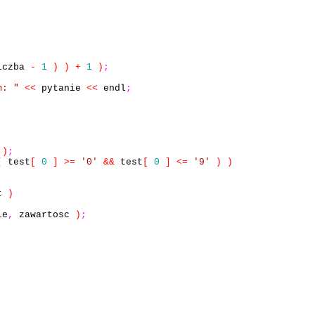
iczba
-
1
)
)
+
1
)
;
m: "
<<
pytanie
<<
endl
;
t
)
;
(
test
[
0
]
>=
'0'
&&
test
[
0
]
<=
'9'
)
)
t
)
le
,
zawartosc
)
;