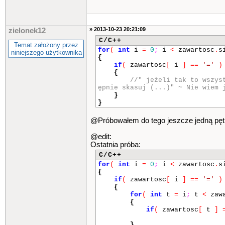
» 2013-10-23 20:21:09
zielonek12
C/C++
Temat założony przez
for
(
int
i
=
0
;
i
<
zawartosc
.
s
niniejszego użytkownika
{
if
(
zawartosc
[
i
]
==
'='
)
{
//" jeżeli tak to wszys
ępnie skasuj (...)" ~ Nie wiem 
}
}
@Próbowałem do tego jeszcze jedną pętle
@edit:
Ostatnia próba:
C/C++
for
(
int
i
=
0
;
i
<
zawartosc
.
s
{
if
(
zawartosc
[
i
]
==
'='
)
{
for
(
int
t
=
i
;
t
<
zawa
{
if
(
zawartosc
[
t
]
}