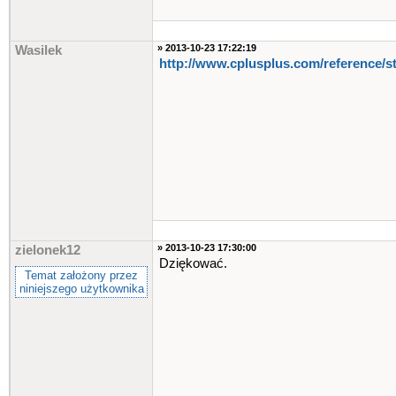
» 2013-10-23 17:22:19
Wasilek
http://www.cplusplus.com​/reference/st
» 2013-10-23 17:30:00
zielonek12
Dziękować.
Temat założony przez
niniejszego użytkownika