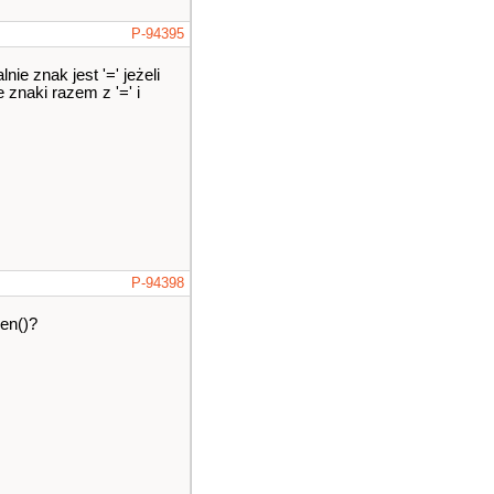
P-94395
ie znak jest '=' jeżeli
 znaki razem z '=' i
P-94398
len()?