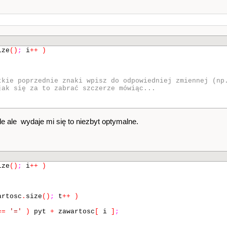
ize
()
;
i
++
)
tkie poprzednie znaki wpisz do odpowiedniej zmiennej (np
jak się za to zabrać szczerze mówiąc...
 ale wydaje mi się to niezbyt optymalne.
ize
()
;
i
++
)
rtosc
.
size
()
;
t
++
)
==
'='
)
pyt
+
zawartosc
[
i
]
;