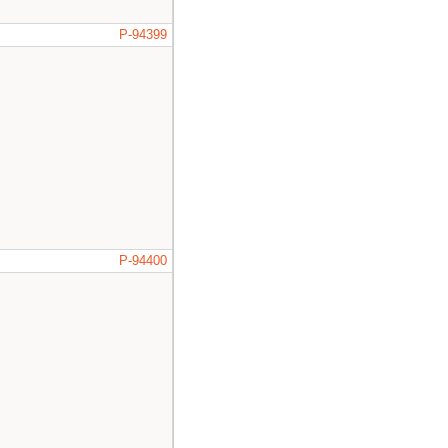
P-94399
P-94400