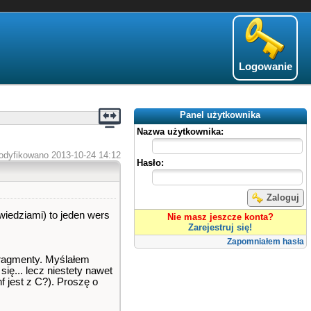
Logowanie
Panel użytkownika
Nazwa użytkownika:
odyfikowano 2013-10-24 14:12
Hasło:
Zaloguj
wiedziami) to jeden wers
Nie masz jeszcze konta?
Zarejestruj się!
Zapomniałem hasła
 fragmenty. Myślałem
ię... lecz niestety nawet
f jest z C?). Proszę o