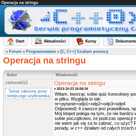
Operacja na stringu
Start
Aktualności
Kursy
Dokumenta
»
Forum
»
Programowanie
»
[C, C++] Szukam pomocy
Operacja na stringu
Autor
Wiadomość
Operacja na stringu
zielonek12
» 2013-10-23 16:58:34
Temat założony przez
Witam, tworząc sobie quiz konsolowy pos
niniejszego użytkownika
w pliku. Wygląda to tak:
nr=pytanie=odp1=odp2=odp3=odp4
Odpowiedź 4 zawsze jest prawidłowa, n
Mój kłopot polega na tym, że nie bardzo 
sobie początkowo, że podczas operacji n
nie wiem jak się za to zabrać, co użyć? 
porady, w c++ działam od całych trzech d