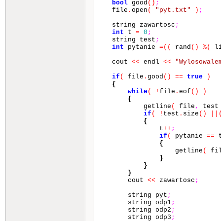
bool
good
()
;
file
.
open
(
"pyt.txt"
)
;
string zawartosc
;
int
t
=
0
;
string test
;
int
pytanie
=
(
(
rand
()
%
(
l
cout
<<
endl
<<
"Wylosowale
if
(
file
.
good
()
==
true
)
{
while
(
!
file
.
eof
()
)
{
getline
(
file
,
tes
if
(
!
test
.
size
()
||
{
t
++
;
if
(
pytanie
==
{
getline
(
fi
}
}
}
cout
<<
zawartosc
;
string pyt
;
string odp1
;
string odp2
;
string odp3
;