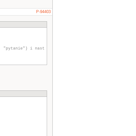
P-94403
. "pytanie") i nast