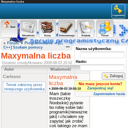
Maxymalna liczba
Logowanie
Start
Aktualności
Kursy
Dokumentacja
Artykuły
Forum
Panel użytkownika
»
Forum
»
Programowanie
»
[C,
C++] Szukam pomocy
Nazwa użytkownika:
Maxymalna liczba
Hasło:
Ostatnio zmodyfikowano 2009-08-03 20:02
Autor
Wiadomość
Zaloguj
Maxymalna
Carlosss
liczba
Nie masz jeszcze konta?
Temat założony przez
Zarejestruj się!
niniejszego użytkownika
» 2009-08-03 19:55:10
Mam (takie
Zapomniałem hasła
troszeczkę
Noobskie) pytanie
bo robię sobie taki
programik(nieważne
jaki) i chciałem się
zapytać jak zrobić
coś takiego ze mam