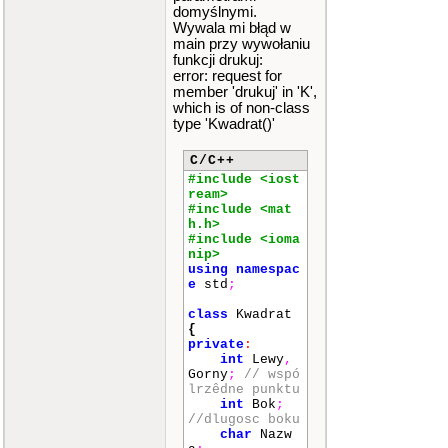
domyślnymi.
Wywala mi błąd w
main przy wywołaniu
funkcji drukuj:
error: request for
member 'drukuj' in 'K',
which is of non-class
type 'Kwadrat()'
C/C++
#include <iost
ream>
#include <mat
h.h>
#include <ioma
nip>
using
namespac
e
std
;
class
Kwadrat
{
private
:
int
Lewy
,
Gorny
;
// wspó
lrzêdne punktu
int
Bok
;
//dlugosc boku
char
Nazw