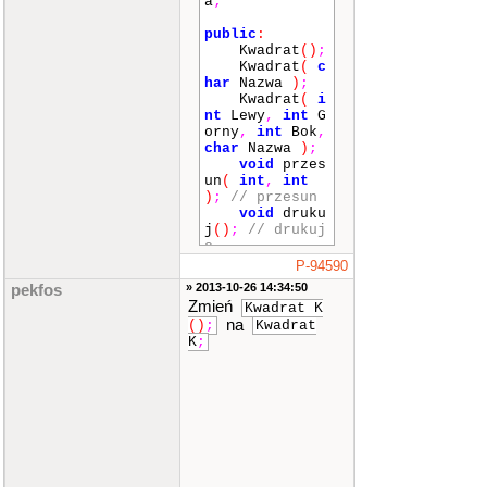
a
;
public
:
Kwadrat
()
;
Kwadrat
(
c
har
Nazwa
)
;
Kwadrat
(
i
nt
Lewy
,
int
G
orny
,
int
Bok
,
char
Nazwa
)
;
void
przes
un
(
int
,
int
)
;
// przesun
void
druku
j
()
;
// drukuj
e
P-94590
}
;
» 2013-10-26 14:34:50
pekfos
Zmień
Kwadrat K
na
()
;
Kwadrat
Kwadrat
::
Kwadr
K
;
at
()
{
Lewy
=
0
;
Gorny
=
1
;
Bok
=
10
;
Nazwa
=
'
'
;
}