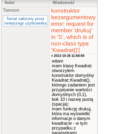
Autor
Wiadomość
konstruktor
Tamson
bezargumentowy
Temat założony przez
error: request for
niniejszego użytkownika
member 'drukuj'
in 'S', which is of
non-class type
'Kwadrat()'|
» 2013-10-26 11:58:59
witam
mam klasę Kwadrat:
stworzyłem
konstruktor domyślny
Kwadrat::Kwadrat(),
którego zadaniem jest
przypisanie wartości
domyślnych (0,1),
bok 10 i nazwę pustą
(spacja);
mam funkcję drukuj,
która ma wyświetlić
informacje o danym
kwadracie - w tym
przypadku z
parametrami