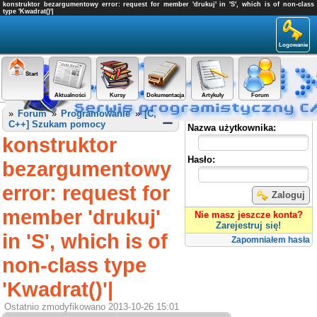
konstruktor bezargumentowy error: request for member 'drukuj' in 'S', which is of non-class
type 'Kwadrat()'|
Logowanie
Start
Aktualności
Kursy
Dokumentacja
Artykuły
Forum
Panel użytkownika
»
Forum
»
Programowanie
»
[C,
C++] Szukam pomocy
Nazwa użytkownika:
konstruktor
Hasło:
bezargumentowy
error: request for
Zaloguj
member 'drukuj'
Nie masz jeszcze konta?
Zarejestruj się!
in 'S', which is of
Zapomniałem hasła
non-class type
'Kwadrat()'|
Ostatnio zmodyfikowano 2013-10-26 15:01