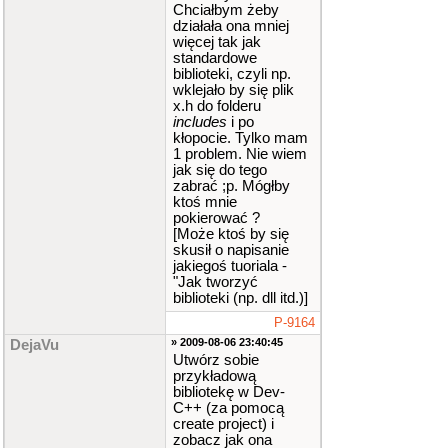
Chciałbym żeby
działała ona mniej
więcej tak jak
standardowe
biblioteki, czyli np.
wklejało by się plik
x.h do folderu
includes
i po
kłopocie. Tylko mam
1 problem. Nie wiem
jak się do tego
zabrać ;p. Mógłby
ktoś mnie
pokierować ?
[Może ktoś by się
skusił o napisanie
jakiegoś tuoriala -
"Jak tworzyć
biblioteki (np. dll itd.)]
P-9164
» 2009-08-06 23:40:45
DejaVu
Utwórz sobie
przykładową
bibliotekę w Dev-
C++ (za pomocą
create project) i
zobacz jak ona