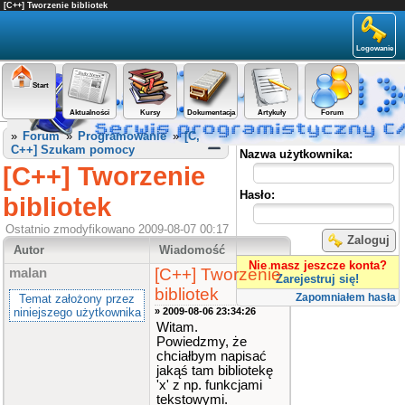
[C++] Tworzenie bibliotek
Logowanie
Start
Aktualności
Kursy
Dokumentacja
Artykuły
Forum
Panel użytkownika
»
Forum
»
Programowanie
»
[C,
C++] Szukam pomocy
Nazwa użytkownika:
[C++] Tworzenie
Hasło:
bibliotek
Ostatnio zmodyfikowano 2009-08-07 00:17
Zaloguj
Autor
Wiadomość
Nie masz jeszcze konta?
[C++] Tworzenie
malan
Zarejestruj się!
bibliotek
Zapomniałem hasła
Temat założony przez
niniejszego użytkownika
» 2009-08-06 23:34:26
Witam.
Powiedzmy, że
chciałbym napisać
jakąś tam bibliotekę
'x' z np. funkcjami
tekstowymi.