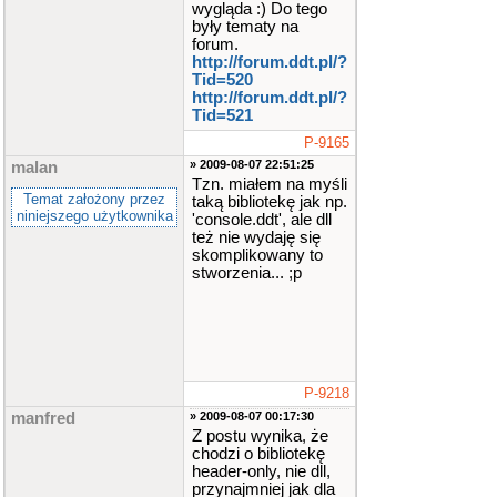
wygląda :) Do tego
były tematy na
forum.
http://forum.ddt.pl/?
Tid=520
http://forum.ddt.pl/?
Tid=521
P-9165
» 2009-08-07 22:51:25
malan
Tzn. miałem na myśli
Temat założony przez
taką bibliotekę jak np.
niniejszego użytkownika
'console.ddt', ale dll
też nie wydaję się
skomplikowany to
stworzenia... ;p
P-9218
manfred
» 2009-08-07 00:17:30
Z postu wynika, że
chodzi o bibliotekę
header-only, nie dll,
przynajmniej jak dla