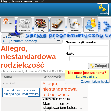
Allegro, niestandardowa rodzielczość
Logowanie
Start
Aktualności
Kursy
Dokumentacja
Artykuły
Forum
Panel użytkownika
»
Forum
»
Programowanie
»
[C,
C++] Szukam pomocy
Nazwa użytkownika:
Allegro,
Hasło:
niestandardowa
rodzielczość
Zaloguj
Ostatnio zmodyfikowano 2009-08-08 21:06
Nie masz jeszcze konta?
Zarejestruj się!
Autor
Wiadomość
Zapomniałem hasła
Allegro,
steckel
niestandardowa
Temat założony przez
rodzielczość
niniejszego użytkownika
» 2009-08-08 20:15:07
Mam problem ze
skopiowaniem bufora na