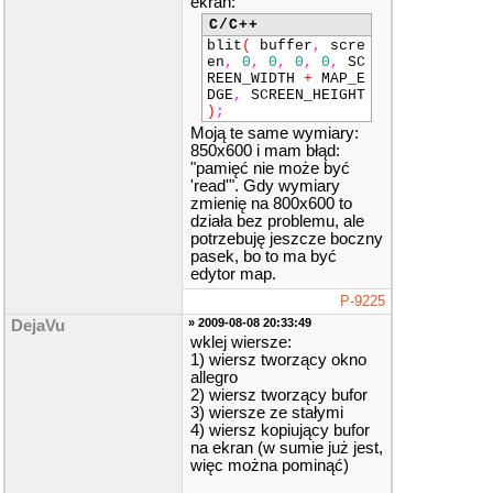
ekran:
C/C++
blit
(
buffer
,
scre
en
,
0
,
0
,
0
,
0
,
SC
REEN_WIDTH
+
MAP_E
DGE
,
SCREEN_HEIGHT
)
;
Moją te same wymiary:
850x600 i mam błąd:
"pamięć nie może być
'read'". Gdy wymiary
zmienię na 800x600 to
działa bez problemu, ale
potrzebuję jeszcze boczny
pasek, bo to ma być
edytor map.
P-9225
» 2009-08-08 20:33:49
DejaVu
wklej wiersze:
1) wiersz tworzący okno
allegro
2) wiersz tworzący bufor
3) wiersze ze stałymi
4) wiersz kopiujący bufor
na ekran (w sumie już jest,
więc można pominąć)