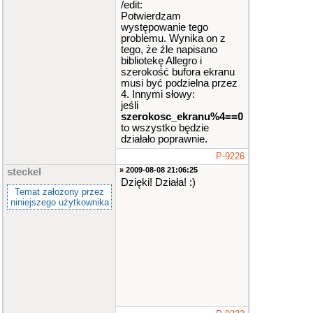
/edit:
Potwierdzam
występowanie tego
problemu. Wynika on z
tego, że źle napisano
bibliotekę Allegro i
szerokość bufora ekranu
musi być podzielna przez
4. Innymi słowy:
jeśli
szerokosc_ekranu%4==0
to wszystko będzie
działało poprawnie.
P-9226
» 2009-08-08 21:06:25
steckel
Dzięki! Działa! :)
Temat założony przez
niniejszego użytkownika