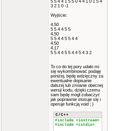
5 5 4 4 1 5 5 0 4 4 1 0 1 5 4
3 2 1 0 -1
Wyjście:
4.50
5 5 4 4 5 5
4.50
5 5 4 4 5 5 4 4
4.50
4.17
5 5 4 4 5 5 4 4 5 4 3 2
To co do tej pory udało mi
się wykombinować podaję
poniżej, będę wdzięczny za
ewentualne dopisanie
dalszej lub zmianie obecnej
wersji kodu, dzięki czemu
sam będę mógł zobaczyć
jak poprawnie stosuje się i
operuje funkcją void ; )
C/C++
#include <iostream>
#include <cstdio>