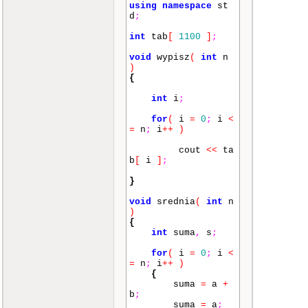
using
namespace
st
d
;
int
tab
[
1100
]
;
void
wypisz
(
int
n
)
{
int
i
;
for
(
i
=
0
;
i
<
=
n
;
i
++
)
cout
<<
ta
b
[
i
]
;
}
void
srednia
(
int
n
)
{
int
suma
,
s
;
for
(
i
=
0
;
i
<
=
n
;
i
++
)
{
suma
=
a
+
b
;
suma
=
a
;