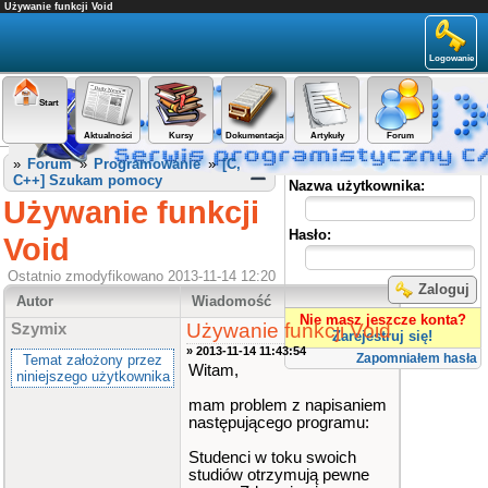
Używanie funkcji Void
Logowanie
Start
Aktualności
Kursy
Dokumentacja
Artykuły
Forum
Panel użytkownika
»
Forum
»
Programowanie
»
[C,
C++] Szukam pomocy
Nazwa użytkownika:
Używanie funkcji
Hasło:
Void
Ostatnio zmodyfikowano 2013-11-14 12:20
Zaloguj
Autor
Wiadomość
Nie masz jeszcze konta?
Używanie funkcji Void
Szymix
Zarejestruj się!
» 2013-11-14 11:43:54
Zapomniałem hasła
Temat założony przez
Witam,
niniejszego użytkownika
mam problem z napisaniem
następującego programu:
Studenci w toku swoich
studiów otrzymują pewne