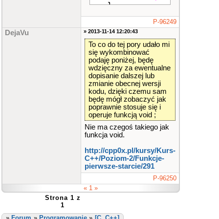
}
s
=
suma
/
n
;
P-96249
printf
(
"%d"
,
s
» 2013-11-14 12:20:43
DejaVu
)
;
}
To co do tej pory udało mi
się wykombinować
podaję poniżej, będę
wdzięczny za ewentualne
int
main
()
dopisanie dalszej lub
{
zmianie obecnej wersji
kodu, dzięki czemu sam
int
z
,
a
,
b
;
będę mógł zobaczyć jak
poprawnie stosuje się i
scanf
(
"%d"
,
&
operuje funkcją void ;
z
)
;
Nie ma czegoś takiego jak
while
(
z
!=
-
1
funkcja void.
)
{
http://cpp0x.pl/kursy/Kurs-
if
(
z
==
1
C++​/Poziom-2​/Funkcje-
)
pierwsze-starcie/291
void
wypisz
P-96250
()
« 1 »
else
Strona 1 z
1
void
sredni
»
Forum
»
Programowanie
»
a
[C, C++]
()