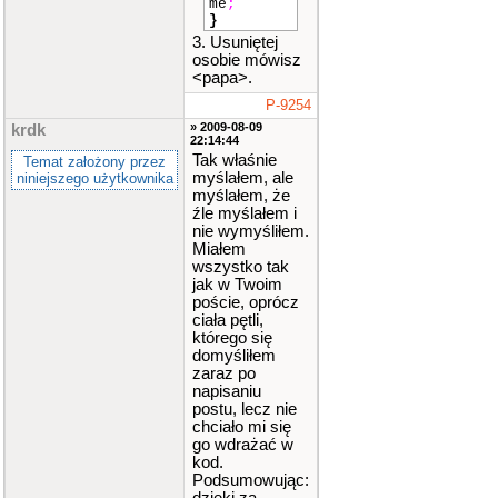
me
;
l
;
}
3. Usuniętej
cin
>>
osobie mówisz
imie
[
nr_
osoby
]
;
<papa>.
P-9254
cout
<<
"Wpisz na
» 2009-08-09
krdk
22:14:44
zwisko os
Tak właśnie
oby nume
Temat założony przez
r"
<<
nr_
myślałem, ale
niniejszego użytkownika
osoby
<<
myślałem, że
endl
;
źle myślałem i
nie wymyśliłem.
cin
>>
Miałem
nazwisko
[
wszystko tak
nr_osoby
jak w Twoim
]
;
poście, oprócz
ciała pętli,
cout
<<
którego się
"Wpisz wi
domyśliłem
ek osoby
zaraz po
numer"
<<
napisaniu
nr_osoby
postu, lecz nie
<<
endl
;
chciało mi się
cin
>>
go wdrażać w
wiek
[
nr_
kod.
osoby
]
;
Podsumowując: