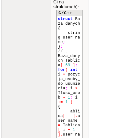
Ci na
out
<<
"
strukturach):
[2] Wyswi
etl liste
C/C++
osob"
<<
struct
Ba
endl
;
za_danych
c
{
out
<<
"
strin
[0] Zakon
g user_na
cz progra
me
;
m"
<<
end
}
;
l
;
//...
Baza_dany
c
ch Tablic
in
>>
wyb
a
[
69
]
;
or_opcji
;
for
(
int
i
=
pozyc
s
ja_osoby_
witch
(
wy
do_usunie
bor_opcji
cia
;
i
<
)
Ilosc_oso
{
b
-
1
;
i
c
+=
1
)
ase
1
:
{
Tabli
cout
<<
ca
[
i
]
.
u
"Wpisz im
ser_name
ie osoby
=
Tablica
numer "
<
[
i
+
1
<
nr_osob
]
.
user_na
y
<<
end