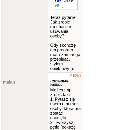
int
wiek
[
99
]
;
int
main
Teraz pytanie:
()
Jak zrobić
{
mechanizm
title
usuwania
(
"Baza d
osoby?
anych oso
bowych. v
0.1 creat
Gdy skończę
ed by Dom
ten program
inik Wacl
mam zamiar go
awik"
)
;
przepisać,
stylem
do
{
obiektowym.
c
P-9251
lrscr
()
;
» 2009-08-09
malan
20:58:20
c
Możesz np.
out
<<
"O
zrobić tak:
pcje:"
<<
1. Pytasz się
endl
;
usera o numer
c
osoby, która ma
out
<<
"
zostać
[1] Dodaj
usunięta.
osobe"
<<
2. Tworzysz
endl
;
pętle (pokażę
c