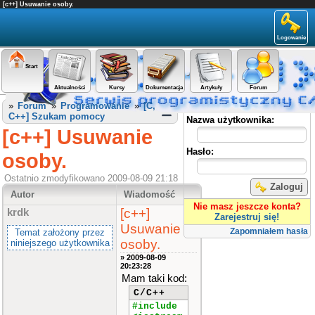
[c++] Usuwanie osoby.
Logowanie
Start
Aktualności
Kursy
Dokumentacja
Artykuły
Forum
Panel użytkownika
»
Forum
»
Programowanie
»
[C,
C++] Szukam pomocy
Nazwa użytkownika:
[c++] Usuwanie
Hasło:
osoby.
Ostatnio zmodyfikowano 2009-08-09 21:18
Zaloguj
Autor
Wiadomość
Nie masz jeszcze konta?
[c++]
krdk
Zarejestruj się!
Usuwanie
Zapomniałem hasła
Temat założony przez
osoby.
niniejszego użytkownika
» 2009-08-09
20:23:28
Mam taki kod:
C/C++
#include