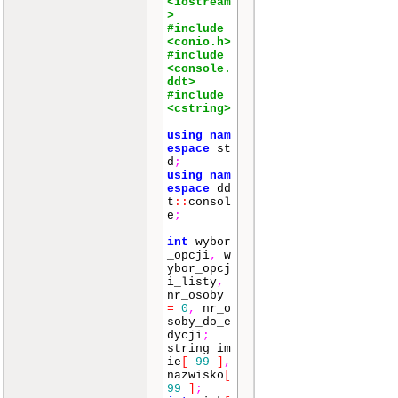
<iostream
>
#include
<conio.h>
#include
<console.
ddt>
#include
<cstring>
using
nam
espace
st
d
;
using
nam
espace
dd
t
::
consol
e
;
int
wybor
_opcji
,
w
ybor_opcj
i_listy
,
nr_osoby
=
0
,
nr_o
soby_do_e
dycji
;
string im
ie
[
99
]
,
nazwisko
[
99
]
;