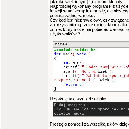
jakimkolwiek innym) i już mam kłopoty...
Najprościej wykonany programik z użyci
funkcji scanf kompiluje mi się, ale niestety
pobiera żadnej wartości.
Czy kod jest nieprawidłowy, czy związane 
z korzystaniem przeze mnie z kompilator
online, który może nie pobierać wartości 
użytkowników ?
C/C++
#include <stdio.h>
int
main
(
void
)
{
int
wiek
;
printf
(
" Podaj swoj wiek \n
scanf
(
"%d"
,
&
wiek
)
;
printf
(
" %d lat to sporo ja
rozpoczęcie nauki"
,
wiek
)
;
return
0
;
}
Uzyskuję taki wynik działania:
Podaj swoj wiek
-1215905804 lat to sporo jak na 
oczęcie nauki
Proszę o pomoc i za wszelką z góry dzię