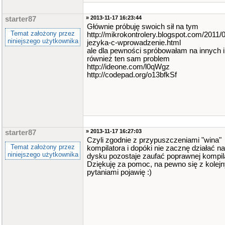
» 2013-11-17 16:23:44
starter87
Głównie próbuję swoich sił na tym
Temat założony przez
http://mikrokontrolery.blogspot.com/2011/
niniejszego użytkownika
jezyka-c-wprowadzenie.html
ale dla pewności spróbowałam na innych i
również ten sam problem
http://ideone.com/l0qWgz
http://codepad.org/o13bfkSf
» 2013-11-17 16:27:03
starter87
Czyli zgodnie z przypuszczeniami "wina"
Temat założony przez
kompilatora i dopóki nie zacznę działać 
niniejszego użytkownika
dysku pozostaje zaufać poprawnej kompilac
Dziękuję za pomoc, na pewno się z kolej
pytaniami pojawię :)