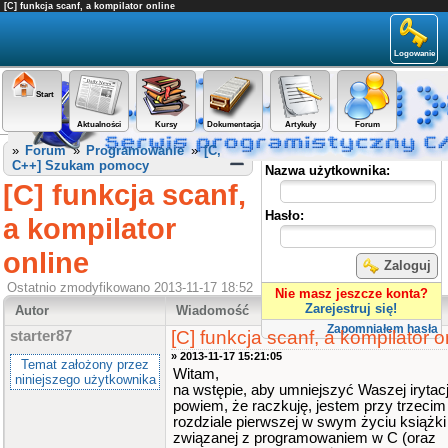
[C] funkcja scanf, a kompilator online
Logowanie
Start
Aktualności
Kursy
Dokumentacja
Artykuły
Forum
Panel użytkownika
»
Forum
»
Programowanie
»
[C,
C++] Szukam pomocy
Nazwa użytkownika:
[C] funkcja scanf,
Hasło:
a kompilator
online
Zaloguj
Ostatnio zmodyfikowano 2013-11-17 18:52
Nie masz jeszcze konta?
Zarejestruj się!
Autor
Wiadomość
Zapomniałem hasła
[C] funkcja scanf, a kompilator o
starter87
» 2013-11-17 15:21:05
Temat założony przez
Witam,
niniejszego użytkownika
na wstępie, aby umniejszyć Waszej irytacj
powiem, że raczkuję, jestem przy trzecim
rozdziale pierwszej w swym życiu książki
związanej z programowaniem w C (oraz