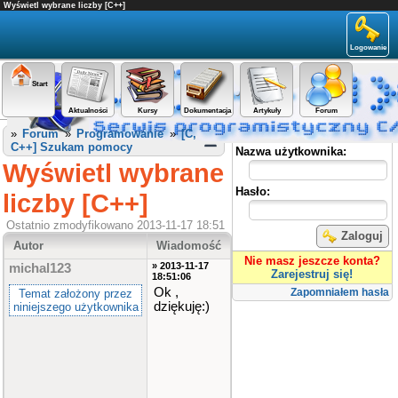
Wyświetl wybrane liczby [C++]
Logowanie
Start
Aktualności
Kursy
Dokumentacja
Artykuły
Forum
Panel użytkownika
»
Forum
»
Programowanie
»
[C,
C++] Szukam pomocy
Nazwa użytkownika:
Wyświetl wybrane
Hasło:
liczby [C++]
Ostatnio zmodyfikowano 2013-11-17 18:51
Zaloguj
Autor
Wiadomość
Nie masz jeszcze konta?
» 2013-11-17
michal123
Zarejestruj się!
18:51:06
Ok ,
Zapomniałem hasła
Temat założony przez
dziękuję:)
niniejszego użytkownika