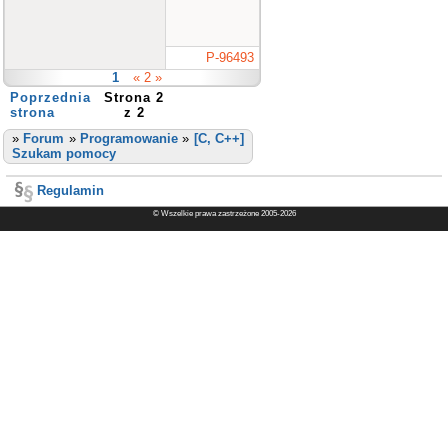
P-96493
1
« 2 »
Poprzednia
Strona 2
strona
z 2
»
Forum
»
Programowanie
»
[C, C++]
Szukam pomocy
Regulamin
© Wszelkie prawa zastrzeżone 2005-2026