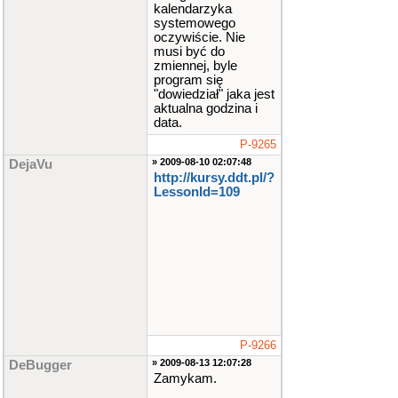
kalendarzyka
systemowego
oczywiście. Nie
musi być do
zmiennej, byle
program się
"dowiedział" jaka jest
aktualna godzina i
data.
P-9265
» 2009-08-10 02:07:48
DejaVu
http://kursy.ddt.pl/?
LessonId=109
P-9266
» 2009-08-13 12:07:28
DeBugger
Zamykam.