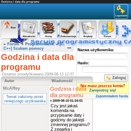
Godzina i data dla programu
Logowanie
Start
Aktualności
Kursy
Dokumentacja
Artykuły
Forum
Panel użytkownika
»
Forum
»
Programowanie
»
[C,
C++] Szukam pomocy
Nazwa użytkownika:
Godzina i data dla
Hasło:
programu
Ostatnio zmodyfikowano 2009-08-13 12:07
Zaloguj
Autor
Wiadomość
Nie masz jeszcze konta?
Godzina i data
McAffey
Zarejestruj się!
dla programu
Zapomniałem hasła
Temat założony przez
niniejszego użytkownika
» 2009-08-10 01:24:01
Czy jest jakaś
komenda na
przypisanie daty i
godziny do jakiejś
zmiennej programu?
Z zegarka i