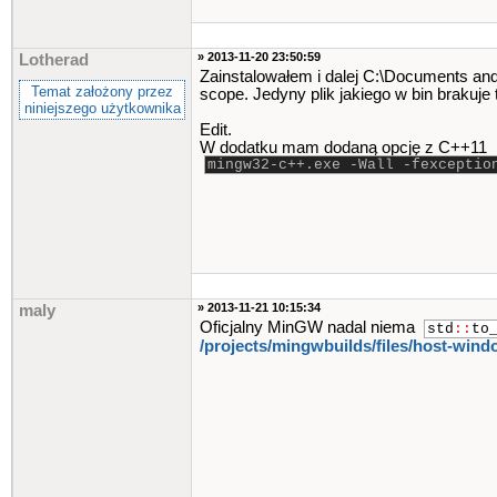
» 2013-11-20 23:50:59
Lotherad
Zainstalowałem i dalej C:\Documents and
Temat założony przez
scope. Jedyny plik jakiego w bin brakuje 
niniejszego użytkownika
Edit.
W dodatku mam dodaną opcję z C++11
mingw32-c++.exe -Wall -fexcep
» 2013-11-21 10:15:34
maly
Oficjalny MinGW nadal niema
std
::
to
/projects/mingwbuilds/files​/host-wind