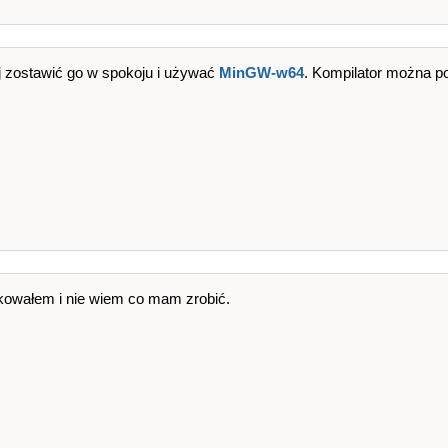
j zostawić go w spokoju i używać
MinGW-w64
. Kompilator można p
kowałem i nie wiem co mam zrobić.