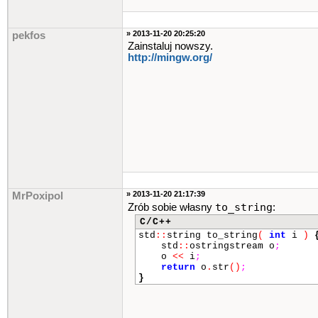
» 2013-11-20 20:25:20
pekfos
Zainstaluj nowszy.
http://mingw.org/
» 2013-11-20 21:17:39
MrPoxipol
to_string
Zrób sobie własny
:
C/C++
std
::
string to_string
(
int
i
)
std
::
ostringstream o
;
o
<<
i
;
return
o
.
str
()
;
}