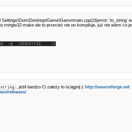
 Settings\Dom\Desktop\Game\Game\main.cpp|16|error: 'to_string' was
to mingw32-make ale to przecież nie on kompiluje, już nie wiem co jes
tions -g -std=c++11 -c
, jeśli bardzo Ci zależy to ściągnij z
http://sourceforge.net​
_string
ows/releases/