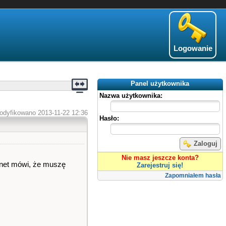
Logowanie
Panel użytkownika
Nazwa użytkownika:
odyfikowano 2013-11-22 12:36
Hasło:
Zaloguj
Nie masz jeszcze konta?
ernet mówi, że muszę
Zarejestruj się!
Zapomniałem hasła