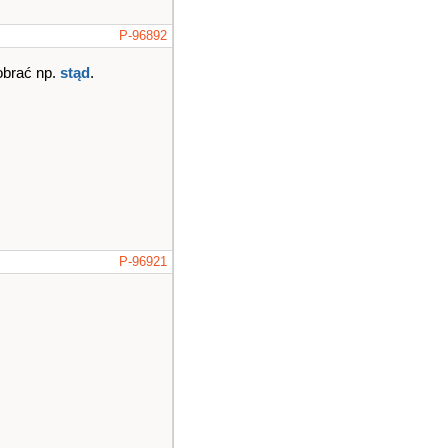
P-96892
obrać np.
stąd
.
P-96921