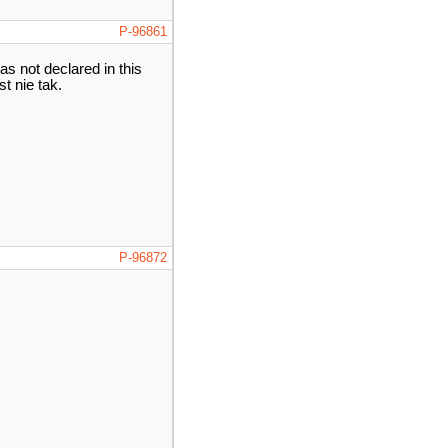
P-96861
 not declared in this
t nie tak.
P-96872