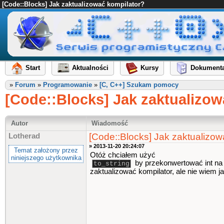
[Code::Blocks] Jak zaktualizować kompilator?
Start
Aktualności
Kursy
Dokumenta
»
Forum
»
Programowanie
»
[C, C++] Szukam pomocy
[Code::Blocks] Jak zaktualizow
Autor
Wiadomość
[Code::Blocks] Jak zaktualizow
Lotherad
» 2013-11-20 20:24:07
Temat założony przez
Otóż chciałem użyć
niniejszego użytkownika
by przekonwertować int na s
to_string
zaktualizować kompilator, ale nie wiem ja