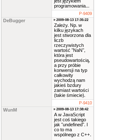
jest językiem
programowania...
P-9409
» 2009-08-13 17:35:22
DeBugger
Zależy. Np. w
kilku językach
jest stworzona dla
liczb
rzeczywistych
wartość "NaN",
która jest
pseudowartością,
a przy próbie
konwersji na typ
całkowity
wychodzą nam
jakieś bzdury
zamiast wartości
(takie śmiecie).
P-9410
» 2009-08-13 17:38:42
WunM
A w JavaScript
jest coś takiego
jak "undefined". I
co to ma
wspólnego z C++.