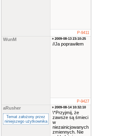
P-9411
» 2009-08-13 23:10:25
WunM
//Ja poprawiłem
P-9427
» 2009-08-14 10:32:10
aRusher
\*Przyjmij, że
Temat założony przez
zawsze są śmieci
niniejszego użytkownika
w
niezainicjowanych
zmiennych. Nie