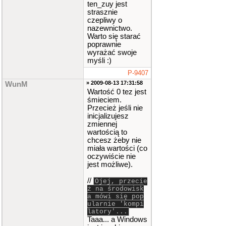
ten_zuy jest
strasznie
czepliwy o
nazewnictwo.
Warto się starać
poprawnie
wyrażać swoje
myśli :)
P-9407
» 2009-08-13 17:31:58
WunM
Wartość 0 tez jest
śmieciem.
Przecież jeśli nie
inicjalizujesz
zmiennej
wartością to
chcesz żeby nie
miała wartości (co
oczywiście nie
jest możliwe).
//
Ojej, przecie
ż na środowisk
a mówi się pop
ularnie 'kompi
latory'...
Taaa... a Windows