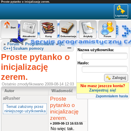
Proste pytanko o inicjalizację zerem.
Logowanie
Start
Aktualności
Kursy
Dokumentacja
Artykuły
Forum
Panel użytkownika
»
Forum
»
Programowanie
»
[C,
C++] Szukam pomocy
Nazwa użytkownika:
Proste pytanko o
Hasło:
inicjalizację
zerem.
Zaloguj
Ostatnio zmodyfikowano 2009-08-14 12:03
Nie masz jeszcze konta?
Zarejestruj się!
Autor
Wiadomość
Zapomniałem hasła
Proste
aRusher
pytanko o
Temat założony przez
inicjalizację
niniejszego użytkownika
zerem.
» 2009-08-13 16:53:55
No więc tak.