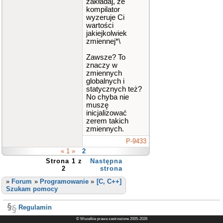
zakładaj, że
kompilator
wyzeruje Ci
wartości
jakiejkolwiek
zmiennej*\
Zawsze? To
znaczy w
zmiennych
globalnych i
statycznych też?
No chyba nie
muszę
inicjalizować
zerem takich
zmiennych.
P-9433
« 1 »
2
Strona 1 z
Następna
2
strona
»
Forum
»
Programowanie
»
[C, C++]
Szukam pomocy
Regulamin
© Wszelkie prawa zastrzeżone 2005-2026