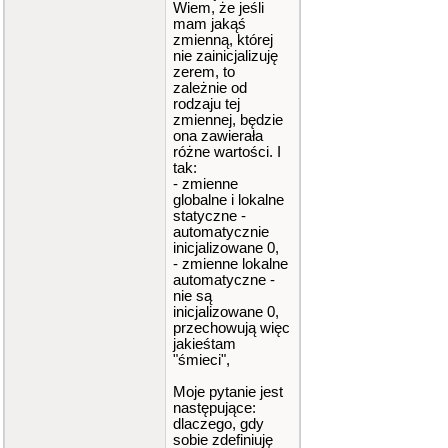
Wiem, że jeśli
mam jakąś
zmienną, której
nie zainicjalizuję
zerem, to
zależnie od
rodzaju tej
zmiennej, będzie
ona zawierała
różne wartości. I
tak:
- zmienne
globalne i lokalne
statyczne -
automatycznie
inicjalizowane 0,
- zmienne lokalne
automatyczne -
nie są
inicjalizowane 0,
przechowują więc
jakieśtam
"śmieci",
Moje pytanie jest
następujące:
dlaczego, gdy
sobie zdefiniuję