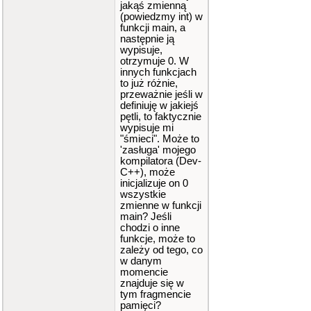
jakąś zmienną
(powiedzmy int) w
funkcji main, a
następnie ją
wypisuje,
otrzymuje 0. W
innych funkcjach
to już różnie,
przeważnie jeśli w
definiuję w jakiejś
pętli, to faktycznie
wypisuje mi
"śmieci". Może to
'zasługa' mojego
kompilatora (Dev-
C++), może
inicjalizuje on 0
wszystkie
zmienne w funkcji
main? Jeśli
chodzi o inne
funkcje, może to
zależy od tego, co
w danym
momencie
znajduje się w
tym fragmencie
pamięci?