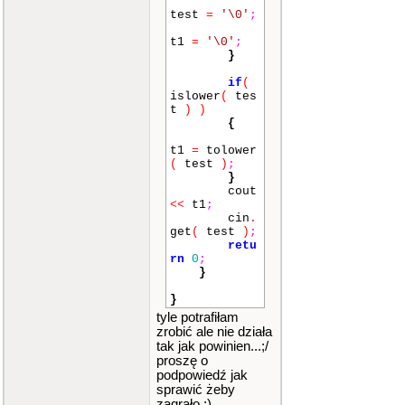
test
=
'\0'
;
t1
=
'\0'
;
}
if
(
islower
(
tes
t
)
)
{
t1
=
tolower
(
test
)
;
}
cout
<<
t1
;
cin
.
get
(
test
)
;
retu
rn
0
;
}
}
tyle potrafiłam
zrobić ale nie działa
tak jak powinien...;/
proszę o
podpowiedź jak
sprawić żeby
zagrało.;)