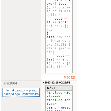
t1
=
tol
ower
(
test
)
;
//podstaw
ia do t1 mał
ą litere
cout
<<
t1
<<
endl
;
//i drukuję
ją.
}
else
//w prz
eciwnym wypa
dku (jeśli l
itera jest m
ała)
cout
<<
test
<<
end
l
;
//drukuje
małą litere
P-99433
» 2013-12-18 00:25:52
jaro1604
C/C++
Temat założony przez
#include <io
niniejszego użytkownika
stream>
#include <cc
type>
using
namesp