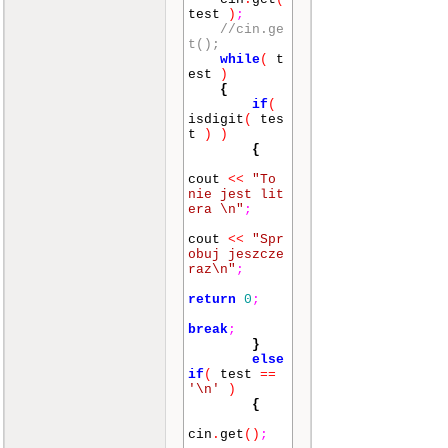
test
)
;
//cin.ge
t();
while
(
t
est
)
{
if
(
isdigit
(
tes
t
)
)
{
cout
<<
"To
nie jest lit
era \n"
;
cout
<<
"Spr
obuj jeszcze
raz\n"
;
return
0
;
break
;
}
else
if
(
test
==
'\n'
)
{
cin
.
get
()
;