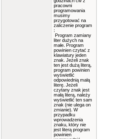
godzinach ćw z
pracowni
programowania
musimy
przygotować na
zaliczenie program
:
Program zamiany
liter dużych na
małe. Program
powinien czytać z
klawiatury jeden
znak. Jeżeli znak
ten jest dużą literą,
program powinien
wyświetlić
odpowiednią małą
literę. Jeżeli
czytany znak jest
małą literą, należy
wyświetlić ten sam
znak (nie ulega on
zmianie). W
przypadku
wprowadzenia
znaku, który nie
jest literą program
powinien