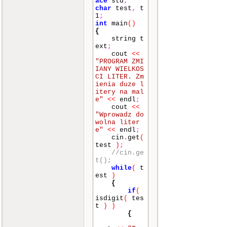
ace
std
;
char
test
,
t
1
;
int
main
()
{
string t
ext
;
cout
<<
"PROGRAM ZMI
IANY WIELKOS
CI LITER. Zm
ienia duze l
itery na mal
e"
<<
endl
;
cout
<<
"Wprowadz do
wolna liter
e"
<<
endl
;
cin
.
get
(
test
)
;
//cin.ge
t();
while
(
t
est
)
{
if
(
isdigit
(
tes
t
)
)
{