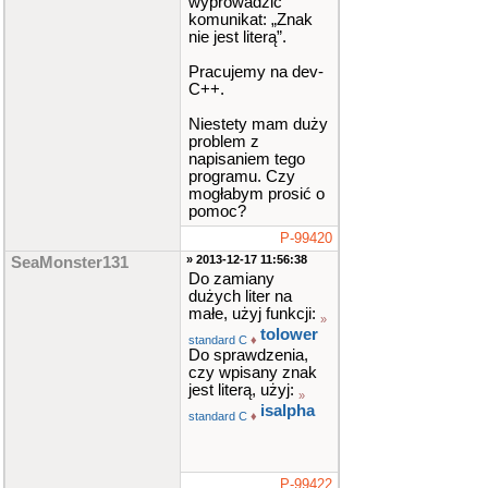
wyprowadzić
komunikat: „Znak
nie jest literą”.
Pracujemy na dev-
C++.
Niestety mam duży
problem z
napisaniem tego
programu. Czy
mogłabym prosić o
pomoc?
P-99420
» 2013-12-17 11:56:38
SeaMonster131
Do zamiany
dużych liter na
małe, użyj funkcji:
»
tolower
standard C
♦
Do sprawdzenia,
czy wpisany znak
jest literą, użyj:
»
isalpha
standard C
♦
P-99422