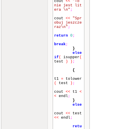
cout
<<
"To
nie jest lit
era \n"
;
cout
<<
"Spr
obuj jeszcze
raz\n"
;
return
0
;
break
;
}
else
if
(
isupper
(
test
)
)
;
{
t1
=
tolower
(
test
)
;
cout
<<
t1
<
<
endl
;
}
else
cout
<<
test
<<
endl
;
retu