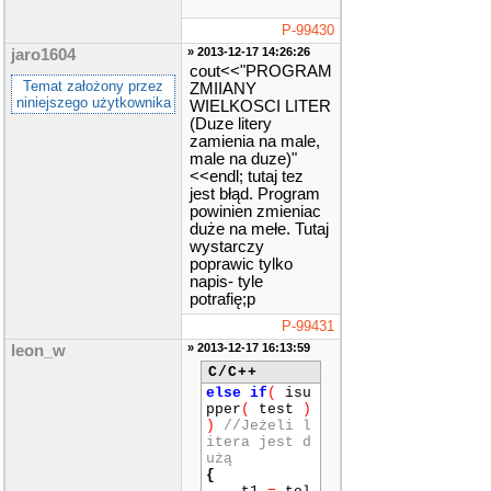
P-99430
» 2013-12-17 14:26:26
jaro1604
cout<<"PROGRAM
Temat założony przez
ZMIIANY
niniejszego użytkownika
WIELKOSCI LITER
(Duze litery
zamienia na male,
male na duze)"
<<endl; tutaj tez
jest błąd. Program
powinien zmieniac
duże na mełe. Tutaj
wystarczy
poprawic tylko
napis- tyle
potrafię;p
P-99431
» 2013-12-17 16:13:59
leon_w
C/C++
else
if
(
isu
pper
(
test
)
)
//Jeżeli l
itera jest d
użą
{