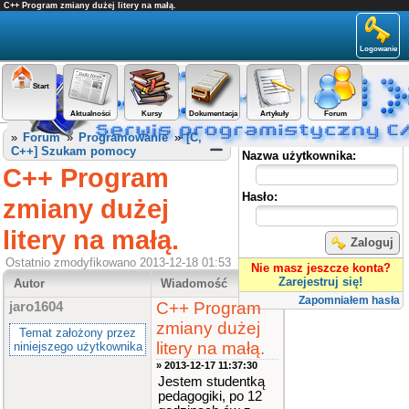
C++ Program zmiany dużej litery na małą.
Logowanie
Start
Aktualności
Kursy
Dokumentacja
Artykuły
Forum
Panel użytkownika
»
Forum
»
Programowanie
»
[C,
C++] Szukam pomocy
Nazwa użytkownika:
C++ Program
Hasło:
zmiany dużej
litery na małą.
Zaloguj
Ostatnio zmodyfikowano 2013-12-18 01:53
Nie masz jeszcze konta?
Zarejestruj się!
Autor
Wiadomość
Zapomniałem hasła
C++ Program
jaro1604
zmiany dużej
Temat założony przez
litery na małą.
niniejszego użytkownika
» 2013-12-17 11:37:30
Jestem studentką
pedagogiki, po 12