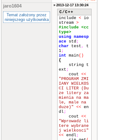
» 2013-12-17 13:30:24
jaro1604
C/C++
Temat założony przez
include
<
io
niniejszego użytkownika
stream
>
#include <cc
type>
using
namesp
ace
std
;
char
test
,
t
1
;
int
main
()
{
string t
ext
;
cout
<<
"PROGRAM ZMI
IANY WIELKOS
CI LITER (Du
ze litery za
mienia na ma
le, male na
duze)"
<<
en
dl
;
cout
<<
"Wprowadz li
tere wybrane
j wielkosci"
<<
endl
;
cin
.
get
(