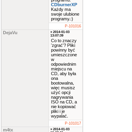
programu:
CDburnerXP
Każdy ma
swoje ulubione
programy.:)
P-101016
» 2014-01-03
DejaVu
13:07:39
Co to znaczy
'zgrać'? Pliki
powinny być
umieszczone
w
odpowiednim
miejscu na
CD, aby była
ona
bootowalna,
więc musisz
użyć opcji
nagrywania
ISO na CD, a
nie kopiować
pliki i je
wypalać.
P-101017
» 2014-01-03
m4tx