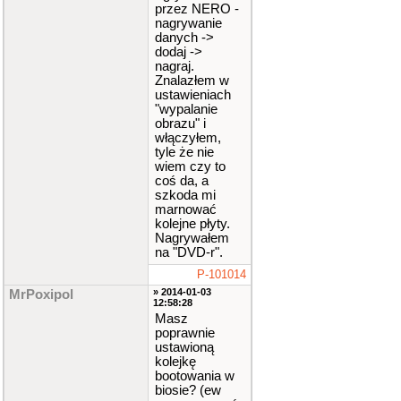
przez NERO -
nagrywanie
danych ->
dodaj ->
nagraj.
Znalazłem w
ustawieniach
"wypalanie
obrazu" i
włączyłem,
tyle że nie
wiem czy to
coś da, a
szkoda mi
marnować
kolejne płyty.
Nagrywałem
na "DVD-r".
P-101014
» 2014-01-03
MrPoxipol
12:58:28
Masz
poprawnie
ustawioną
kolejkę
bootowania w
biosie? (ew