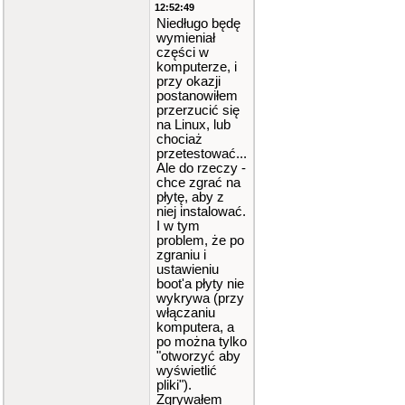
12:52:49
Niedługo będę
wymieniał
części w
komputerze, i
przy okazji
postanowiłem
przerzucić się
na Linux, lub
chociaż
przetestować...
Ale do rzeczy -
chce zgrać na
płytę, aby z
niej instalować.
I w tym
problem, że po
zgraniu i
ustawieniu
boot'a płyty nie
wykrywa (przy
włączaniu
komputera, a
po można tylko
"otworzyć aby
wyświetlić
pliki").
Zgrywałem