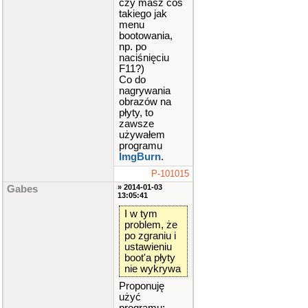
czy masz coś
takiego jak
menu
bootowania,
np. po
naciśnięciu
F11?)
Co do
nagrywania
obrazów na
płyty, to
zawsze
używałem
programu
ImgBurn
.
P-101015
» 2014-01-03
Gabes
13:05:41
I w tym
problem, że
po zgraniu i
ustawieniu
boot'a płyty
nie wykrywa
Proponuję
użyć