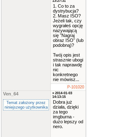
13:27:31
1. Co to za
dystrybucja?
2. Masz ISO?
Jeżeli tak, czy
wygrałeś opcję
nazywającą
się "Nagraj
obraz ISO" (lub
podobną)?
Twój opis jest
strasznie ubogi
i tak naprawdę
nic
konkretnego
nie mówisz...
P-101020
» 2014-01-03
Ven_64
14:13:15
Dobra już
Temat założony przez
działa, dzięki
niniejszego użytkownika
za tego
imgburna -
dużo lepszy od
nero.