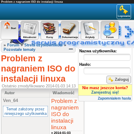
Problem z nagraniem ISO do instalacji linuxa
Logowanie
Start
Aktualności
Kursy
Dokumentacja
Artykuły
Forum
Panel użytkownika
»
Forum
»
Strefa użytkowników
»
Pozostałe tematy
Nazwa użytkownika:
Problem z
Hasło:
nagraniem ISO do
instalacji linuxa
Zaloguj
Ostatnio zmodyfikowano 2014-01-03 14:13
Nie masz jeszcze konta?
Zarejestruj się!
Autor
Wiadomość
Zapomniałem hasła
Problem z
Ven_64
nagraniem
Temat założony przez
ISO do
niniejszego użytkownika
instalacji
linuxa
» 2014-01-03