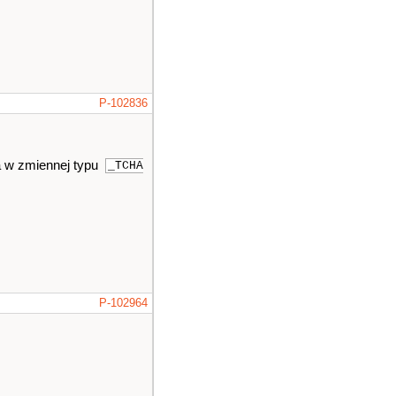
P-102836
a w zmiennej typu
_TCHA
P-102964