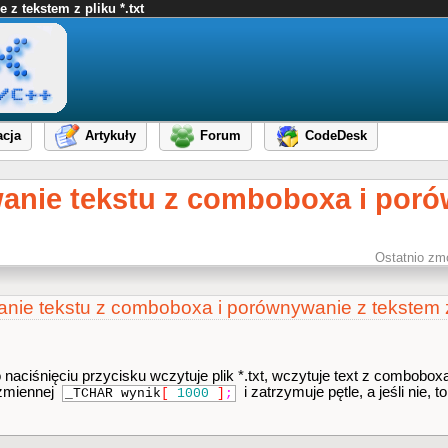
z tekstem z pliku *.txt
cja
Artykuły
Forum
CodeDesk
wanie tekstu z comboboxa i por
Ostatnio zm
anie tekstu z comboboxa i porównywanie z tekstem z 
 naciśnięciu przycisku wczytuje plik *.txt, wczytuje text z combobox
o zmiennej
i zatrzymuje pętle, a jeśli nie, to
_TCHAR wynik
[
1000
]
;