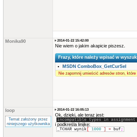
» 2014-01-22 15:42:00
Monika90
Nie wiem o jakim akapicie piszesz.
Frazy, które należy wpisać w wyszuk
MSDN ComboBox_GetCurSel
Nie zapomnij umieścić adresów stron, które
» 2014-01-22 16:05:13
loop
Ok, dzięki, ale teraz jest:
Temat założony przez
incompatible types in assignment
niniejszego użytkownika
i podkreśla linijkę:
_TCHAR wynik
[
1000
]
=
buf
;