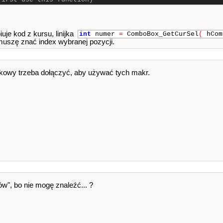
uje kod z kursu, linijka
int
numer
=
ComboBox_GetCurSel
(
hCom
uszę znać index wybranej pozycji.
wkowy trzeba dołączyć, aby używać tych makr.
w", bo nie mogę znaleźć... ?