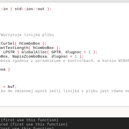
::
in
|
std
::
ios
::
out
)
;
/Wyczytuje linijkę pliku
tCurSel
(
hComboBox
)
;
etTextLength
(
hComboBox
)
;
(
LPSTR
)
GlobalAlloc
(
GPTR
,
dlugosc
+
1
)
;
oBox
,
NapisZcomboBoxa
,
dlugosc
+
1
)
;
oboxa zgodnie z poradnikiem o kontrolkach, w kursie WINA
oxa
)
]
=
buf
;
iku do zmiennej wynik jeśli linijka z pliku jest równa n
 (first use this function)
ared (first use this function)
first use this function)