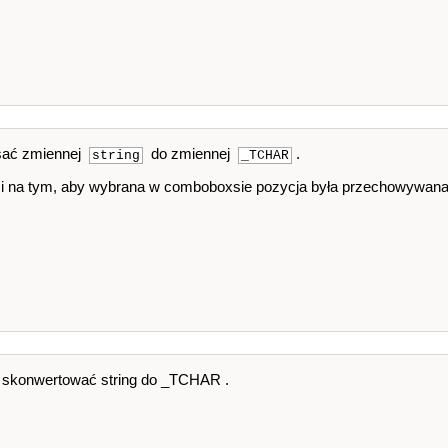
sać zmiennej
do zmiennej
.
string
_TCHAR
mi na tym, aby wybrana w comboboxsie pozycja była przechowywan
ję skonwertować string do _TCHAR .