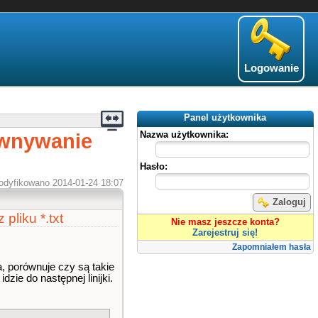
Logowanie
Panel użytkownika
ównywanie
Nazwa użytkownika:
Hasło:
odyfikowano 2014-01-24 18:07
Zaloguj
pliku *.txt
Nie masz jeszcze konta?
Zarejestruj się!
Zapomniałem hasła
a, porównuje czy są takie
 idzie do następnej linijki.