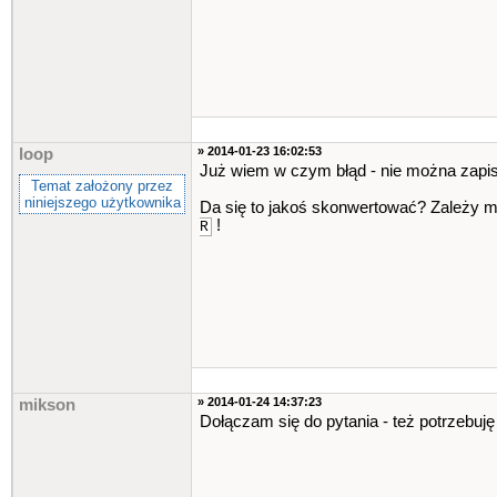
» 2014-01-23 16:02:53
loop
Już wiem w czym błąd - nie można zapi
Temat założony przez
niniejszego użytkownika
Da się to jakoś skonwertować? Zależy 
!
R
» 2014-01-24 14:37:23
mikson
Dołączam się do pytania - też potrzebu