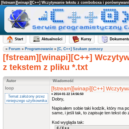
[fstream][winapi][C++] Wczytywanie tekstu z comboboxa i porównywanie 
Start
Aktualności
Kursy
Dokumenta
»
Forum
»
Programowanie
»
[C, C++] Szukam pomocy
[fstream][winapi][C++] Wczyty
z tekstem z pliku *.txt
Autor
Wiadomość
[fstream][winapi][C++] Wczytyw
loop
» 2014-01-22 14:56:50
Temat założony przez
Dobry,
niniejszego użytkownika
Napisałem sobie taki kodzik, który ma po
same, i jeśli tak, to zapisuje ten tekst d
Kod wygląda tak:
C/C++