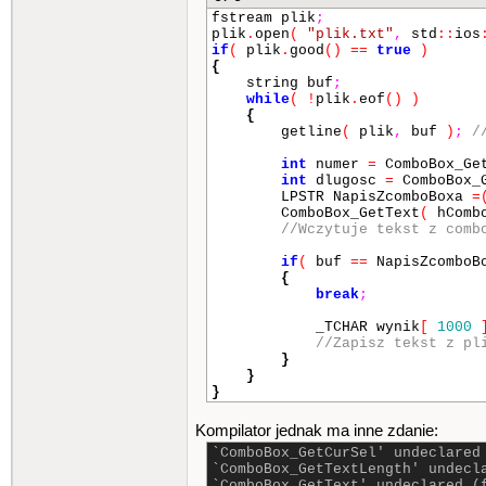
fstream plik
;
plik
.
open
(
"plik.txt"
,
std
::
ios
if
(
plik
.
good
()
==
true
)
{
string buf
;
while
(
!
plik
.
eof
()
)
{
getline
(
plik
,
buf
)
;
/
int
numer
=
ComboBox_Ge
int
dlugosc
=
ComboBox_G
LPSTR NapisZcomboBoxa
=
ComboBox_GetText
(
hComb
//Wczytuje tekst z comb
if
(
buf
==
NapisZcomboB
{
break
;
_TCHAR wynik
[
1000
//Zapisz tekst z pl
}
}
}
Kompilator jednak ma inne zdanie:
`ComboBox_GetCurSel' undeclared
`ComboBox_GetTextLength' undecl
`ComboBox_GetText' undeclared (