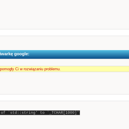
iwarkę google:
 pomogły Ci w rozwiązaniu problemu.
 of `std::string' to `_TCHAR[1000]'