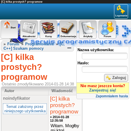
[C] kilka prostych? programow
Logowanie
Start
Aktualności
Kursy
Dokumentacja
Artykuły
Forum
Panel użytkownika
»
Forum
»
Programowanie
»
[C,
C++] Szukam pomocy
Nazwa użytkownika:
[C] kilka
Hasło:
prostych?
programow
Zaloguj
Ostatnio zmodyfikowano 2014-01-28 14:38
Nie masz jeszcze konta?
Zarejestruj się!
Autor
Wiadomość
Zapomniałem hasła
[C] kilka
noindyfikator
prostych?
Temat założony przez
programow
niniejszego użytkownika
» 2014-01-28
12:35:58
Witam. Mogłby
mi ktoś