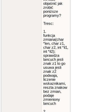
objaśnić jak
zrobić
poniższe
programy?
Tresc:
1.
funkcja
zmiana(char
*len, char z1,
char z2, int *il1,
int *il2);
sprawdza
lancuch jesli
znak z1 to go
usuwa jesli
znak z2
podwaja,
liczenie
wskaznikami,
reszta znakow
bez zmian,
podaje
zmieniony
lancuch
2.