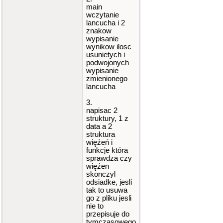
main
wczytanie
lancucha i 2
znakow
wypisanie
wynikow ilosc
usunietych i
podwojonych
wypisanie
zmienionego
lancucha
3.
napisac 2
struktury, 1 z
data a 2
struktura
więźeń i
funkcje która
sprawdza czy
więźen
skonczyl
odsiadke, jesli
tak to usuwa
go z pliku jesli
nie to
przepisuje do
tymczasowego