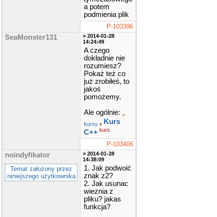
a potem
podmienia plik
P-103396
» 2014-01-28
SeaMonster131
14:24:49
A czego
dokładnie nie
rozumiesz?
Pokaż też co
już zrobiłeś, to
jakoś
pomożemy.
Ale ogólnie:
»
Kurs
Kursy
♦
kurs
C++
P-103406
» 2014-01-28
noindyfikator
14:38:09
1. Jak podwoić
Temat założony przez
znak z2?
niniejszego użytkownika
2. Jak usunac
wieznia z
pliku? jakas
funkcja?