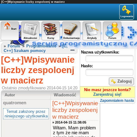
[C++]Wpisywanie liczby zespoloenj w macierz
Logowanie
Start
Aktualności
Kursy
Dokumentacja
Artykuły
Forum
Panel użytkownika
»
Forum
»
Programowanie
»
[C,
C++] Szukam pomocy
Nazwa użytkownika:
[C++]Wpisywanie
Hasło:
liczby zespoloenj
w macierz
Zaloguj
Ostatnio zmodyfikowano 2014-04-15 14:20
Nie masz jeszcze konta?
Zarejestruj się!
Autor
Wiadomość
Zapomniałem hasła
[C++]Wpisywanie
quatromen
liczby zespoloenj
Temat założony przez
w macierz
niniejszego użytkownika
» 2014-04-15 11:38:05
Witam. Mam problem
z tym że nie mam