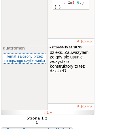
c
;
,
Im
(
0.
)
{
}
for
(
int
i
=
0
;
i
<
ROZMI
AR
;
i
++
)
{
for
(
i
nt
i
=
0
;
i
<
ROZMIAR
;
i
++
)
{
ci
P-108203
n
>>
Zes
;
» 2014-04-15 14:20:36
quatromen
Ma
dzieks. Zauwazylem
c
.
macierz
[
i
]
Temat założony przez
ze gdy sie usunie
[
j
]
=
Zes
;
niniejszego użytkownika
wszystkie
}
konstruktory to tez
}
}
dziala :D
cout
<<
Zes
<<
endl
;
return
0
;
}
P-108205
« 1 »
Strona 1 z
1