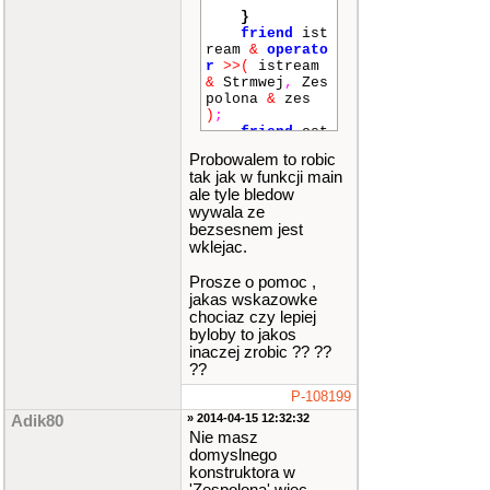
}
friend
ist
ream
&
operato
r
>>
(
istream
&
Strmwej
,
Zes
polona
&
zes
)
;
friend
ost
ream
&
operato
Probowalem to robic
r
<<
(
ostream
tak jak w funkcji main
&
Strmwyj
,
con
ale tyle bledow
st
Zespolona
&
wywala ze
zes
)
;
bezsesnem jest
friend
int
wklejac.
main
()
;
}
;
Prosze o pomoc ,
class
Macierz
jakas wskazowke
{
chociaz czy lepiej
Zespolona
byloby to jakos
macierz
[
ROZMI
inaczej zrobic ?? ??
AR
]
[
ROZMIAR
??
]
;
public
:
P-108199
friend
int
» 2014-04-15 12:32:32
Adik80
main
()
;
Nie masz
}
;
domyslnego
konstruktora w
istream
&
oper