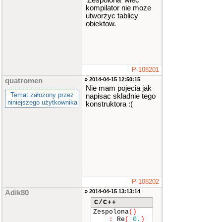
'Zespolona' wiec
ator
>>
(
istre
kompilator nie moze
am
&
Strmwej
,
utworzyc tablicy
Zespolona
&
ze
obiektow.
s
)
{
Strmwej
>>
zes
.
Re
;
Strmwej
>>
zes
.
Im
;
return
Str
mwej
;
P-108201
}
» 2014-04-15 12:50:15
quatromen
Nie mam pojecia jak
ostream
&
oper
Temat założony przez
napisac skladnie tego
ator
<<
(
ostre
niniejszego użytkownika
konstruktora :(
am
&
Strmwyj
,
const
Zespolon
a
&
zes
)
{
Strmwyj
<<
"("
<<
zes
.
Re
<<
"+"
<<
zes
.
Im
<<
"i)"
;
return
Str
mwyj
;
}
P-108202
int
main
()
{
» 2014-04-15 13:13:14
Adik80
Zespolona
C/C++
Zes
(
10
,
10
)
;
Zespolona
()
Macierz Ma
:
Re
(
0.
)