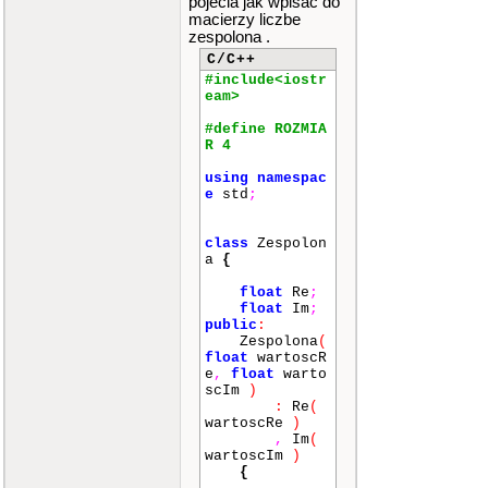
pojecia jak wpisac do
macierzy liczbe
zespolona .
C/C++
#include<iostr
eam>
#define ROZMIA
R 4
using
namespac
e
std
;
class
Zespolon
a
{
float
Re
;
float
Im
;
public
:
Zespolona
(
float
wartoscR
e
,
float
warto
scIm
)
:
Re
(
wartoscRe
)
,
Im
(
wartoscIm
)
{