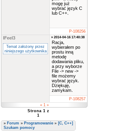
mogę już
wybrać język C
lub C++.
P-108256
» 2014-04-16 17:40:38
IFeel3
Racja,
Temat założony przez
wybierałem po
niniejszego użytkownika
prostu inną
metodę
dodawania pliku,
a przy wyborze
File -> new ->
file możemy
wybrać język.
Dziękuję,
zamykam.
P-108257
« 1 »
Strona 1 z
1
»
Forum
»
Programowanie
»
[C, C++]
Szukam pomocy