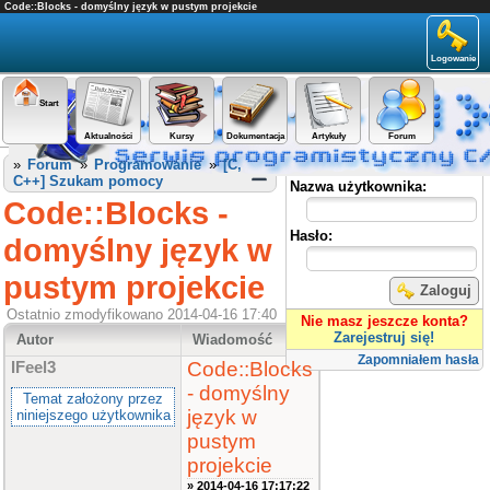
Code::Blocks - domyślny język w pustym projekcie
Logowanie
Start
Aktualności
Kursy
Dokumentacja
Artykuły
Forum
Panel użytkownika
»
Forum
»
Programowanie
»
[C,
C++] Szukam pomocy
Nazwa użytkownika:
Code::Blocks -
Hasło:
domyślny język w
pustym projekcie
Zaloguj
Ostatnio zmodyfikowano 2014-04-16 17:40
Nie masz jeszcze konta?
Zarejestruj się!
Autor
Wiadomość
Zapomniałem hasła
Code::Blocks
IFeel3
- domyślny
Temat założony przez
język w
niniejszego użytkownika
pustym
projekcie
» 2014-04-16 17:17:22