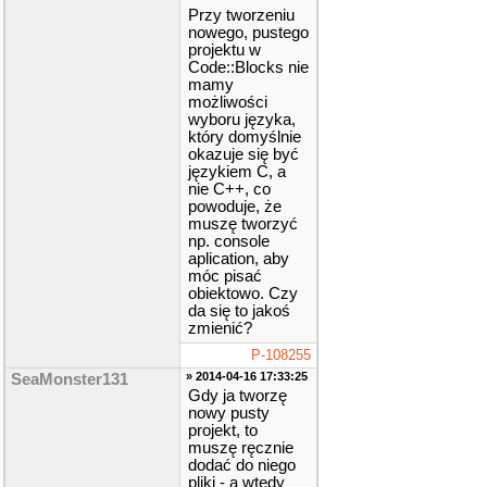
Przy tworzeniu
nowego, pustego
projektu w
Code::Blocks nie
mamy
możliwości
wyboru języka,
który domyślnie
okazuje się być
językiem C, a
nie C++, co
powoduje, że
muszę tworzyć
np. console
aplication, aby
móc pisać
obiektowo. Czy
da się to jakoś
zmienić?
P-108255
» 2014-04-16 17:33:25
SeaMonster131
Gdy ja tworzę
nowy pusty
projekt, to
muszę ręcznie
dodać do niego
pliki - a wtedy