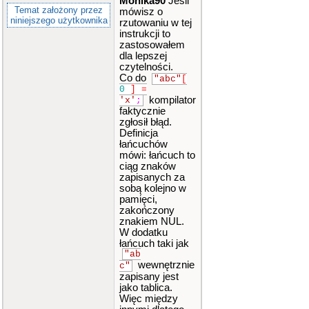
Monika90
Jeśli
Temat założony przez
mówisz o
niniejszego użytkownika
rzutowaniu w tej
instrukcji to
zastosowałem
dla lepszej
czytelności.
Co do
"abc"
[
0
]
=
kompilator
'x'
;
faktycznie
zgłosił błąd.
Definicja
łańcuchów
mówi: łańcuch to
ciąg znaków
zapisanych za
sobą kolejno w
pamięci,
zakończony
znakiem NUL.
W dodatku
łańcuch taki jak
"ab
wewnętrznie
c"
zapisany jest
jako tablica.
Więc między