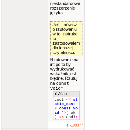
niestandardowe
rozszerzenie
języka.
Jeśli mówisz
o rzutowaniu
w tej instrukcji
to
zastosowałem
dla lepszej
czytelności.
Rzutowanie na
int po to by
wydrukować
wskaźnik jest
błędne. Rzutuj
const
na
void*
C/C++
cout
<<
st
atic_cast
<
const
vo
id
*>
(
ok
)
<<
endl
;
P-108377