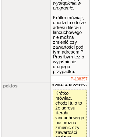
wystąpienia w
programie.
Krótko mówiąc,
chodzi tu o to że
adresu literału
łańcuchowego
nie można
zmienić czy
zawartości pod
tym adresem ?
Prosiłbym też o
wyjaśnienie
drugiego
przypadku.
P-108357
» 2014-04-18 22:39:55
pekfos
Krótko
mówiąc,
chodzi tu o to
że adresu
literału
łańcuchowego
nie można
zmienić czy
zawartości