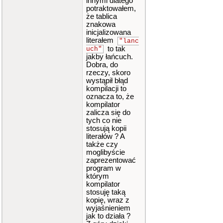
innymi dlatego
potraktowałem,
że tablica
znakowa
inicjalizowana
literałem
"lanc
to tak
uch"
jakby łańcuch.
Dobra, do
rzeczy, skoro
wystąpił błąd
kompilacji to
oznacza to, że
kompilator
zalicza się do
tych co nie
stosują kopii
literałów ? A
także czy
moglibyście
zaprezentować
program w
którym
kompilator
stosuję taką
kopię, wraz z
wyjaśnieniem
jak to działa ?