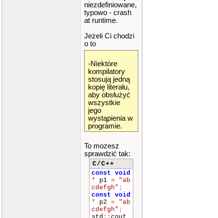
niezdefiniowane,
typowo - crash
at runtime.
Jeżeli Ci chodzi
o to
-Niektóre
kompilatory
stosują jedną
kopię literału,
aby obsłużyć
wszystkie
jego
wystąpienia w
programie.
To mozesz
sprawdzić tak:
C/C++
const
void
*
p1
=
"ab
cdefgh"
;
const
void
*
p2
=
"ab
cdefgh"
;
std
::
cout