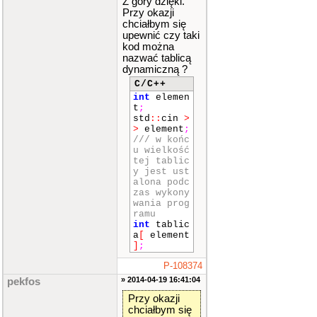
Z góry dzięki.
Przy okazji
chciałbym się
upewnić czy taki
kod można
nazwać tablicą
dynamiczną ?
C/C++
int
elemen
t
;
std
::
cin
>
>
element
;
/// w końc
u wielkość
tej tablic
y jest ust
alona podc
zas wykony
wania prog
ramu
int
tablic
a
[
element
]
;
P-108374
» 2014-04-19 16:41:04
pekfos
Przy okazji
chciałbym się