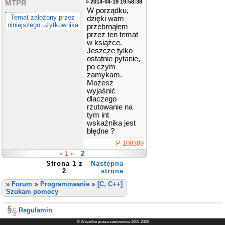
» 2014-04-19 19:58:38
MTPR
W porządku,
Temat założony przez
dzięki wam
niniejszego użytkownika
przebrnąłem
przez ten temat
w książce.
Jeszcze tylko
ostatnie pytanie,
po czym
zamykam.
Możesz
wyjaśnić
dlaczego
rzutowanie na
tym int
wskaźnika jest
błędne ?
P-108389
« 1 »
2
Strona 1 z
Następna
2
strona
»
Forum
»
Programowanie
»
[C, C++]
Szukam pomocy
Regulamin
© Wszelkie prawa zastrzeżone 2005-2026