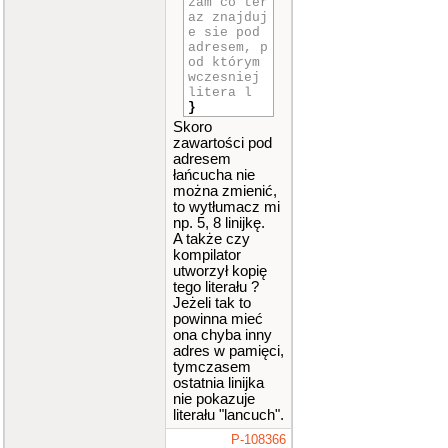
zam co ter
az znajduj
e sie pod
adresem, p
od którym
wczesniej
litera l
}
Skoro
zawartości pod
adresem
łańcucha nie
można zmienić,
to wytłumacz mi
np. 5, 8 linijkę.
A także czy
kompilator
utworzył kopię
tego literału ?
Jeżeli tak to
powinna mieć
ona chyba inny
adres w pamięci,
tymczasem
ostatnia linijka
nie pokazuje
literału "lancuch".
P-108366