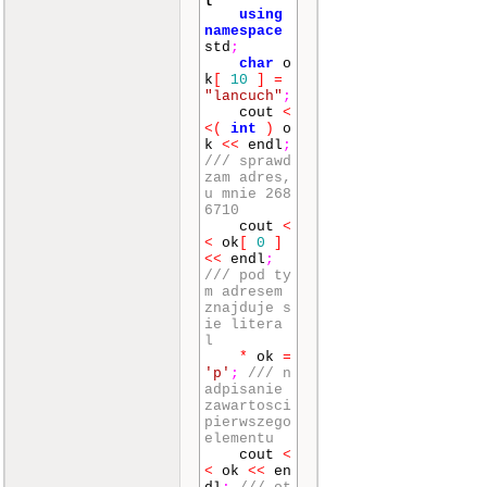
using
namespace
std
;
char
o
k
[
10
]
=
"lancuch"
;
cout
<
<
(
int
)
o
k
<<
endl
;
/// sprawd
zam adres,
u mnie 268
6710
cout
<
<
ok
[
0
]
<<
endl
;
/// pod ty
m adresem
znajduje s
ie litera
l
*
ok
=
'p'
;
/// n
adpisanie
zawartosci
pierwszego
elementu
cout
<
<
ok
<<
en