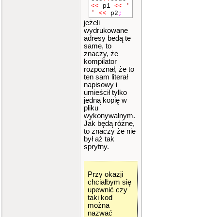
<<
p1
<<
'
'
<<
p2
;
jeżeli
wydrukowane
adresy bedą te
same, to
znaczy, że
kompilator
rozpoznał, że to
ten sam literał
napisowy i
umieścił tylko
jedną kopię w
pliku
wykonywalnym.
Jak będą różne,
to znaczy że nie
był aż tak
sprytny.
Przy okazji
chciałbym się
upewnić czy
taki kod
można
nazwać