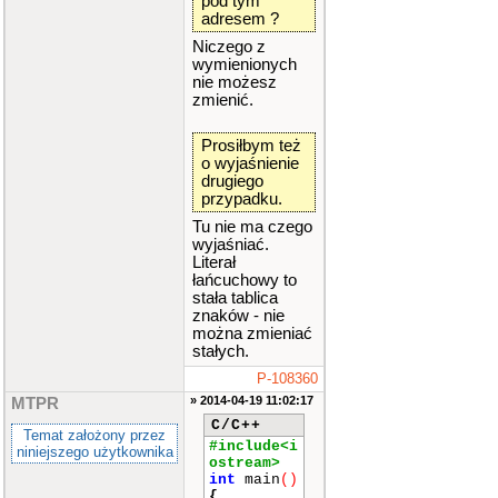
pod tym
adresem ?
Niczego z
wymienionych
nie możesz
zmienić.
Prosiłbym też
o wyjaśnienie
drugiego
przypadku.
Tu nie ma czego
wyjaśniać.
Literał
łańcuchowy to
stała tablica
znaków - nie
można zmieniać
stałych.
P-108360
» 2014-04-19 11:02:17
MTPR
C/C++
Temat założony przez
#include<i
niniejszego użytkownika
ostream>
int
main
()
{