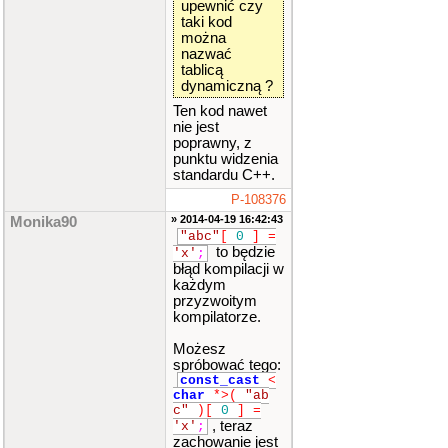
upewnić czy
taki kod
można
nazwać
tablicą
dynamiczną ?
Ten kod nawet
nie jest
poprawny, z
punktu widzenia
standardu C++.
P-108376
» 2014-04-19 16:42:43
Monika90
"abc"
[
0
]
=
to będzie
'x'
;
błąd kompilacji w
każdym
przyzwoitym
kompilatorze.
Możesz
spróbować tego:
const_cast
<
char
*>
(
"ab
c"
)
[
0
]
=
, teraz
'x'
;
zachowanie jest