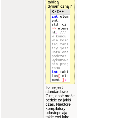
tablicą
dynamiczną ?
C/C++
int
elem
ent
;
std
::
cin
>>
eleme
nt
;
///
w końcu
wielkość
tej tabl
icy jest
ustalona
podczas
wykonywa
nia prog
ramu
int
tabl
ica
[
ele
ment
]
;
To nie jest
standardowe
C++, choć może
będzie za jakiś
czas. Niektóre
kompilatory
udostępniają
takie coś jako