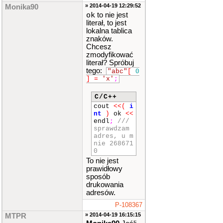
» 2014-04-19 12:29:52
Monika90
ok
to nie jest
literał, to jest
lokalna tablica
znaków.
Chcesz
zmodyfikować
literał? Spróbuj
tego:
"abc"
[
0
]
=
'x'
;
C/C++
cout
<<
(
i
nt
)
ok
<<
endl
;
///
sprawdzam
adres, u m
nie 268671
0
To nie jest
prawidłowy
sposób
drukowania
adresów.
P-108367
» 2014-04-19 16:15:15
MTPR