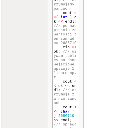
dl
;
/// ot
rzymujemy
pancuch
cout
<
<
(
int
)
o
k
<<
endl
;
/// po nad
pisaniu za
wartosci t
en sam adr
es 2686710
cin
>>
ok
;
/// uz
ywam tabli
cy na dane
wejsciowe,
wpsiuje 1
litere np.
z
cout
<
<
ok
<<
en
dl
;
/// ot
rzymuje z,
a nie zanc
uch
cout
<
<
(
char
*
)
2686710
<<
endl
;
/// sprawd