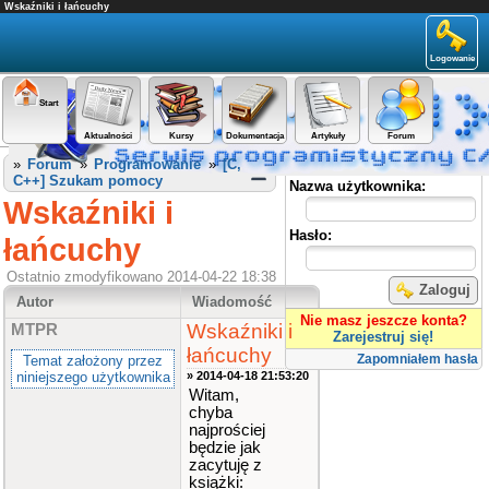
Wskaźniki i łańcuchy
Logowanie
Start
Aktualności
Kursy
Dokumentacja
Artykuły
Forum
Panel użytkownika
»
Forum
»
Programowanie
»
[C,
C++] Szukam pomocy
Nazwa użytkownika:
Wskaźniki i
Hasło:
łańcuchy
Ostatnio zmodyfikowano 2014-04-22 18:38
Zaloguj
Autor
Wiadomość
Nie masz jeszcze konta?
Wskaźniki i
MTPR
Zarejestruj się!
łańcuchy
Zapomniałem hasła
Temat założony przez
niniejszego użytkownika
» 2014-04-18 21:53:20
Witam,
chyba
najprościej
będzie jak
zacytuję z
książki: